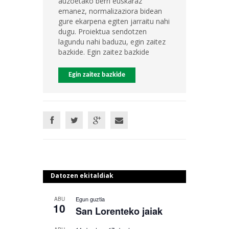
auzoetako berri euskaraz
emanez, normalizaziora bidean
gure ekarpena egiten jarraitu nahi
dugu. Proiektua sendotzen
lagundu nahi baduzu, egin zaitez
bazkide. Egin zaitez bazkide
Egin zaitez bazkide
Datozen ekitaldiak
Egun guztia
ABU
10
San Lorenteko jaiak