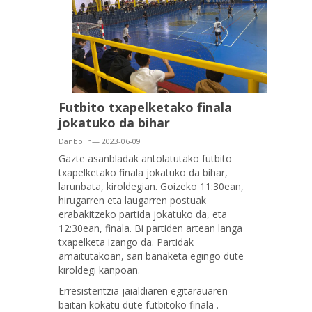
Futbito txapelketako finala
jokatuko da bihar
Danbolin— 2023-06-09
Gazte asanbladak antolatutako futbito
txapelketako finala jokatuko da bihar,
larunbata, kiroldegian. Goizeko 11:30ean,
hirugarren eta laugarren postuak
erabakitzeko partida jokatuko da, eta
12:30ean, finala. Bi partiden artean langa
txapelketa izango da. Partidak
amaitutakoan, sari banaketa egingo dute
kiroldegi kanpoan.
Erresistentzia jaialdiaren egitarauaren
baitan kokatu dute futbitoko finala .