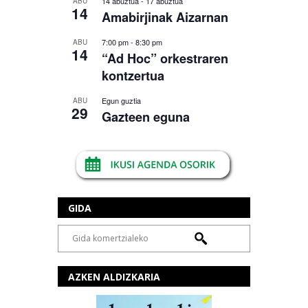
14 abuztua
-
17 abuztua
ABU
14
Amabirjinak Aizarnan
7:00 pm
-
8:30 pm
ABU
14
“Ad Hoc” orkestraren
kontzertua
Egun guztia
ABU
29
Gazteen eguna
GIDA
AZKEN ALDIZKARIA