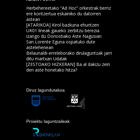
Herbehereetako “Ad Hoc” orkestrak berriz
ere kontzertua eskainiko du datorren
astean
[ATARIKOA] Kirol bazkuna ehuntzen
UK01 lineak gaueko zerbitzu berezia
izango du Donostiako Aste Nagusian
San Lorente Eguna ospatuko dute
astelehenean
Belaunaldi-erreleborako dirulaguntzak jarri
ditu martxan Udalak
[ZESTOAKO HIZKERAN] Ba al dakizu zein
den aste honetako hitza?
Diruz lagundutakoa
Proiektu laguntzaileak