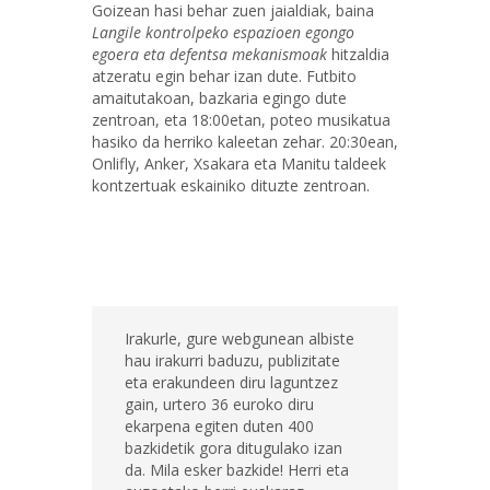
Goizean hasi behar zuen jaialdiak, baina
Langile kontrolpeko espazioen egongo
egoera eta defentsa mekanismoak
hitzaldia
atzeratu egin behar izan dute. Futbito
amaitutakoan, bazkaria egingo dute
zentroan, eta 18:00etan, poteo musikatua
hasiko da herriko kaleetan zehar. 20:30ean,
Onlifly, Anker, Xsakara eta Manitu taldeek
kontzertuak eskainiko dituzte zentroan.
Irakurle, gure webgunean albiste
hau irakurri baduzu, publizitate
eta erakundeen diru laguntzez
gain, urtero 36 euroko diru
ekarpena egiten duten 400
bazkidetik gora ditugulako izan
da. Mila esker bazkide! Herri eta