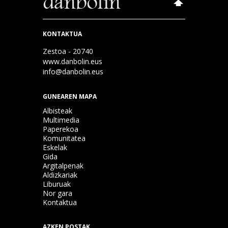
KONTAKTUA
Zestoa - 20740
www.danbolin.eus
info@danbolin.eus
GUNEAREN MAPA
Albisteak
Multimedia
Paperekoa
Komunitatea
Eskelak
Gida
Argitalpenak
Aldizkariak
Liburuak
Nor gara
Kontaktua
AZKEN POSTAK