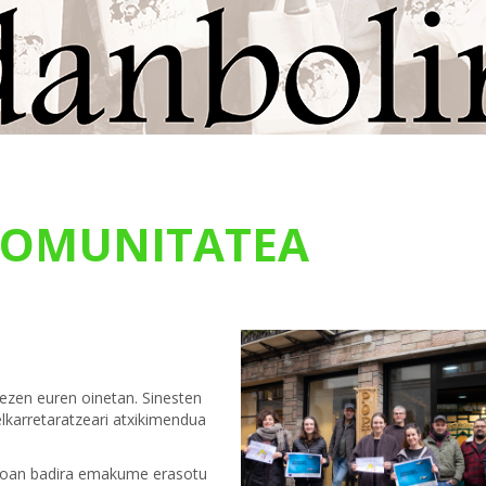
OMUNITATEA
ezen euren oinetan. Sinesten
elkarretaratzeari atxikimendua
Zestoan badira emakume erasotu