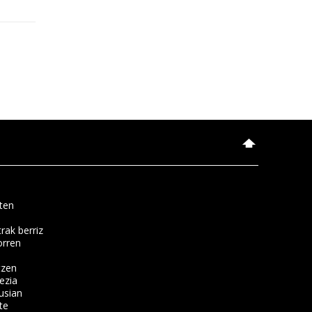
ten
rak berriz
orren
tzen
ezia
usian
te