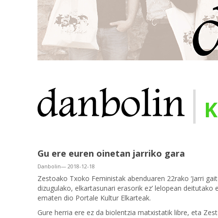
|
K
Gu ere euren oinetan jarriko gara
Danbolin— 2018-12-18
Zestoako Txoko Feministak abenduaren 22rako ‘Jarri gait
dizugulako, elkartasunari erasorik ez’ lelopean deitutako 
ematen dio Portale Kultur Elkarteak.
Gure herria ere ez da biolentzia matxistatik libre, eta 