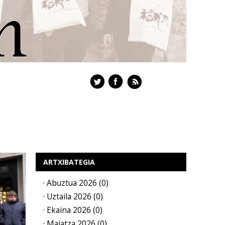
ARTXIBATEGIA
· Abuztua 2026 (0)
· Uztaila 2026 (0)
· Ekaina 2026 (0)
· Maiatza 2026 (0)