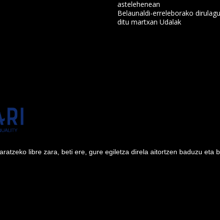
astelehenean
a
Belaunaldi-erreleborako dirulagu
ditu martxan Udalak
tzeko libre zara, beti ere, gure egiletza direla aitortzen baduzu eta 