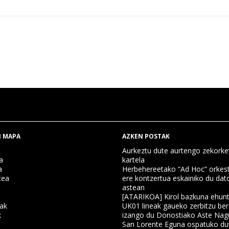
 MAPA
AZKEN POSTAK
Aurkeztu dute aurtengo zekorke
a
kartela
a
Herbehereetako “Ad Hoc” orkest
tea
ere kontzertua eskainiko du dat
astean
[ATARIKOA] Kirol bazkuna ehun
nak
UK01 lineak gaueko zerbitzu ber
k
izango du Donostiako Aste Nag
San Lorente Eguna ospatuko du