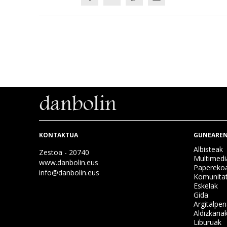
KONTAKTUA
GUNEAREN
Albisteak
Zestoa - 20740
Multimedi
www.danbolin.eus
Papereko
info@danbolin.eus
Komunita
Eskelak
Gida
Argitalpe
Aldizkaria
Liburuak