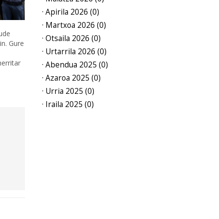
· Apirila 2026 (0)
· Martxoa 2026 (0)
aude
· Otsaila 2026 (0)
in. Gure
· Urtarrila 2026 (0)
erritar
· Abendua 2025 (0)
· Azaroa 2025 (0)
· Urria 2025 (0)
· Iraila 2025 (0)