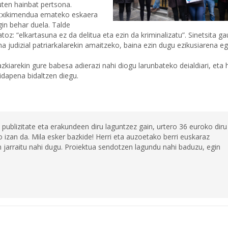
uten hainbat pertsona.
i atxikimendua emateko eskaera
gin behar duela. Talde
oz: “elkartasuna ez da delitua eta ezin da kriminalizatu”. Sinetsita g
a judizial patriarkalarekin amaitzeko, baina ezin dugu ezikusiarena eg
kiarekin gure babesa adierazi nahi diogu larunbateko deialdiari, eta h
idapena bidaltzen diegu.
 publizitate eta erakundeen diru laguntzez gain, urtero 36 euroko diru
 izan da. Mila esker bazkide! Herri eta auzoetako berri euskaraz
jarraitu nahi dugu. Proiektua sendotzen lagundu nahi baduzu, egin