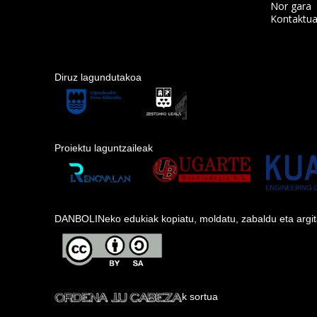
Nor gara
Kontaktu
Diruz lagundutakoa
Proiektu laguntzaileak
DANBOLINeko edukiak kopiatu, moldatu, zabaldu eta argitara
k sortua