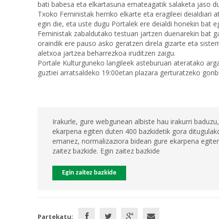
bati babesa eta elkartasuna emateagatik salaketa jaso d
Txoko Feministak herriko elkarte eta eragileei deialdiar
egin die, eta uste dugu Portalek ere deialdi honekin bat e
Feministak zabaldutako testuan jartzen duenarekin bat gat
oraindik ere pauso asko geratzen direla gizarte eta sistem
aletxoa jartzea beharrezkoa iruditzen zaigu.
Portale Kulturguneko langileek asteburuan ateratako argaz
guztiei arratsaldeko 19:00etan plazara gerturatzeko gonb
Irakurle, gure webgunean albiste hau irakurri baduzu,
ekarpena egiten duten 400 bazkidetik gora ditugulako
emanez, normalizaziora bidean gure ekarpena egiten 
zaitez bazkide. Egin zaitez bazkide
Egin zaitez bazkide
Partekatu: