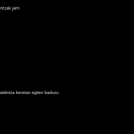
ntzak jarri
baldintza beretan egiten baduzu.