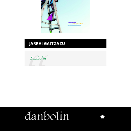
JARRAI GAITZAZU
Danbolin