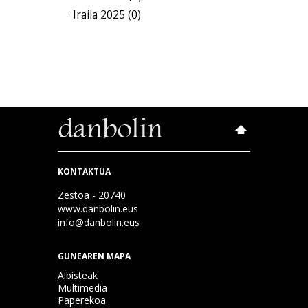
· Iraila 2025 (0)
KONTAKTUA
Zestoa - 20740
www.danbolin.eus
info@danbolin.eus
GUNEAREN MAPA
Albisteak
Multimedia
Paperekoa