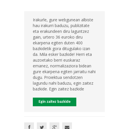
Irakurle, gure webgunean albiste
hau irakurri baduzu, publizitate
eta erakundeen diru laguntzez
gain, urtero 36 euroko diru
ekarpena egiten duten 400
bazkidetik gora ditugulako izan
da. Mila esker bazkide! Herri eta
auzoetako berri euskaraz
emanez, normalizaziora bidean
gure ekarpena egiten jarraitu nahi
dugu. Proiektua sendotzen
lagundu nahi baduzu, egin zaitez
bazkide. Egin zaitez bazkide
Egin zaitez bazkide