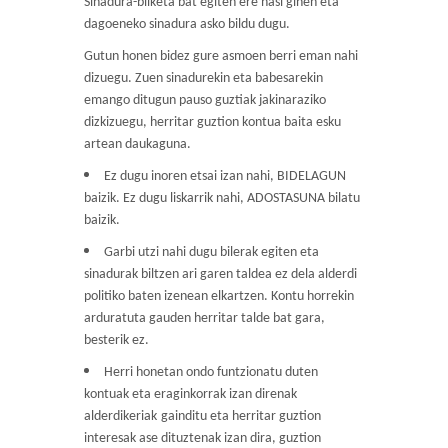
Sinadura-bilketa bat egiten ere hasi ginen eta
dagoeneko sinadura asko bildu dugu.
Gutun honen bidez gure asmoen berri eman nahi
dizuegu. Zuen sinadurekin eta babesarekin
emango ditugun pauso guztiak jakinaraziko
dizkizuegu, herritar guztion kontua baita esku
artean daukaguna.
Ez dugu inoren etsai izan nahi, BIDELAGUN
baizik. Ez dugu liskarrik nahi, ADOSTASUNA bilatu
baizik.
Garbi utzi nahi dugu bilerak egiten eta
sinadurak biltzen ari garen taldea ez dela alderdi
politiko baten izenean elkartzen. Kontu horrekin
arduratuta gauden herritar talde bat gara,
besterik ez.
Herri honetan ondo funtzionatu duten
kontuak eta eraginkorrak izan direnak
alderdikeriak
gainditu eta herritar guztion
interesak ase dituztenak izan dira, guztion