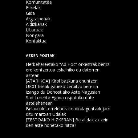
Komunitatea
Eskelak
Gida
Argitalpenak
Aldizkariak
Liburuak
Nor gara
Kontaktua
AZKEN POSTAK
Herbehereetako “Ad Hoc” orkestrak berriz
ere kontzertua eskainiko du datorren
astean
[ATARIKOA] Kirol bazkuna ehuntzen
UK01 lineak gaueko zerbitzu berezia
izango du Donostiako Aste Nagusian
San Lorente Eguna ospatuko dute
astelehenean
Belaunaldi-erreleborako dirulaguntzak jarri
ditu martxan Udalak
[ZESTOAKO HIZKERAN] Ba al dakizu zein
den aste honetako hitza?