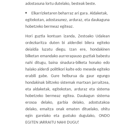
adostasuna lortu dutelako, besteak beste.
Elkarrizketaren beharraz ari gara. Aldaketak,
egitekotan, adostasunez, arduraz, eta daukaguna
hobetzeko bermeaz egiteaz.
Hori guztia kontuan izanda, Zestoako Udalean
ordezkaritza duten bi alderdiei bilera egiteko
deialdia luzatu diegu. Izan ere, hondakinen
bilketan emandako aurrerapauso guztiak babestu
nahi ditugu, baina sinadura-bilketa honako edo
halako alderdi politikori kalte edo mesede egiteko
erabili gabe. Gure helburua da gaur egungo
hondakinak biltzeko sistemak martxan jarraitzea,
eta aldaketak, egitekotan, arduraz eta sistema
hobetzeko bermeaz egitea. Daukagun sistema
erosoa delako, garbia delako, adostutakoa
delako, emaitza onak ematen dituelako, ohitu
egin garelako eta gustuko dugulako, ONDO
EGITEN JARRAITU NAHI DUGU!