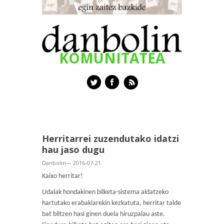
KOMUNITATEA
Herritarrei zuzendutako idatzi
hau jaso dugu
Danbolin— 2016-07-21
Kaixo herritar!
Udalak hondakinen bilketa-sistema aldatzeko
hartutako erabakiarekin kezkatuta, herritar talde
bat biltzen hasi ginen duela hiruzpalau aste.