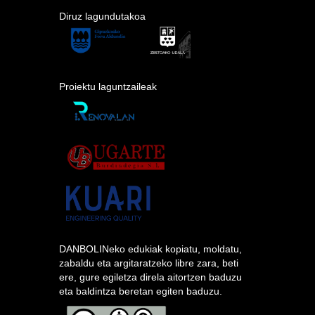
Diruz lagundutakoa
Proiektu laguntzaileak
DANBOLINeko edukiak kopiatu, moldatu,
zabaldu eta argitaratzeko libre zara, beti
ere, gure egiletza direla aitortzen baduzu
eta baldintza beretan egiten baduzu.