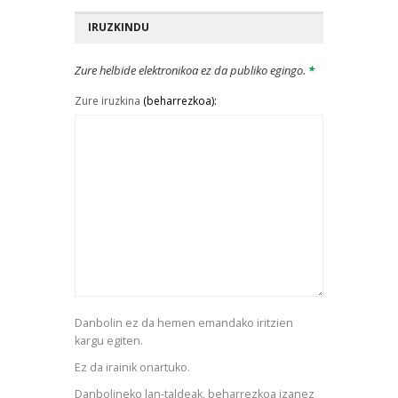
IRUZKINDU
Zure helbide elektronikoa ez da publiko egingo.
*
Zure iruzkina
(beharrezkoa):
Danbolin ez da hemen emandako iritzien
kargu egiten.
Ez da irainik onartuko.
Danbolineko lan-taldeak, beharrezkoa izanez