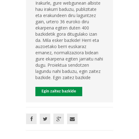
Irakurle, gure webgunean albiste
hau irakurri baduzu, publizitate
eta erakundeen diru laguntzez
gain, urtero 36 euroko diru
ekarpena egiten duten 400
bazkidetik gora ditugulako izan
da. Mila esker bazkide! Herri eta
auzoetako berri euskaraz
emanez, normalizaziora bidean
gure ekarpena egiten jarraitu nahi
dugu. Proiektua sendotzen
lagundu nahi baduzu, egin zaitez
bazkide. Egin zaitez bazkide
Egin zaitez bazkide