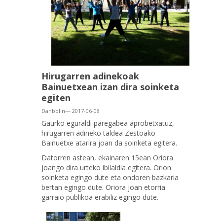
Hirugarren adinekoak
Bainuetxean izan dira soinketa
egiten
Danbolin— 2017-06-08
Gaurko eguraldi paregabea aprobetxatuz,
hirugarren adineko taldea Zestoako
Bainuetxe atarira joan da soinketa egitera.
Datorren astean, ekainaren 15ean Oriora
joango dira urteko ibilaldia egitera. Orion
soinketa egingo dute eta ondoren bazkaria
bertan egingo dute. Oriora joan etorria
garraio publikoa erabiliz egingo dute.