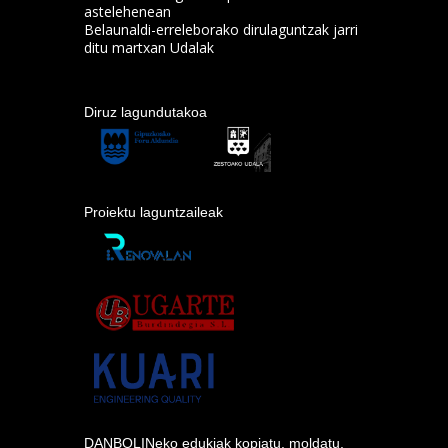
astelehenean
Belaunaldi-erreleborako dirulaguntzak jarri
ditu martxan Udalak
Diruz lagundutakoa
Proiektu laguntzaileak
DANBOLINeko edukiak kopiatu, moldatu,