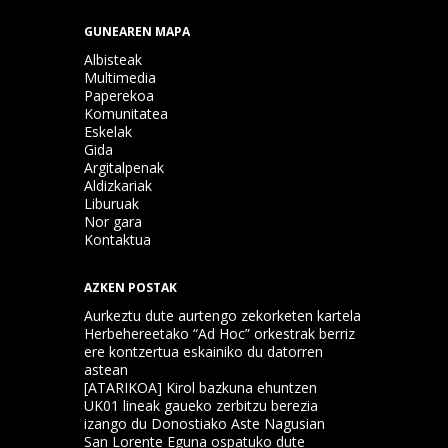
GUNEAREN MAPA
Albisteak
Multimedia
Paperekoa
Komunitatea
Eskelak
Gida
Argitalpenak
Aldizkariak
Liburuak
Nor gara
Kontaktua
AZKEN POSTAK
Aurkeztu dute aurtengo zekorketen kartela
Herbehereetako “Ad Hoc” orkestrak berriz
ere kontzertua eskainiko du datorren
astean
[ATARIKOA] Kirol bazkuna ehuntzen
UK01 lineak gaueko zerbitzu berezia
izango du Donostiako Aste Nagusian
San Lorente Eguna ospatuko dute