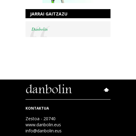
JARRAI GAITZAZU
Danbolin
KONTAKTUA
Zestoa - 20740
www.danbolin.eus
info@danbolin.eus