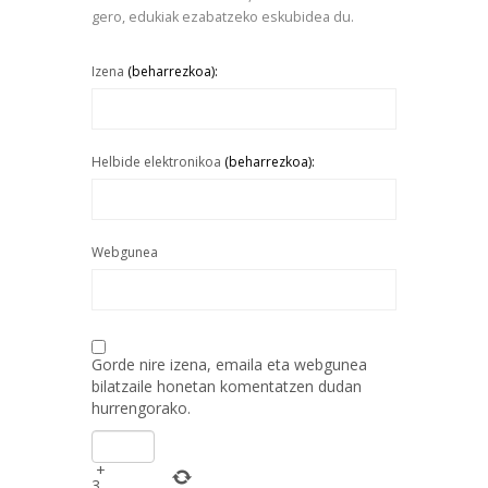
gero, edukiak ezabatzeko eskubidea du.
Izena
(beharrezkoa):
Helbide elektronikoa
(beharrezkoa):
Webgunea
Gorde nire izena, emaila eta webgunea
bilatzaile honetan komentatzen dudan
hurrengorako.
+
3