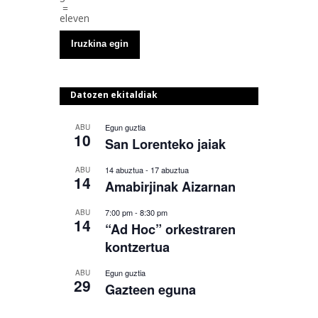
=
eleven
Datozen ekitaldiak
Egun guztia
ABU
10
San Lorenteko jaiak
14 abuztua
-
17 abuztua
ABU
14
Amabirjinak Aizarnan
7:00 pm
-
8:30 pm
ABU
14
“Ad Hoc” orkestraren
kontzertua
Egun guztia
ABU
29
Gazteen eguna