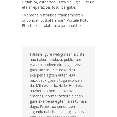
Urriak 24, asteartea. Hitzaldia: Egia, justizia
eta erreparazioa, Josu Ibargutxi.
“Memoria historikoa: frankismoaren
ondorioak Euskal Herrian” Portale Kultur
Elkarteak antolatutako jardunaldiak.
Irakurle, gure webgunean albiste
hau irakurri baduzu, publizitate
eta erakundeen diru laguntzez
gain, urtero 36 euroko diru
ekarpena egiten duten 400
bazkidetik gora ditugulako izan
da. Mila esker bazkide! Herri eta
auzoetako berri euskaraz
emanez, normalizaziora bidean
gure ekarpena egiten jarraitu nahi
dugu. Proiektua sendotzen
lagundu nahi baduzu, egin zaitez
bazkide. Egin zaitez bazkide