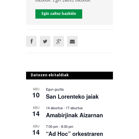
Egin zaitez bazkide
Datozen ekitaldiak
Egun guztia
ABU
10
San Lorenteko jaiak
14 abuztua
-
17 abuztua
ABU
14
Amabirjinak Aizarnan
7:00 pm
-
8:30 pm
ABU
14
“Ad Hoc” orkestraren