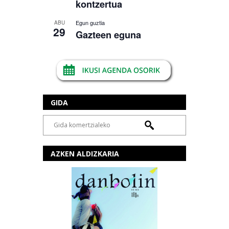
kontzertua
Egun guztia
ABU
29
Gazteen eguna
GIDA
AZKEN ALDIZKARIA