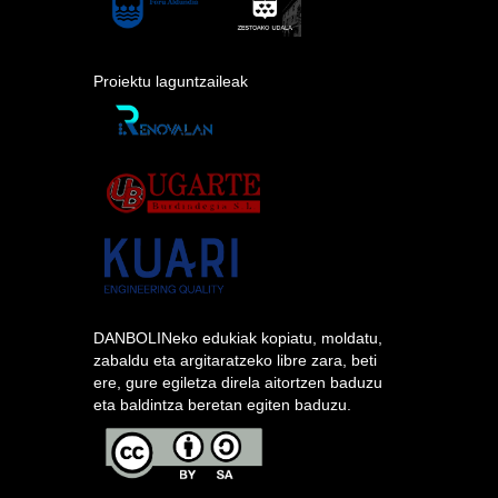
Proiektu laguntzaileak
DANBOLINeko edukiak kopiatu, moldatu,
zabaldu eta argitaratzeko libre zara, beti
ere, gure egiletza direla aitortzen baduzu
eta baldintza beretan egiten baduzu.