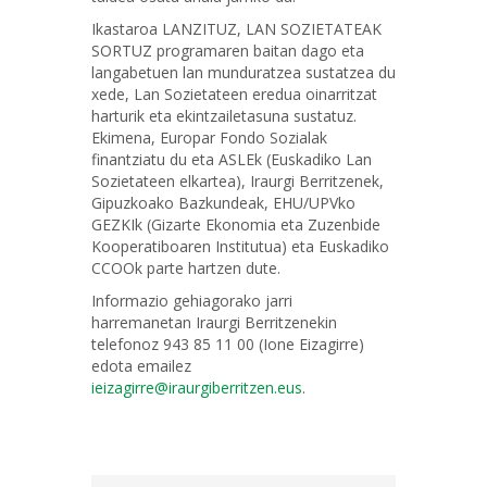
Ikastaroa LANZITUZ, LAN SOZIETATEAK
SORTUZ programaren baitan dago eta
langabetuen lan munduratzea sustatzea du
xede, Lan Sozietateen eredua oinarritzat
harturik eta ekintzailetasuna sustatuz.
Ekimena, Europar Fondo Sozialak
finantziatu du eta ASLEk (Euskadiko Lan
Sozietateen elkartea), Iraurgi Berritzenek,
Gipuzkoako Bazkundeak, EHU/UPVko
GEZKIk (Gizarte Ekonomia eta Zuzenbide
Kooperatiboaren Institutua) eta Euskadiko
CCOOk parte hartzen dute.
Informazio gehiagorako jarri
harremanetan Iraurgi Berritzenekin
telefonoz 943 85 11 00 (Ione Eizagirre)
edota emailez
ieizagirre@iraurgiberritzen.eus
.