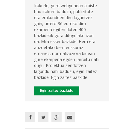
Irakurle, gure webgunean albiste
hau irakurri baduzu, publizitate
eta erakundeen diru laguntzez
gain, urtero 36 euroko diru
ekarpena egiten duten 400
bazkidetik gora ditugulako izan
da. Mila esker bazkide! Herri eta
auzoetako berri euskaraz
emanez, normalizaziora bidean
gure ekarpena egiten jarraitu nahi
dugu. Proiektua sendotzen
lagundu nahi baduzu, egin zaitez
bazkide. Egin zaitez bazkide
Egin zaitez bazkide