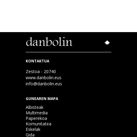
KONTAKTUA
Zestoa - 20740
www.danbolin.eus
info@danbolin.eus
GUNEAREN MAPA
Albisteak
Multimedia
Paperekoa
Komunitatea
Eskelak
Gida