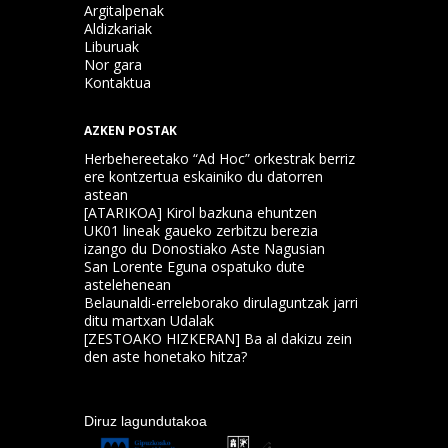
Argitalpenak
Aldizkariak
Liburuak
Nor gara
Kontaktua
AZKEN POSTAK
Herbehereetako “Ad Hoc” orkestrak berriz
ere kontzertua eskainiko du datorren
astean
[ATARIKOA] Kirol bazkuna ehuntzen
UK01 lineak gaueko zerbitzu berezia
izango du Donostiako Aste Nagusian
San Lorente Eguna ospatuko dute
astelehenean
Belaunaldi-erreleborako dirulaguntzak jarri
ditu martxan Udalak
[ZESTOAKO HIZKERAN] Ba al dakizu zein
den aste honetako hitza?
Diruz lagundutakoa