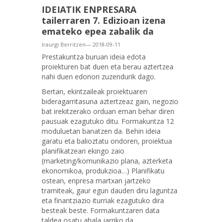
IDEIATIK ENPRESARA
tailerraren 7. Edizioan izena
emateko epea zabalik da
Iraurgi Berritzen— 2018-09-11
Prestakuntza buruan ideia edota
proiekturen bat duen eta berau aztertzea
nahi duen edonori zuzendurik dago.
Bertan, ekintzaileak proiektuaren
bideragarritasuna aztertzeaz gain, negozio
bat irekitzerako orduan eman behar diren
pausuak ezagutuko ditu. Formakuntza 12
moduluetan banatzen da. Behin ideia
garatu eta balioztatu ondoren, proiektua
planifikatzeari ekingo zaio
(marketing/komunikazio plana, azterketa
ekonomikoa, produkzioa…) Planifikatu
ostean, enpresa martxan jartzeko
tramiteak, gaur egun dauden diru laguntza
eta finantziazio iturriak ezagutuko dira
besteak beste. Formakuntzaren data
taldea osatu ahala jarriko da.