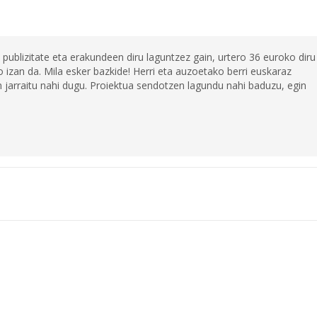
 publizitate eta erakundeen diru laguntzez gain, urtero 36 euroko diru
 izan da. Mila esker bazkide! Herri eta auzoetako berri euskaraz
jarraitu nahi dugu. Proiektua sendotzen lagundu nahi baduzu, egin