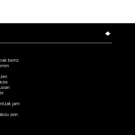
rak berriz
orren
tzen
ezia
usian
te
ntzak jarri
kizu zein