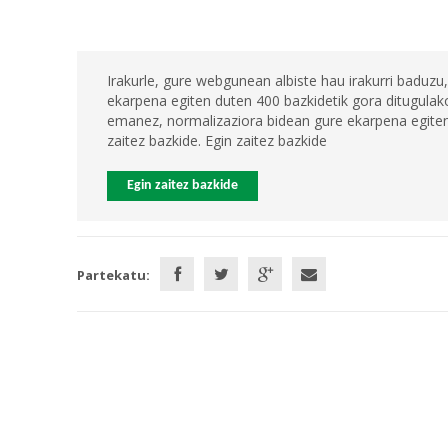
Irakurle, gure webgunean albiste hau irakurri baduzu,
ekarpena egiten duten 400 bazkidetik gora ditugulako
emanez, normalizaziora bidean gure ekarpena egiten 
zaitez bazkide. Egin zaitez bazkide
Egin zaitez bazkide
Partekatu: