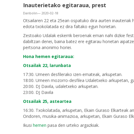
Inauterietako egitaraua, prest
Danbolin— 2020-02-18
Otsailaren 22 eta 25ean ospatuko dira aurten inauteriak 
edota txokolatada ez dira faltako egun horietan.
Zestoako Udalak eskerrik beroenak eman nahi dizkie fes
dabiltzan denei, baina batez ere egitarau honetan aipatzen
pertsona anonimo horiei.
Hona hemen egitaraua:
Otsailak 22, larunbata
17:30. Umeen desfilerako izen-emateak, arkupetan.
18:00. Umeen mozorro-desfilea Udaletxeko arkupetan, ga
20:00. DJ Davila, udaletxeko arkupetan.
23:00. DJ Davila
Otsailak 25, asteartea
16:30. Txokolatada, arkupetan, Ekain Guraso Elkarteak an
Ondoren, musika-animazioa, arkupetan, Ekain Guraso Elk
Ikusi
hemen
pasa den urteko argazkiak.