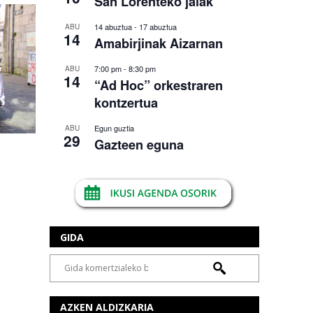
San Lorenteko jaiak
14 abuztua
-
17 abuztua
ABU
14
Amabirjinak Aizarnan
7:00 pm
-
8:30 pm
ABU
14
“Ad Hoc” orkestraren
kontzertua
Egun guztia
ABU
29
Gazteen eguna
GIDA
AZKEN ALDIZKARIA