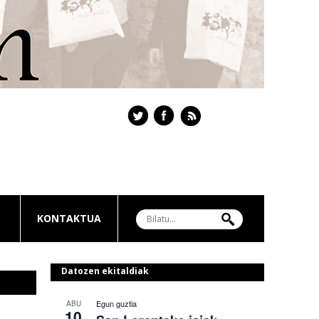
KONTAKTUA
Datozen ekitaldiak
Egun guztia
ABU
10