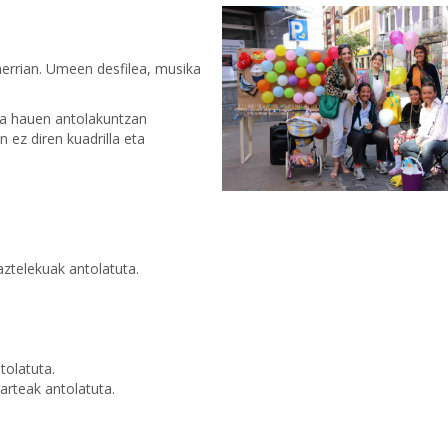
herrian. Umeen desfilea, musika
ta hauen antolakuntzan
 ez diren kuadrilla eta
ztelekuak antolatuta.
tolatuta.
arteak antolatuta.