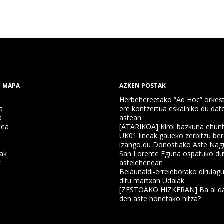
 MAPA
AZKEN POSTAK
Herbehereetako “Ad Hoc” orkest
a
ere kontzertua eskainiko du dat
a
astean
tea
[ATARIKOA] Kirol bazkuna ehun
UK01 lineak gaueko zerbitzu ber
izango du Donostiako Aste Nag
nak
San Lorente Eguna ospatuko du
k
astelehenean
Belaunaldi-erreleborako dirulagu
ditu martxan Udalak
a
[ZESTOAKO HIZKERAN] Ba al da
den aste honetako hitza?