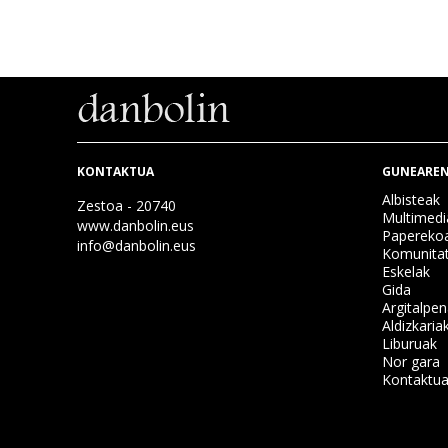
KONTAKTUA
GUNEAREN
Albisteak
Zestoa - 20740
Multimedi
www.danbolin.eus
Papereko
info@danbolin.eus
Komunita
Eskelak
Gida
Argitalpe
Aldizkaria
Liburuak
Nor gara
Kontaktu