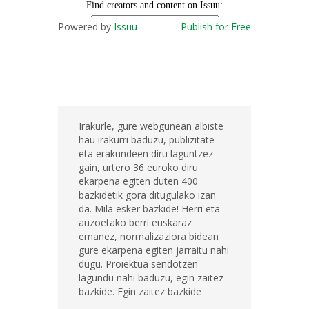
Powered by
Issuu
Publish for Free
Irakurle, gure webgunean albiste
hau irakurri baduzu, publizitate
eta erakundeen diru laguntzez
gain, urtero 36 euroko diru
ekarpena egiten duten 400
bazkidetik gora ditugulako izan
da. Mila esker bazkide! Herri eta
auzoetako berri euskaraz
emanez, normalizaziora bidean
gure ekarpena egiten jarraitu nahi
dugu. Proiektua sendotzen
lagundu nahi baduzu, egin zaitez
bazkide. Egin zaitez bazkide