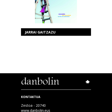
JARRAI GAITZAZU
KONTAKTUA
Zestoa - 20740
www.danbolin.eus