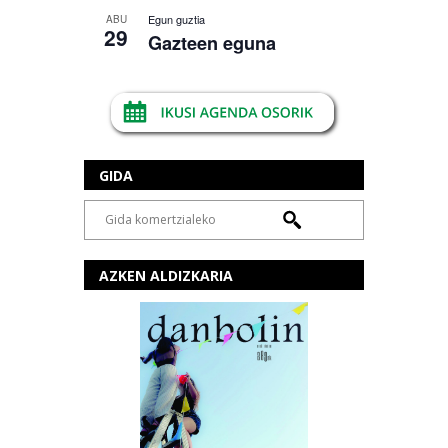
Egun guztia
ABU
29
Gazteen eguna
GIDA
AZKEN ALDIZKARIA