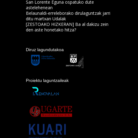
San Lorente Eguna ospatuko dute
astelehenean
Belaunaldi-erreleborako dirulaguntzak jarri
ditu martxan Udalak
[ZESTOAKO HIZKERAN] Ba al dakizu zein
den aste honetako hitza?
Diruz lagundutakoa
Proiektu laguntzaileak