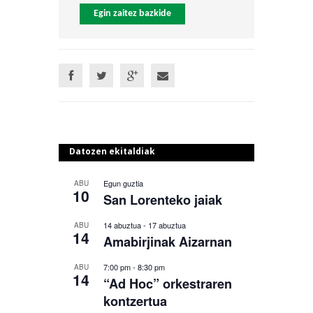
Egin zaitez bazkide
Datozen ekitaldiak
Egun guztia
ABU
10
San Lorenteko jaiak
14 abuztua
-
17 abuztua
ABU
14
Amabirjinak Aizarnan
7:00 pm
-
8:30 pm
ABU
14
“Ad Hoc” orkestraren
kontzertua