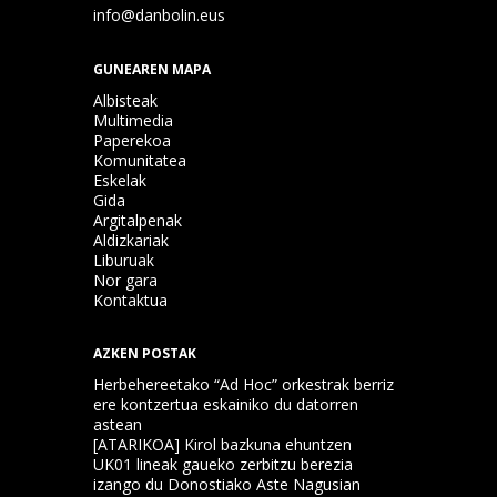
info@danbolin.eus
GUNEAREN MAPA
Albisteak
Multimedia
Paperekoa
Komunitatea
Eskelak
Gida
Argitalpenak
Aldizkariak
Liburuak
Nor gara
Kontaktua
AZKEN POSTAK
Herbehereetako “Ad Hoc” orkestrak berriz
ere kontzertua eskainiko du datorren
astean
[ATARIKOA] Kirol bazkuna ehuntzen
UK01 lineak gaueko zerbitzu berezia
izango du Donostiako Aste Nagusian