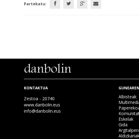
Partekatu:
KONTAKTUA
GUNEAREN
Albisteak
Zestoa - 20740
Multimedi
www.danbolin.eus
Papereko
info@danbolin.eus
Komunita
Eskelak
Gida
Argitalpe
Aldizkaria