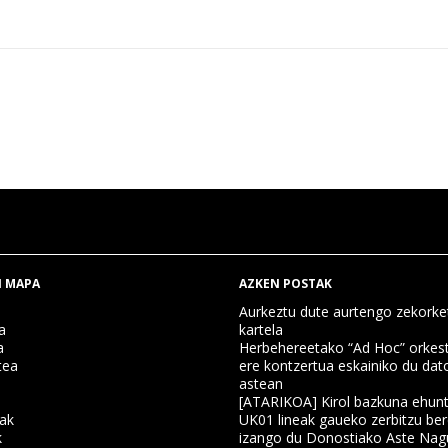
 MAPA
AZKEN POSTAK
Aurkeztu dute aurtengo zekorke
a
kartela
a
Herbehereetako “Ad Hoc” orkest
tea
ere kontzertua eskainiko du dat
astean
[ATARIKOA] Kirol bazkuna ehun
nak
UK01 lineak gaueko zerbitzu ber
k
izango du Donostiako Aste Nag