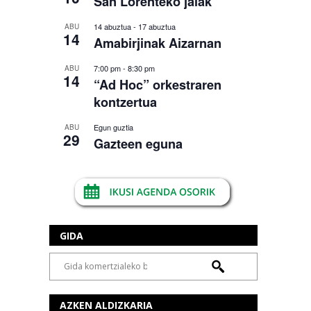
San Lorenteko jaiak
14 abuztua
-
17 abuztua
ABU
14
Amabirjinak Aizarnan
7:00 pm
-
8:30 pm
ABU
14
“Ad Hoc” orkestraren
kontzertua
Egun guztia
ABU
29
Gazteen eguna
GIDA
AZKEN ALDIZKARIA