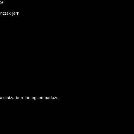
te
ntzak jarri
baldintza beretan egiten baduzu.