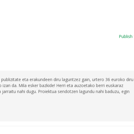
Publish 
 publizitate eta erakundeen diru laguntzez gain, urtero 36 euroko diru
 izan da. Mila esker bazkide! Herri eta auzoetako berri euskaraz
jarraitu nahi dugu. Proiektua sendotzen lagundu nahi baduzu, egin