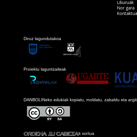
Liburuak
Nor gara
Kontaktu
Diruz lagundutakoa
Proiektu laguntzaileak
DANBOLINeko edukiak kopiatu, moldatu, zabaldu eta argitara
k sortua