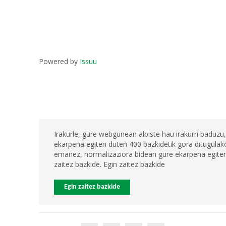
Powered by
Issuu
Irakurle, gure webgunean albiste hau irakurri baduzu,
ekarpena egiten duten 400 bazkidetik gora ditugulako
emanez, normalizaziora bidean gure ekarpena egiten 
zaitez bazkide. Egin zaitez bazkide
Egin zaitez bazkide