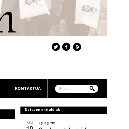
KONTAKTUA
Datozen ekitaldiak
Egun guztia
ABU
10