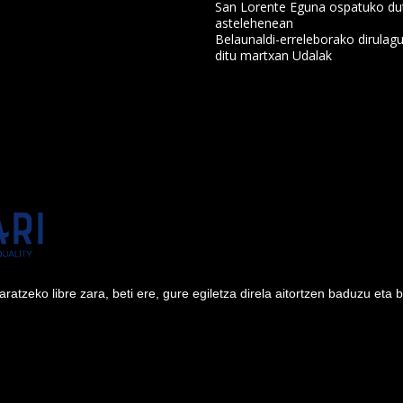
San Lorente Eguna ospatuko du
astelehenean
a
Belaunaldi-erreleborako dirulagu
ditu martxan Udalak
tzeko libre zara, beti ere, gure egiletza direla aitortzen baduzu eta 