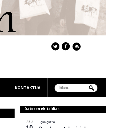
KONTAKTUA
Datozen ekitaldiak
Egun guztia
ABU
10