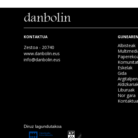
KONTAKTUA
GUNEAREN
Albisteak
Zestoa - 20740
Multimedi
www.danbolin.eus
Papereko
info@danbolin.eus
Komunita
Eskelak
Gida
Argitalpe
Aldizkaria
Liburuak
Nor gara
Kontaktu
Diruz lagundutakoa