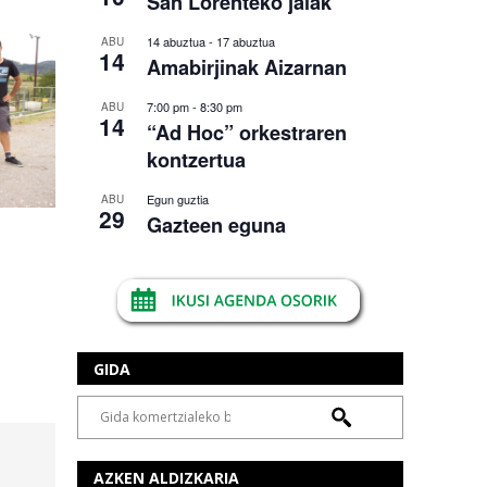
San Lorenteko jaiak
14 abuztua
-
17 abuztua
ABU
14
Amabirjinak Aizarnan
7:00 pm
-
8:30 pm
ABU
14
“Ad Hoc” orkestraren
kontzertua
Egun guztia
ABU
29
Gazteen eguna
GIDA
AZKEN ALDIZKARIA