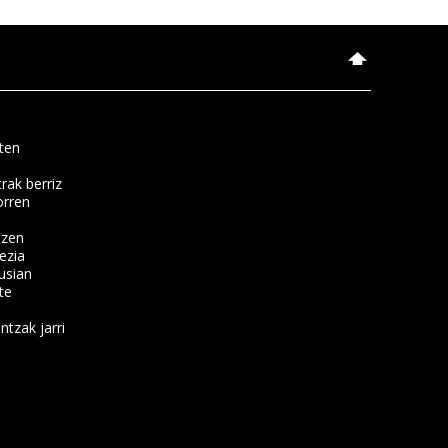
ten
rak berriz
orren
tzen
ezia
usian
te
ntzak jarri