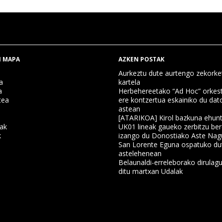
 MAPA
AZKEN POSTAK
Aurkeztu dute aurtengo zekorke
a
kartela
a
Herbehereetako “Ad Hoc” orkest
tea
ere kontzertua eskainiko du dat
astean
[ATARIKOA] Kirol bazkuna ehun
nak
UK01 lineak gaueko zerbitzu ber
k
izango du Donostiako Aste Nag
San Lorente Eguna ospatuko du
astelehenean
a
Belaunaldi-erreleborako dirulagu
ditu martxan Udalak