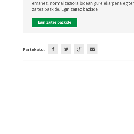
emanez, normalizaziora bidean gure ekarpena egiten 
zaitez bazkide. Egin zaitez bazkide
Egin zaitez bazkide
Partekatu: