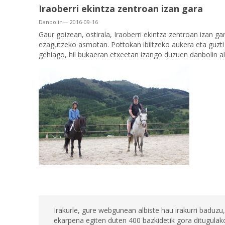
Iraoberri ekintza zentroan izan gara
Danbolin— 2016-09-16
Gaur goizean, ostirala, Iraoberri ekintza zentroan izan ga
ezagutzeko asmotan. Pottokan ibiltzeko aukera eta guzti
gehiago, hil bukaeran etxeetan izango duzuen danbolin al
Irakurle, gure webgunean albiste hau irakurri baduzu,
ekarpena egiten duten 400 bazkidetik gora ditugulako