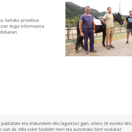
ra, bertako proiektua
 izan dugu! Informazioa
dizkarian.
 publizitate eta erakundeen diru laguntzez gain, urtero 36 euroko diru
 izan da. Mila esker bazkide! Herri eta auzoetako berri euskaraz