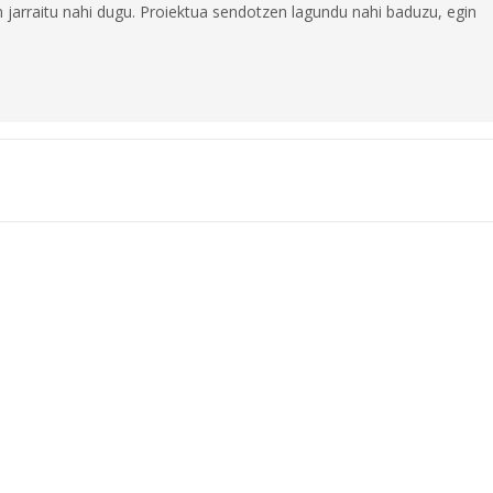
jarraitu nahi dugu. Proiektua sendotzen lagundu nahi baduzu, egin