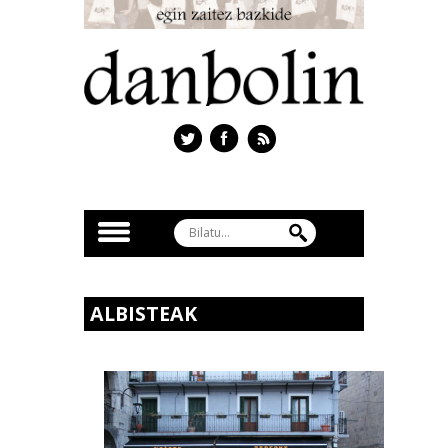
ALBISTEAK