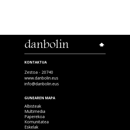
KONTAKTUA
Zestoa - 20740
www.danbolin.eus
info@danbolin.eus
GUNEAREN MAPA
Albisteak
Multimedia
Paperekoa
Komunitatea
Eskelak