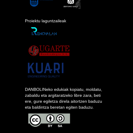
Proiektu laguntzaileak
DANBOLINeko edukiak kopiatu, moldatu,
zabaldu eta argitaratzeko libre zara, beti
ere, gure egiletza direla aitortzen baduzu
eta baldintza beretan egiten baduzu.