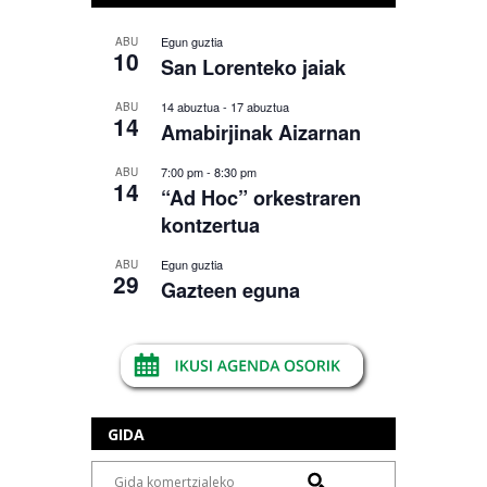
Egun guztia
ABU
10
San Lorenteko jaiak
14 abuztua
-
17 abuztua
ABU
14
Amabirjinak Aizarnan
7:00 pm
-
8:30 pm
ABU
14
“Ad Hoc” orkestraren
kontzertua
Egun guztia
ABU
29
Gazteen eguna
GIDA