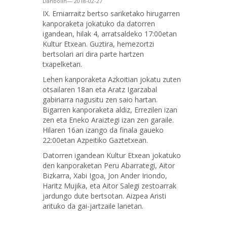
Danbolin— 2018-02-27
IX. Erniarraitz bertso sariketako hirugarren
kanporaketa jokatuko da datorren
igandean, hilak 4, arratsaldeko 17:00etan
Kultur Etxean. Guztira, hemezortzi
bertsolari ari dira parte hartzen
txapelketan.
Lehen kanporaketa Azkoitian jokatu zuten
otsailaren 18an eta Aratz Igarzabal
gabiriarra nagusitu zen saio hartan.
Bigarren kanporaketa aldiz, Errezilen izan
zen eta Eneko Araiztegi izan zen garaile.
Hilaren 16an izango da finala gaueko
22:00etan Azpeitiko Gaztetxean.
Datorren igandean Kultur Etxean jokatuko
den kanporaketan Peru Abarrategi, Aitor
Bizkarra, Xabi Igoa, Jon Ander Iriondo,
Haritz Mujika, eta Aitor Salegi zestoarrak
jardungo dute bertsotan. Aizpea Aristi
arituko da gai-jartzaile lanetan.