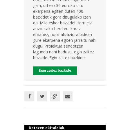
gain, urtero 36 euroko diru
ekarpena egiten duten 400
bazkidetik gora ditugulako izan
da. Mila esker bazkide! Herri eta
auzoetako berri euskaraz
emanez, normalizaziora bidean
gure ekarpena egiten jarraitu nahi
dugu. Proiektua sendotzen
lagundu nahi baduzu, egin zaitez
bazkide. Egin zaitez bazkide
Egin zaitez bazkide
Datozen ekitaldiak