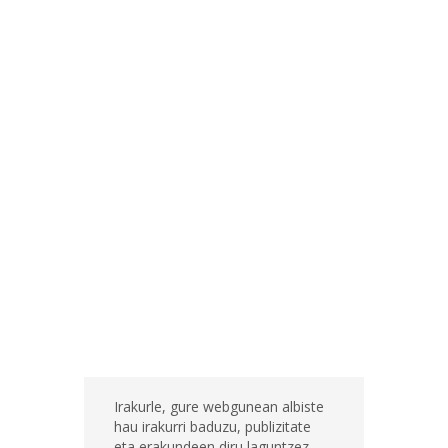
Irakurle, gure webgunean albiste
hau irakurri baduzu, publizitate
eta erakundeen diru laguntzez