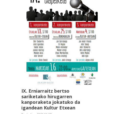
IX. Erniarraitz bertso
sariketako hirugarren
kanporaketa jokatuko da
igandean Kultur Etxean