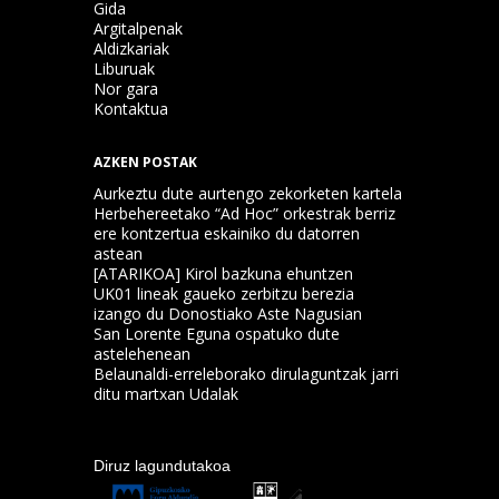
Gida
Argitalpenak
Aldizkariak
Liburuak
Nor gara
Kontaktua
AZKEN POSTAK
Aurkeztu dute aurtengo zekorketen kartela
Herbehereetako “Ad Hoc” orkestrak berriz
ere kontzertua eskainiko du datorren
astean
[ATARIKOA] Kirol bazkuna ehuntzen
UK01 lineak gaueko zerbitzu berezia
izango du Donostiako Aste Nagusian
San Lorente Eguna ospatuko dute
astelehenean
Belaunaldi-erreleborako dirulaguntzak jarri
ditu martxan Udalak
Diruz lagundutakoa