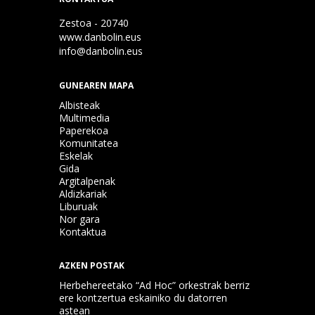
Zestoa - 20740
www.danbolin.eus
info@danbolin.eus
GUNEAREN MAPA
Albisteak
Multimedia
Paperekoa
Komunitatea
Eskelak
Gida
Argitalpenak
Aldizkariak
Liburuak
Nor gara
Kontaktua
AZKEN POSTAK
Herbehereetako “Ad Hoc” orkestrak berriz
ere kontzertua eskainiko du datorren
astean