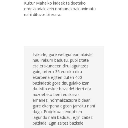
Kultur Mahaiko kideek taldeetako
ordezkariak zein norbanakoak animatu
nahi dituzte bilerara.
Irakurle, gure webgunean albiste
hau irakurri baduzu, publizitate
eta erakundeen diru laguntzez
gain, urtero 36 euroko diru
ekarpena egiten duten 400
bazkidetik gora ditugulako izan
da. Mila esker bazkide! Herri eta
auzoetako berri euskaraz
emanez, normalizaziora bidean
gure ekarpena egiten jarraitu nahi
dugu. Proiektua sendotzen
lagundu nahi baduzu, egin zaitez
bazkide. Egin zaitez bazkide