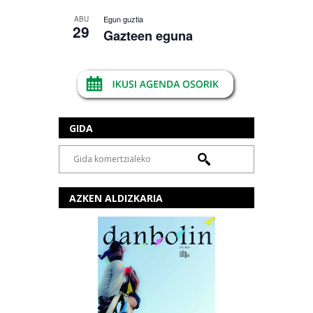
Egun guztia
ABU
29
Gazteen eguna
GIDA
AZKEN ALDIZKARIA