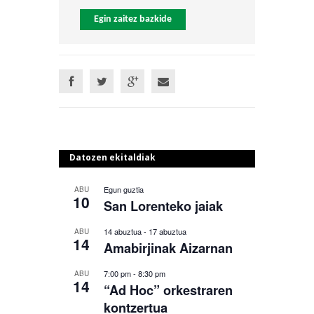
Egin zaitez bazkide
Datozen ekitaldiak
Egun guztia
ABU
10
San Lorenteko jaiak
14 abuztua
-
17 abuztua
ABU
14
Amabirjinak Aizarnan
7:00 pm
-
8:30 pm
ABU
14
“Ad Hoc” orkestraren
kontzertua