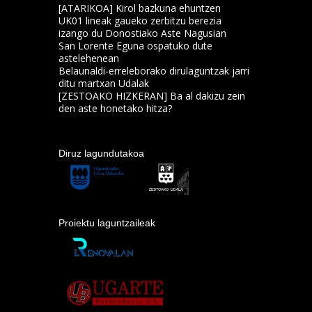
[ATARIKOA] Kirol bazkuna ehuntzen
UK01 lineak gaueko zerbitzu berezia
izango du Donostiako Aste Nagusian
San Lorente Eguna ospatuko dute
astelehenean
Belaunaldi-erreleborako dirulaguntzak jarri
ditu martxan Udalak
[ZESTOAKO HIZKERAN] Ba al dakizu zein
den aste honetako hitza?
Diruz lagundutakoa
Proiektu laguntzaileak