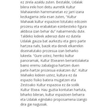
ez zirela azaldu zuten. Bestalde, Udalak
bilera ireki hori deitu aurretik Kultur
Mahaiarekin harremanetan ez jarri izana
kezkagarria zela esan zuten, “Kultur
Mahaiak kultur espazioei lotutako edozein
prozesu eta erabakitan ezinbesteko figura
aktiboa izan behar du” nabarmendu dute.
Taldeko kideek adierazi dute ez dutela
Udalak gauza bat aurkeztu eta gero parte
hartzea nahi, baizik eta denek elkarrekin
diseinatutako prozesua izan beharko
lukeela. “Gure ustez, herriko kultur
panoramak, Kultur Etxearen berrantolaketa
baino eremu zabalagoa hartzen duen
parte-hartze prozesua eskatzen du”. Kultur
Mahaiko kideen ustez, kultura ez da
espazio fisiko batera mugatzen eta
Zestoako Kultur espazioa ez da soilik
Kultur Etxea. Hau guztia kontutan hartuta,
biharko bileran, kultur espazioen beharra
eta Udalak egindako proposamena izango
dira gai nagusiak.