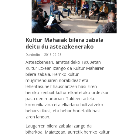
Kultur Mahaiak bilera zabala
deitu du asteazkenerako
Danbolin— 2018-09-25
Asteazkenean, arratsaldeko 19:00etan
Kultur Etxean izango da Kultur Mahairen
bilera zabala. Herriko kultur
mugimenduaren norabideaz eta
lehentasunez hausnartzen hasi ziren
herriko zenbait kultur elkartetako ordezkari
pasa den martxoan. Taldeen arteko
komunikazioa eta elkarlana bultzatzeko
beharra ikusi, eta behar horietatik hasi
ziren lanean.
Laugarren bilera zabala izango da
biharkoa. Maiatzean, aurretik herriko kultur