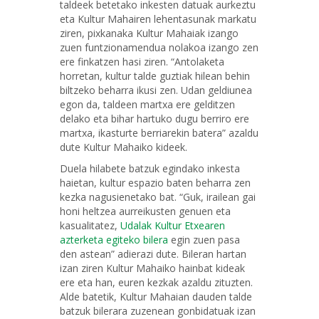
taldeek betetako inkesten datuak aurkeztu
eta Kultur Mahairen lehentasunak markatu
ziren, pixkanaka Kultur Mahaiak izango
zuen funtzionamendua nolakoa izango zen
ere finkatzen hasi ziren. “Antolaketa
horretan, kultur talde guztiak hilean behin
biltzeko beharra ikusi zen. Udan geldiunea
egon da, taldeen martxa ere gelditzen
delako eta bihar hartuko dugu berriro ere
martxa, ikasturte berriarekin batera” azaldu
dute Kultur Mahaiko kideek.
Duela hilabete batzuk egindako inkesta
haietan, kultur espazio baten beharra zen
kezka nagusienetako bat. “Guk, irailean gai
honi heltzea aurreikusten genuen eta
kasualitatez,
Udalak Kultur Etxearen
azterketa egiteko bilera
egin zuen pasa
den astean” adierazi dute. Bileran hartan
izan ziren Kultur Mahaiko hainbat kideak
ere eta han, euren kezkak azaldu zituzten.
Alde batetik, Kultur Mahaian dauden talde
batzuk bilerara zuzenean gonbidatuak izan