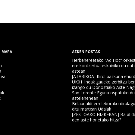
 MAPA
AZKEN POSTAK
Herbehereetako “Ad Hoc” orkest
a
ere kontzertua eskainiko du dat
a
astean
tea
[ATARIKOA] Kirol bazkuna ehun
UK01 lineak gaueko zerbitzu ber
izango du Donostiako Aste Nag
nak
San Lorente Eguna ospatuko du
k
astelehenean
Belaunaldi-erreleborako dirulagu
ditu martxan Udalak
a
[ZESTOAKO HIZKERAN] Ba al da
den aste honetako hitza?