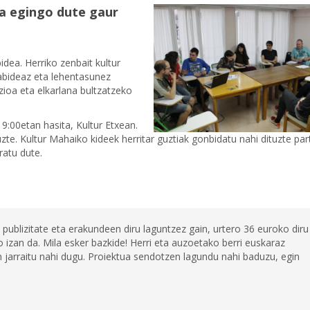
a egingo dute gaur
dea. Herriko zenbait kultur
abideaz eta lehentasunez
ioa eta elkarlana bultzatzeko
9:00etan hasita, Kultur Etxean.
zte. Kultur Mahaiko kideek herritar guztiak gonbidatu nahi dituzte par
ratu dute.
 publizitate eta erakundeen diru laguntzez gain, urtero 36 euroko diru
 izan da. Mila esker bazkide! Herri eta auzoetako berri euskaraz
jarraitu nahi dugu. Proiektua sendotzen lagundu nahi baduzu, egin