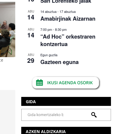
San Lorenteko jaiak
14 abuztua
-
17 abuztua
ABU
14
Amabirjinak Aizarnan
7:00 pm
-
8:30 pm
ABU
14
“Ad Hoc” orkestraren
kontzertua
Egun guztia
ABU
29
te
Gazteen eguna
GIDA
AZKEN ALDIZKARIA