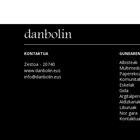
KONTAKTUA
GUNEAREN
Albisteak
Zestoa - 20740
Multimedi
www.danbolin.eus
Papereko
info@danbolin.eus
Komunita
Eskelak
Gida
Argitalpe
Aldizkaria
Liburuak
Nor gara
Kontaktu