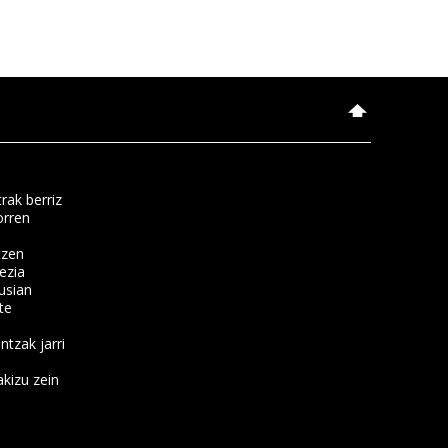
rak berriz
orren
tzen
ezia
usian
te
ntzak jarri
kizu zein