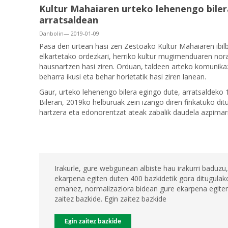
Kultur Mahaiaren urteko lehenengo biler
arratsaldean
Danbolin— 2019-01-09
Pasa den urtean hasi zen Zestoako Kultur Mahaiaren ibilbi
elkartetako ordezkari, herriko kultur mugimenduaren nor
hausnartzen hasi ziren. Orduan, taldeen arteko komunikaz
beharra ikusi eta behar horietatik hasi ziren lanean.
Gaur, urteko lehenengo bilera egingo dute, arratsaldeko 1
Bileran, 2019ko helburuak zein izango diren finkatuko ditu
hartzera eta edonorentzat ateak zabalik daudela azpimar
Irakurle, gure webgunean albiste hau irakurri baduzu,
ekarpena egiten duten 400 bazkidetik gora ditugulako
emanez, normalizaziora bidean gure ekarpena egiten 
zaitez bazkide. Egin zaitez bazkide
Egin zaitez bazkide