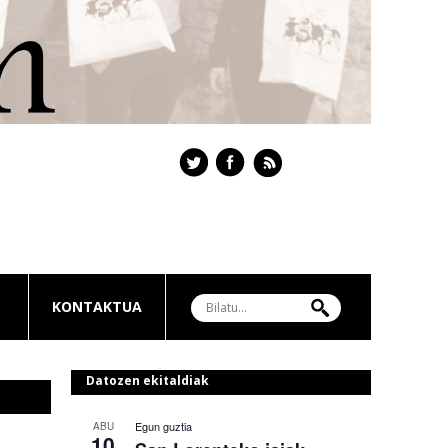
KONTAKTUA
Datozen ekitaldiak
Egun guztia
ABU
10