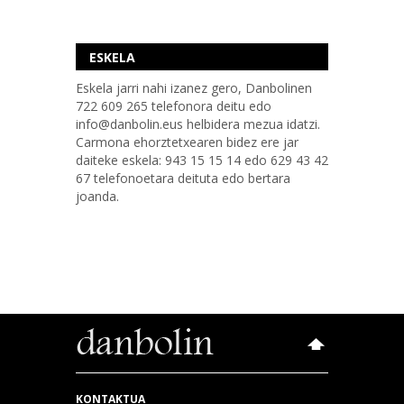
ESKELA
Eskela jarri nahi izanez gero, Danbolinen
722 609 265 telefonora deitu edo
info@danbolin.eus helbidera mezua idatzi.
Carmona ehorztetxearen bidez ere jar
daiteke eskela: 943 15 15 14 edo 629 43 42
67 telefonoetara deituta edo bertara
joanda.
KONTAKTUA