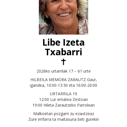
Libe Izeta
Txabarri
2026ko urtarrilak 17 – 61 urte
HILBEILA MEMORA ZARAUTZ Gaur,
igandea, 10:00-13:30 eta 16:00-20:00
URTARRILA 19
12:00 Lur ematea Zestoan
19:00 Hileta Zarautzeko Parrokian
Malkoetan pozgarri zu ezautzeaz
Zure irrifarra ta maitasuna beti gurekin