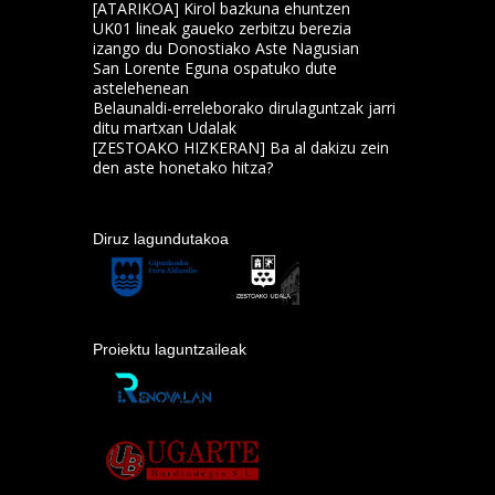
[ATARIKOA] Kirol bazkuna ehuntzen
UK01 lineak gaueko zerbitzu berezia
izango du Donostiako Aste Nagusian
San Lorente Eguna ospatuko dute
astelehenean
Belaunaldi-erreleborako dirulaguntzak jarri
ditu martxan Udalak
[ZESTOAKO HIZKERAN] Ba al dakizu zein
den aste honetako hitza?
Diruz lagundutakoa
Proiektu laguntzaileak