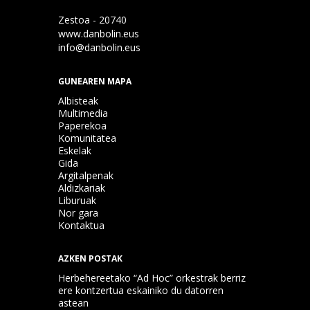
Zestoa - 20740
www.danbolin.eus
info@danbolin.eus
GUNEAREN MAPA
Albisteak
Multimedia
Paperekoa
Komunitatea
Eskelak
Gida
Argitalpenak
Aldizkariak
Liburuak
Nor gara
Kontaktua
AZKEN POSTAK
Herbehereetako “Ad Hoc” orkestrak berriz
ere kontzertua eskainiko du datorren
astean