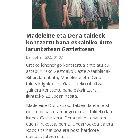
Madeleine eta Dena taldeek
kontzertu bana eskainiko dute
larunbatean Gaztetxean
Danbolin— 2022-01-07
Urteko lehenengo kontzertua antolatu du
astebururako Zestoako Gazte Asanbladak.
Bihar, larunbata, Madeleine eta Dena
taldeak igoko dira Gaztetxeko oholtza
gainera kontzertu bana eskaintzera,
iluntzeko 22:30ean hasita.
Madeleine Donostiako taldea da eta post-
rock doinuak eramango dituzte taldeko lau
kideek Gaztetxera. Dena taldea osatzen
duen hirukotea, berriz, Ondarroakoa da eta
Rock
alternatiboa
eta
post-hardcore
doinuak jotzen dituzte.