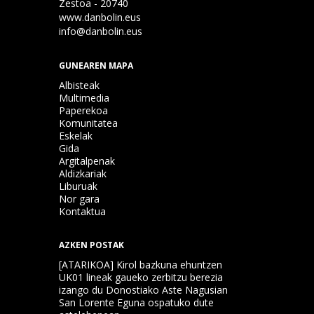
Zestoa - 20740
www.danbolin.eus
info@danbolin.eus
GUNEAREN MAPA
Albisteak
Multimedia
Paperekoa
Komunitatea
Eskelak
Gida
Argitalpenak
Aldizkariak
Liburuak
Nor gara
Kontaktua
AZKEN POSTAK
[ATARIKOA] Kirol bazkuna ehuntzen
UK01 lineak gaueko zerbitzu berezia
izango du Donostiako Aste Nagusian
San Lorente Eguna ospatuko dute