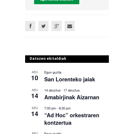
Datozen ekitaldiak
Egun guztia
ABU
10
San Lorenteko jaiak
14 abuztua
-
17 abuztua
ABU
14
Amabirjinak Aizarnan
7:00 pm
-
8:30 pm
ABU
14
“Ad Hoc” orkestraren
kontzertua
Egun guztia
ABU