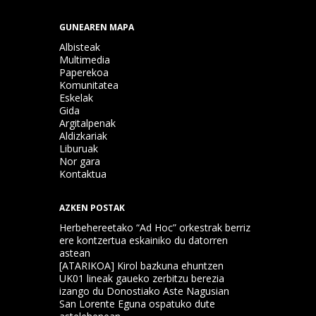
GUNEAREN MAPA
Albisteak
Multimedia
Paperekoa
Komunitatea
Eskelak
Gida
Argitalpenak
Aldizkariak
Liburuak
Nor gara
Kontaktua
AZKEN POSTAK
Herbehereetako “Ad Hoc” orkestrak berriz
ere kontzertua eskainiko du datorren
astean
[ATARIKOA] Kirol bazkuna ehuntzen
UK01 lineak gaueko zerbitzu berezia
izango du Donostiako Aste Nagusian
San Lorente Eguna ospatuko dute