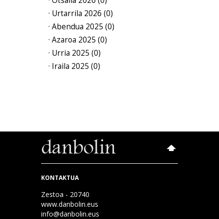
· Otsaila 2026 (0)
· Urtarrila 2026 (0)
· Abendua 2025 (0)
· Azaroa 2025 (0)
· Urria 2025 (0)
· Iraila 2025 (0)
KONTAKTUA
Zestoa - 20740
www.danbolin.eus
info@danbolin.eus