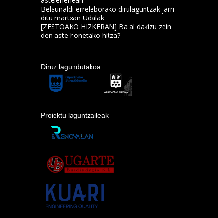
astelehenean
Belaunaldi-erreleborako dirulaguntzak jarri
ditu martxan Udalak
[ZESTOAKO HIZKERAN] Ba al dakizu zein
den aste honetako hitza?
Diruz lagundutakoa
Proiektu laguntzaileak