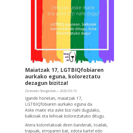
Maiatzak 17, LGTBIQfobiaren
aurkako eguna, koloreztatu
dezagun bizitza!
Zestoako Bargaztak— 2020-05-15
Igande honetan, maiatzak 17,
LGTBIQfobiaren aurkako eguna da.
Aske maite eta aske bizi nahi dugulako,
balkoiak eta leihoak koloreztatuko ditugu.
Atera koloretakoak diren banderak, toailak,
trapuak, erroparen bat, edota kartel edo