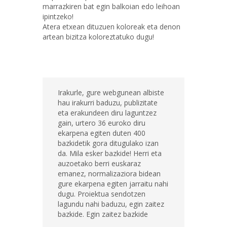
marrazkiren bat egin balkoian edo leihoan
ipintzeko!
Atera etxean dituzuen koloreak eta denon
artean bizitza koloreztatuko dugu!
Irakurle, gure webgunean albiste
hau irakurri baduzu, publizitate
eta erakundeen diru laguntzez
gain, urtero 36 euroko diru
ekarpena egiten duten 400
bazkidetik gora ditugulako izan
da. Mila esker bazkide! Herri eta
auzoetako berri euskaraz
emanez, normalizaziora bidean
gure ekarpena egiten jarraitu nahi
dugu. Proiektua sendotzen
lagundu nahi baduzu, egin zaitez
bazkide. Egin zaitez bazkide