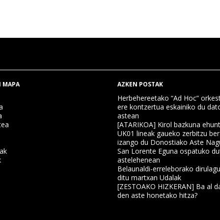
 MAPA
AZKEN POSTAK
Herbehereetako “Ad Hoc” orkest
a
ere kontzertua eskainiko du dat
a
astean
tea
[ATARIKOA] Kirol bazkuna ehun
UK01 lineak gaueko zerbitzu ber
izango du Donostiako Aste Nag
nak
San Lorente Eguna ospatuko du
k
astelehenean
Belaunaldi-erreleborako dirulagu
ditu martxan Udalak
a
[ZESTOAKO HIZKERAN] Ba al da
den aste honetako hitza?