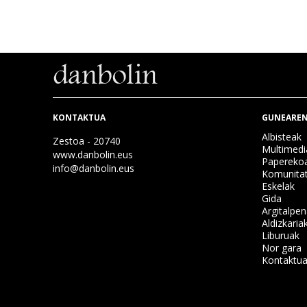
KONTAKTUA
GUNEAREN
Albisteak
Zestoa - 20740
Multimedi
www.danbolin.eus
Papereko
info@danbolin.eus
Komunita
Eskelak
Gida
Argitalpe
Aldizkaria
Liburuak
Nor gara
Kontaktu