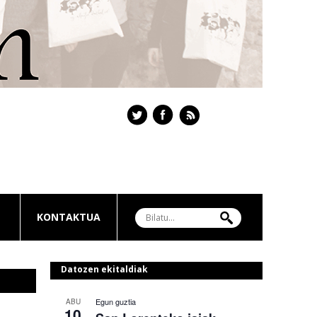
KONTAKTUA
Datozen ekitaldiak
Egun guztia
ABU
10