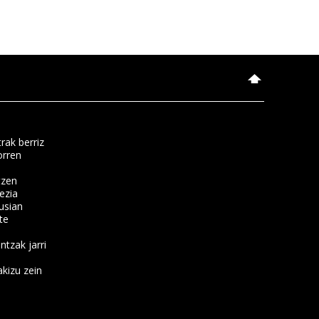
rak berriz
orren
tzen
ezia
usian
te
ntzak jarri
kizu zein