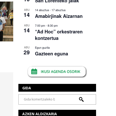
San Lorenteko jaiak
14 abuztua
-
17 abuztua
ABU
14
Amabirjinak Aizarnan
7:00 pm
-
8:30 pm
ABU
14
“Ad Hoc” orkestraren
kontzertua
Egun guztia
ABU
29
Gazteen eguna
GIDA
AZKEN ALDIZKARIA