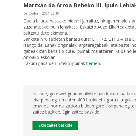
Martxan da Arroa Beheko III. Ipuin Lehia
Danbolin— 2021-03-10
Duela bi urte hasitako bideari jarraituz, hirugarren aldiz 
zuzendutako ipuin lehiaketa. Ezkaizto Auzo Elkarteak eta
bultzatu dute ekimena.
Sariketa hiru taldetan banatu dute; L.H 1-2, L.H. 3-4 eta L.H
izango da. Lanak originalak, argitaragabeak, eta beste ino
gabeak izan beharko dute. Ipuinak maiatzaren 7a baino l
Arroako eskolan.
Irakurri pasa den urteko ipuinak
hemen
.
Irakurle, gure webgunean albiste hau irakurri baduzu,
ekarpena egiten duten 400 bazkidetik gora ditugulako
emanez, normalizaziora bidean gure ekarpena egiten 
zaitez bazkide. Egin zaitez bazkide
Egin zaitez bazkide