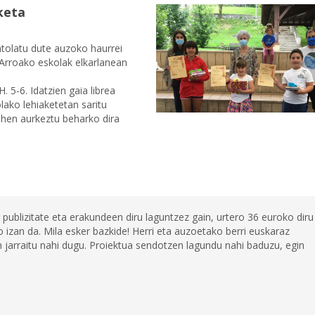
keta
antolatu dute auzoko haurrei
 Arroako eskolak elkarlanean
. 5-6. Idatzien gaia librea
lako lehiaketetan saritu
ehen aurkeztu beharko dira
 publizitate eta erakundeen diru laguntzez gain, urtero 36 euroko diru
 izan da. Mila esker bazkide! Herri eta auzoetako berri euskaraz
jarraitu nahi dugu. Proiektua sendotzen lagundu nahi baduzu, egin