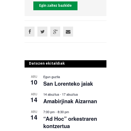
Egin zaitez bazkide
Datozen ekitaldiak
Egun guztia
ABU
10
San Lorenteko jaiak
14 abuztua
-
17 abuztua
ABU
14
Amabirjinak Aizarnan
7:00 pm
-
8:30 pm
ABU
14
“Ad Hoc” orkestraren
kontzertua