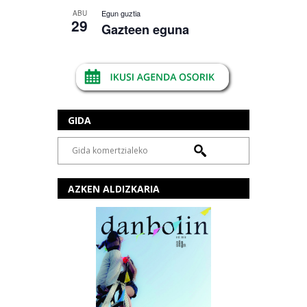
Egun guztia
ABU
29
Gazteen eguna
GIDA
AZKEN ALDIZKARIA