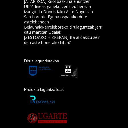
[ATARIKOA] Kirol bazkuna ehuntzen
UK01 lineak gaueko zerbitzu berezia
izango du Donostiako Aste Nagusian
San Lorente Eguna ospatuko dute
astelehenean
Belaunaldi-erreleborako dirulaguntzak jarri
ditu martxan Udalak
[ZESTOAKO HIZKERAN] Ba al dakizu zein
den aste honetako hitza?
Diruz lagundutakoa
Proiektu laguntzaileak