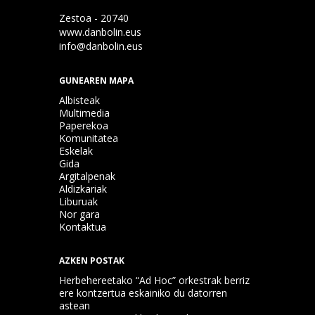
Zestoa - 20740
www.danbolin.eus
info@danbolin.eus
GUNEAREN MAPA
Albisteak
Multimedia
Paperekoa
Komunitatea
Eskelak
Gida
Argitalpenak
Aldizkariak
Liburuak
Nor gara
Kontaktua
AZKEN POSTAK
Herbehereetako “Ad Hoc” orkestrak berriz
ere kontzertua eskainiko du datorren
astean