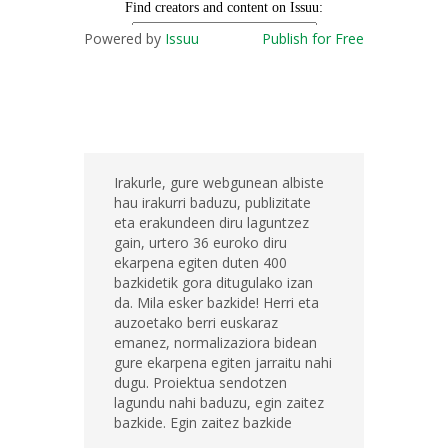
Powered by
Issuu
Publish for Free
Irakurle, gure webgunean albiste
hau irakurri baduzu, publizitate
eta erakundeen diru laguntzez
gain, urtero 36 euroko diru
ekarpena egiten duten 400
bazkidetik gora ditugulako izan
da. Mila esker bazkide! Herri eta
auzoetako berri euskaraz
emanez, normalizaziora bidean
gure ekarpena egiten jarraitu nahi
dugu. Proiektua sendotzen
lagundu nahi baduzu, egin zaitez
bazkide. Egin zaitez bazkide