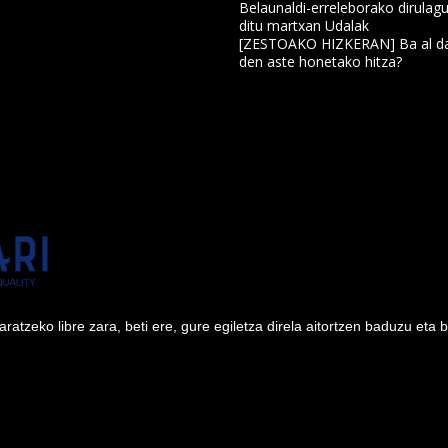
Belaunaldi-erreleborako dirulagu
ditu martxan Udalak
a
[ZESTOAKO HIZKERAN] Ba al da
den aste honetako hitza?
tzeko libre zara, beti ere, gure egiletza direla aitortzen baduzu eta 