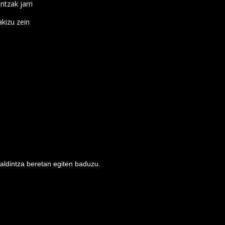
ntzak jarri
kizu zein
baldintza beretan egiten baduzu.