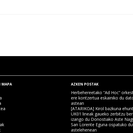
 MAPA
AZKEN POSTAK
Herbehereetako “Ad Hoc” orkest
a
ere kontzertua eskainiko du dat
a
astean
tea
[ATARIKOA] Kirol bazkuna ehun
UK01 lineak gaueko zerbitzu ber
izango du Donostiako Aste Nag
nak
San Lorente Eguna ospatuko du
k
astelehenean