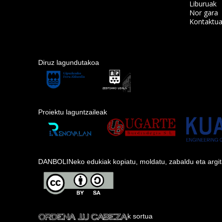
Liburuak
Nor gara
Kontaktu
Diruz lagundutakoa
Proiektu laguntzaileak
DANBOLINeko edukiak kopiatu, moldatu, zabaldu eta argitara
k sortua