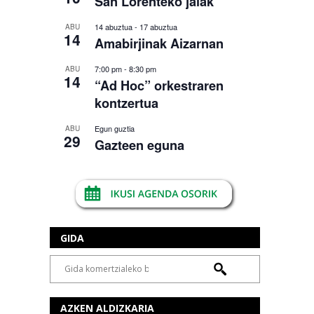
San Lorenteko jaiak
14 abuztua
-
17 abuztua
ABU
14
Amabirjinak Aizarnan
7:00 pm
-
8:30 pm
ABU
14
“Ad Hoc” orkestraren
kontzertua
Egun guztia
ABU
29
Gazteen eguna
GIDA
AZKEN ALDIZKARIA