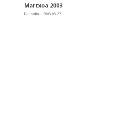
Martxoa 2003
Danbolin— 2003-03-27