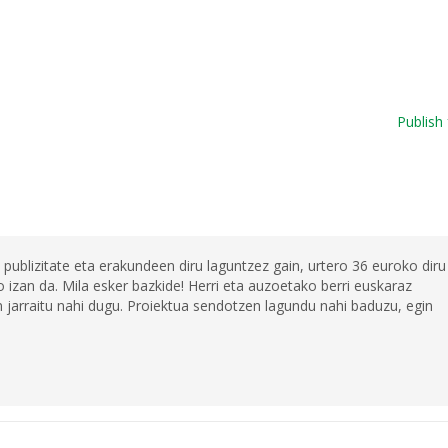
Publish 
 publizitate eta erakundeen diru laguntzez gain, urtero 36 euroko diru
 izan da. Mila esker bazkide! Herri eta auzoetako berri euskaraz
jarraitu nahi dugu. Proiektua sendotzen lagundu nahi baduzu, egin