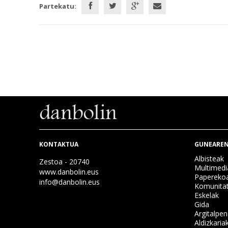
Partekatu:
KONTAKTUA
GUNEAREN
Albisteak
Zestoa - 20740
Multimedi
www.danbolin.eus
Papereko
info@danbolin.eus
Komunita
Eskelak
Gida
Argitalpe
Aldizkaria