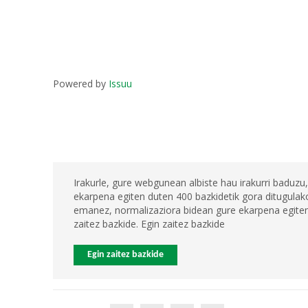
Powered by
Issuu
Irakurle, gure webgunean albiste hau irakurri baduzu,
ekarpena egiten duten 400 bazkidetik gora ditugulako
emanez, normalizaziora bidean gure ekarpena egiten 
zaitez bazkide. Egin zaitez bazkide
Egin zaitez bazkide