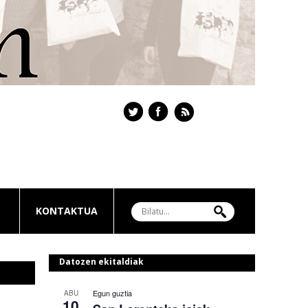
KONTAKTUA
Datozen ekitaldiak
Egun guztia
ABU
10