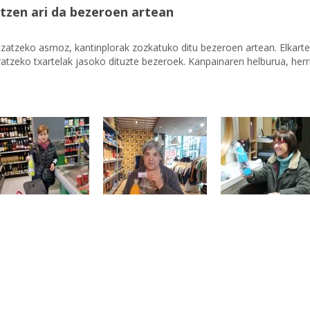
tzen ari da bezeroen artean
ltzatzeko asmoz, kantinplorak zozkatuko ditu bezeroen artean. Elkart
atzeko txartelak jasoko dituzte bezeroek. Kanpainaren helburua, herr