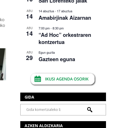
San Lorenteko jaiak
14 abuztua
-
17 abuztua
ABU
14
Amabirjinak Aizarnan
eko
iko
7:00 pm
-
8:30 pm
ABU
14
“Ad Hoc” orkestraren
kontzertua
Egun guztia
ABU
29
Gazteen eguna
GIDA
AZKEN ALDIZKARIA