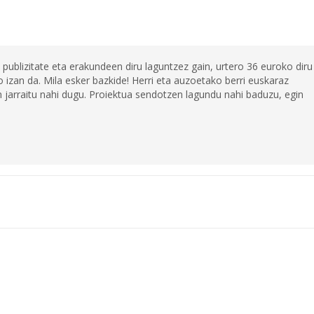
 publizitate eta erakundeen diru laguntzez gain, urtero 36 euroko diru
 izan da. Mila esker bazkide! Herri eta auzoetako berri euskaraz
jarraitu nahi dugu. Proiektua sendotzen lagundu nahi baduzu, egin