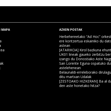
 MAPA
AZKEN POSTAK
Herbehereetako “Ad Hoc” orkest
a
ere kontzertua eskainiko du dat
a
astean
tea
[ATARIKOA] Kirol bazkuna ehun
UK01 lineak gaueko zerbitzu ber
izango du Donostiako Aste Nag
nak
San Lorente Eguna ospatuko du
k
astelehenean
Belaunaldi-erreleborako dirulagu
ditu martxan Udalak
a
[ZESTOAKO HIZKERAN] Ba al da
den aste honetako hitza?