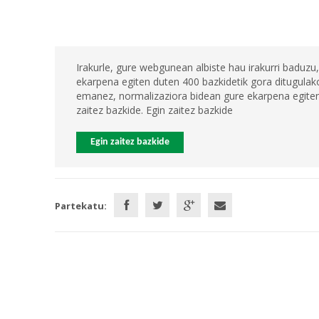
Irakurle, gure webgunean albiste hau irakurri baduzu,
ekarpena egiten duten 400 bazkidetik gora ditugulako
emanez, normalizaziora bidean gure ekarpena egiten 
zaitez bazkide. Egin zaitez bazkide
Egin zaitez bazkide
Partekatu: