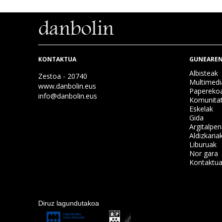
KONTAKTUA
GUNEAREN
Albisteak
Zestoa - 20740
Multimedi
www.danbolin.eus
Papereko
info@danbolin.eus
Komunita
Eskelak
Gida
Argitalpe
Aldizkaria
Liburuak
Nor gara
Kontaktu
Diruz lagundutakoa