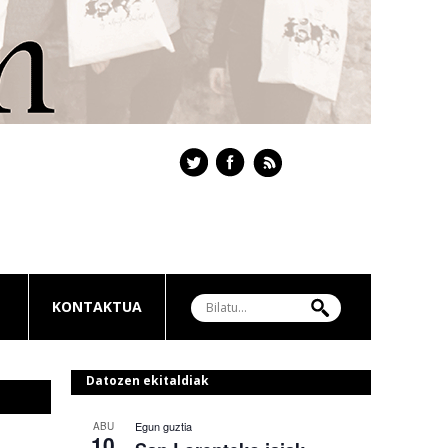
KONTAKTUA
Datozen ekitaldiak
Egun guztia
ABU
10