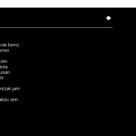
rak berriz
orren
tzen
ezia
usian
te
ntzak jarri
kizu zein