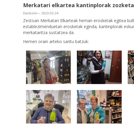
Merkatari elkartea kantinplorak zozketa
Danbolin— 2023-03-24
Zestoan Merkatari Elkarteak herrian erosketak egitea bu
establezimenduetan erosketak eginda, kantinplorak eskur
merkataritza sustatzea da.
Hemen orain arteko saritu batzuk: