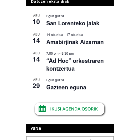
Datozen ekitaldiak
Egun guztia
ABU
10
San Lorenteko jaiak
14 abuztua
-
17 abuztua
ABU
14
Amabirjinak Aizarnan
7:00 pm
-
8:30 pm
ABU
14
“Ad Hoc” orkestraren
kontzertua
Egun guztia
ABU
29
Gazteen eguna
GIDA