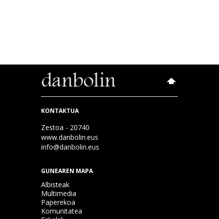
KONTAKTUA
Zestoa - 20740
www.danbolin.eus
info@danbolin.eus
GUNEAREN MAPA
Albisteak
Multimedia
Paperekoa
Komunitatea