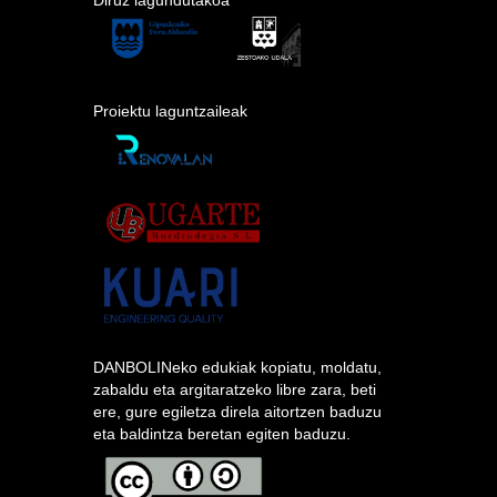
Diruz lagundutakoa
Proiektu laguntzaileak
DANBOLINeko edukiak kopiatu, moldatu,
zabaldu eta argitaratzeko libre zara, beti
ere, gure egiletza direla aitortzen baduzu
eta baldintza beretan egiten baduzu.