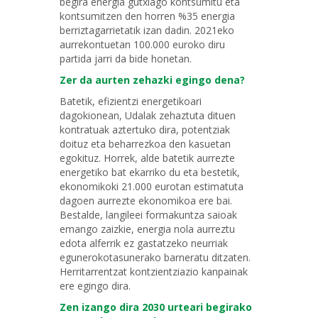
begira energia gutxiago kontsumitu eta
kontsumitzen den horren %35 energia
berriztagarrietatik izan dadin. 2021eko
aurrekontuetan 100.000 euroko diru
partida jarri da bide honetan.
Zer da aurten zehazki egingo dena?
Batetik, efizientzi energetikoari
dagokionean, Udalak zehaztuta dituen
kontratuak aztertuko dira, potentziak
doituz eta beharrezkoa den kasuetan
egokituz. Horrek, alde batetik aurrezte
energetiko bat ekarriko du eta bestetik,
ekonomikoki 21.000 eurotan estimatuta
dagoen aurrezte ekonomikoa ere bai.
Bestalde, langileei formakuntza saioak
emango zaizkie, energia nola aurreztu
edota alferrik ez gastatzeko neurriak
egunerokotasunerako barneratu ditzaten.
Herritarrentzat kontzientziazio kanpainak
ere egingo dira.
Zen izango dira 2030 urteari begirako