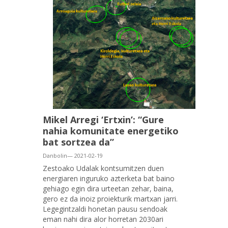
Mikel Arregi ‘Ertxin’: “Gure
nahia komunitate energetiko
bat sortzea da”
Danbolin— 2021-02-19
Zestoako Udalak kontsumitzen duen
energiaren inguruko azterketa bat baino
gehiago egin dira urteetan zehar, baina,
gero ez da inoiz proiekturik martxan jarri.
Legegintzaldi honetan pausu sendoak
eman nahi dira alor horretan 2030ari