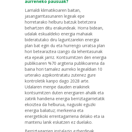
aurreneko pausuak?
Larrialdi klimatikoaren baitan,
jasangarritasunaren legeak epe
horretarako helburu batzuk betetzera
behartzen ditu erakundeak. Horra bidean,
udalak eskualdeko energia mahaiak
bideratutako diru laguntzarekin energia
plan bat egin du eta hurrengo urratsa plan
hori betearaztea izango da lehentasunak
eta epeak jarriz. Kontsumitzen den energia
publikoaren %70 argiteria publikoarena da
baina hori tamalez aurreko legealdian 10
urterako azpikontratatu zutenez gure
kontroletik kanpo dago 2028 arte.
Udalaren menpe dauden eraikinek
kontsumitzen duten energiaren ahalik eta
zatirik handiena energia berriztagarrietatik
ekoiztea da helburua, nagusiki eguzki
energia baliatuz; merkeena eta
energetikoki errentagarriena delako eta ia
mantenu lanik eskatzen ez duelako.
Berriztagarrien instalazio ezberdinak