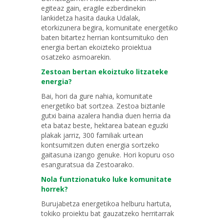
egiteaz gain, eragile ezberdinekin
lankidetza hasita dauka Udalak,
etorkizunera begira, komunitate energetiko
baten bitartez herrian kontsumituko den
energia bertan ekoizteko proiektua
osatzeko asmoarekin.
Zestoan bertan ekoiztuko litzateke
energia?
Bai, hori da gure nahia, komunitate
energetiko bat sortzea. Zestoa biztanle
gutxi baina azalera handia duen herria da
eta bataz beste, hektarea batean eguzki
plakak jarriz, 300 familiak urtean
kontsumitzen duten energia sortzeko
gaitasuna izango genuke. Hori kopuru oso
esanguratsua da Zestoarako.
Nola funtzionatuko luke komunitate
horrek?
Burujabetza energetikoa helburu hartuta,
tokiko proiektu bat gauzatzeko herritarrak