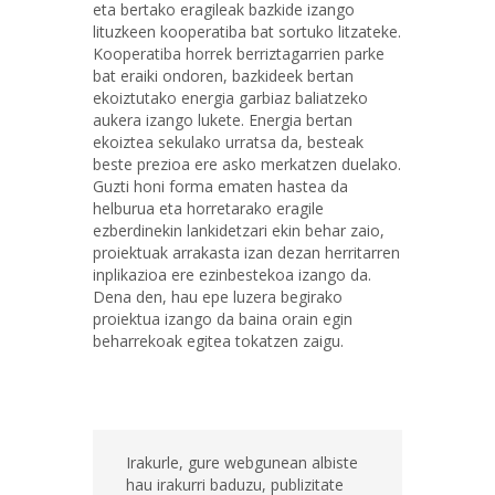
eta bertako eragileak bazkide izango
lituzkeen kooperatiba bat sortuko litzateke.
Kooperatiba horrek berriztagarrien parke
bat eraiki ondoren, bazkideek bertan
ekoiztutako energia garbiaz baliatzeko
aukera izango lukete. Energia bertan
ekoiztea sekulako urratsa da, besteak
beste prezioa ere asko merkatzen duelako.
Guzti honi forma ematen hastea da
helburua eta horretarako eragile
ezberdinekin lankidetzari ekin behar zaio,
proiektuak arrakasta izan dezan herritarren
inplikazioa ere ezinbestekoa izango da.
Dena den, hau epe luzera begirako
proiektua izango da baina orain egin
beharrekoak egitea tokatzen zaigu.
Irakurle, gure webgunean albiste
hau irakurri baduzu, publizitate