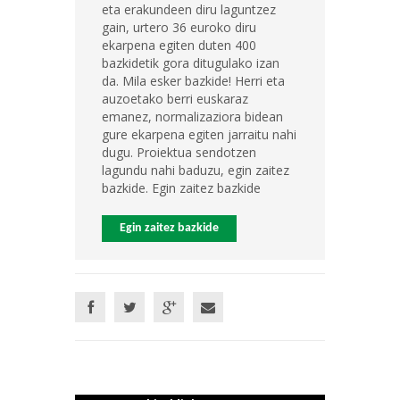
eta erakundeen diru laguntzez
gain, urtero 36 euroko diru
ekarpena egiten duten 400
bazkidetik gora ditugulako izan
da. Mila esker bazkide! Herri eta
auzoetako berri euskaraz
emanez, normalizaziora bidean
gure ekarpena egiten jarraitu nahi
dugu. Proiektua sendotzen
lagundu nahi baduzu, egin zaitez
bazkide. Egin zaitez bazkide
Egin zaitez bazkide