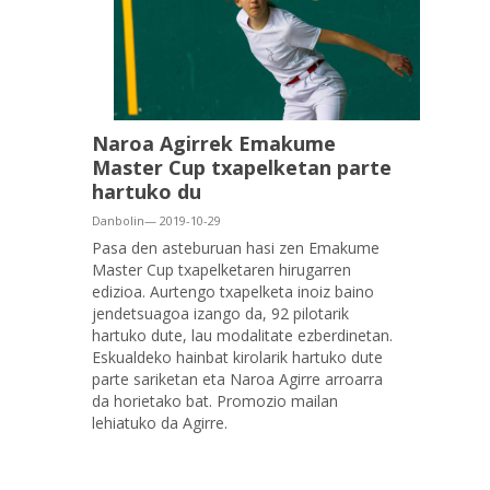
Naroa Agirrek Emakume
Master Cup txapelketan parte
hartuko du
Danbolin— 2019-10-29
Pasa den asteburuan hasi zen Emakume
Master Cup txapelketaren hirugarren
edizioa. Aurtengo txapelketa inoiz baino
jendetsuagoa izango da, 92 pilotarik
hartuko dute, lau modalitate ezberdinetan.
Eskualdeko hainbat kirolarik hartuko dute
parte sariketan eta Naroa Agirre arroarra
da horietako bat. Promozio mailan
lehiatuko da Agirre.