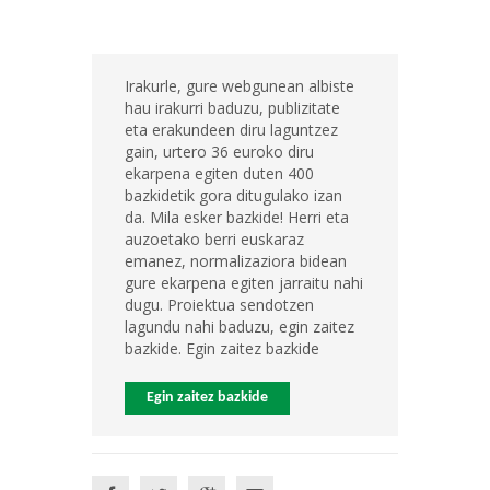
Irakurle, gure webgunean albiste
hau irakurri baduzu, publizitate
eta erakundeen diru laguntzez
gain, urtero 36 euroko diru
ekarpena egiten duten 400
bazkidetik gora ditugulako izan
da. Mila esker bazkide! Herri eta
auzoetako berri euskaraz
emanez, normalizaziora bidean
gure ekarpena egiten jarraitu nahi
dugu. Proiektua sendotzen
lagundu nahi baduzu, egin zaitez
bazkide. Egin zaitez bazkide
Egin zaitez bazkide