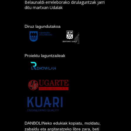
Belaunaldi-erreleborako dirulaguntzak jarri
ditu martxan Udalak
Diruz lagundutakoa
Proiektu laguntzaileak
DANBOLINeko edukiak kopiatu, moldatu,
zabaldu eta argitaratzeko libre zara, beti