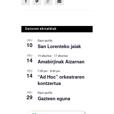
Datozen ekitaldiak
Egun guztia
ABU
10
San Lorenteko jaiak
14 abuztua
-
17 abuztua
ABU
14
Amabirjinak Aizarnan
7:00 pm
-
8:30 pm
ABU
14
“Ad Hoc” orkestraren
kontzertua
Egun guztia
ABU
29
Gazteen eguna