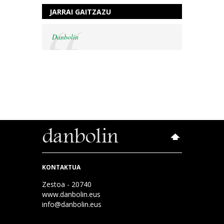
JARRAI GAITZAZU
Danbolin
KONTAKTUA
Zestoa - 20740
www.danbolin.eus
info@danbolin.eus