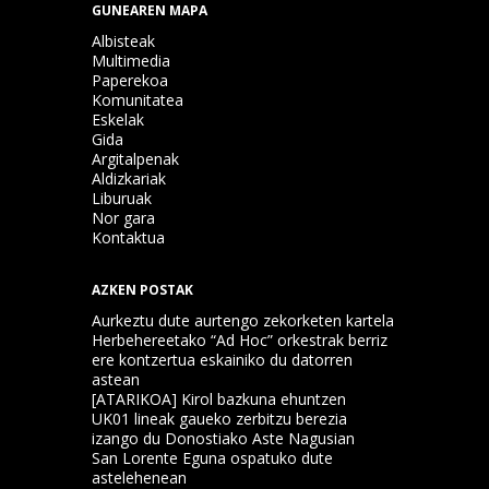
GUNEAREN MAPA
Albisteak
Multimedia
Paperekoa
Komunitatea
Eskelak
Gida
Argitalpenak
Aldizkariak
Liburuak
Nor gara
Kontaktua
AZKEN POSTAK
Aurkeztu dute aurtengo zekorketen kartela
Herbehereetako “Ad Hoc” orkestrak berriz
ere kontzertua eskainiko du datorren
astean
[ATARIKOA] Kirol bazkuna ehuntzen
UK01 lineak gaueko zerbitzu berezia
izango du Donostiako Aste Nagusian
San Lorente Eguna ospatuko dute
astelehenean