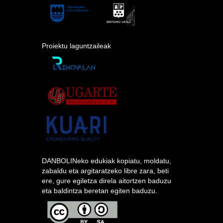
Proiektu laguntzaileak
DANBOLINeko edukiak kopiatu, moldatu,
zabaldu eta argitaratzeko libre zara, beti
ere, gure egiletza direla aitortzen baduzu
eta baldintza beretan egiten baduzu.