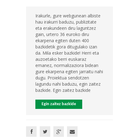
Irakurle, gure webgunean albiste
hau irakurri baduzu, publizitate
eta erakundeen diru laguntzez
gain, urtero 36 euroko diru
ekarpena egiten duten 400
bazkidetik gora ditugulako izan
da. Mila esker bazkide! Herri eta
auzoetako berri euskaraz
emanez, normalizaziora bidean
gure ekarpena egiten jarraitu nahi
dugu. Proiektua sendotzen
lagundu nahi baduzu, egin zaitez
bazkide. Egin zaitez bazkide
Egin zaitez bazkide