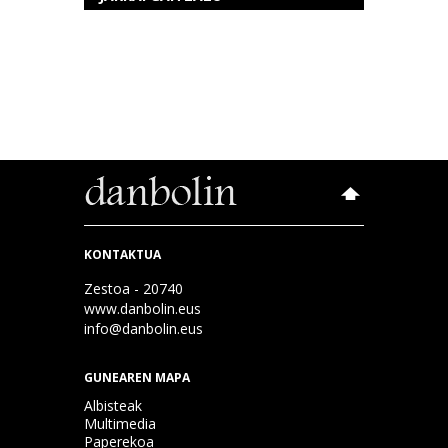
KONTAKTUA
Zestoa - 20740
www.danbolin.eus
info@danbolin.eus
GUNEAREN MAPA
Albisteak
Multimedia
Paperekoa