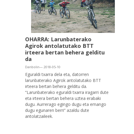
OHARRA: Larunbaterako
Agirok antolatutako BTT
irteera bertan behera gelditu
da
Danbolin— 2018-05-10
Eguraldi txarra dela eta, datorren
larunbaterako Agirok antolatutako BTT
irteera bertan behera gelditu da.
“Larunbaterako eguraldi txarra iragarri dute
eta irteera bertan behera uztea erabaki
dugu. Aurrerago egingo dugu eta emango
dugu egunaren berri” azaldu dute
antolatzaileek.