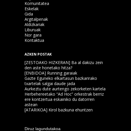
Komunitatea
Eskelak
Gida
Argitalpenak
Aldizkariak
Liburuak
Nor gara
Kontaktua
AZKEN POSTAK
[ZESTOAKO HIZKERAN] Ba al dakizu zein
den aste honetako hitza?
[ENBIDOA] Running garaiak
Gazte Eguneko elkartasun bazkarirako
txartelak salgai daude jada
Aurkeztu dute aurtengo zekorketen kartela
Herbehereetako “Ad Hoc” orkestrak berriz
ere kontzertua eskainiko du datorren
astean
[ATARIKOA] Kirol bazkuna ehuntzen
Diruz lagundutakoa