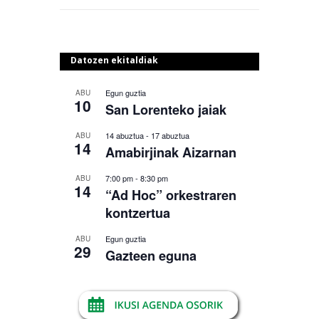
Datozen ekitaldiak
Egun guztia
ABU
10
San Lorenteko jaiak
14 abuztua
-
17 abuztua
ABU
14
Amabirjinak Aizarnan
7:00 pm
-
8:30 pm
ABU
14
“Ad Hoc” orkestraren
kontzertua
Egun guztia
ABU
29
Gazteen eguna