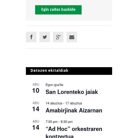
Egin zaitez bazkide
Datozen ekitaldiak
Egun guztia
ABU
10
San Lorenteko jaiak
14 abuztua
-
17 abuztua
ABU
14
Amabirjinak Aizarnan
7:00 pm
-
8:30 pm
ABU
14
“Ad Hoc” orkestraren
kontzertua