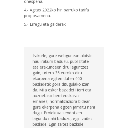
onespena.
4.- Agitax 2022ko hiri barruko tarifa
proposamena.
5.- Erregu eta galderak.
Irakurle, gure webgunean albiste
hau irakurri baduzu, publizitate
eta erakundeen diru laguntzez
gain, urtero 36 euroko diru
ekarpena egiten duten 400
bazkidetik gora ditugulako izan
da. Mila esker bazkide! Herri eta
auzoetako berri euskaraz
emanez, normalizaziora bidean
gure ekarpena egiten jarraitu nahi
dugu. Proiektua sendotzen
lagundu nahi baduzu, egin zaitez
bazkide. Egin zaitez bazkide