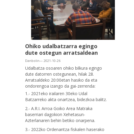
Ohiko udalbatzarra egingo
dute ostegun arratsaldean
Danbolin— 2021-10-26
Udalbatza osoaren ohiko bilkura egingo
dute datorren ostegunean, hilak 28.
Arratsaldeko 20:00etan hasiko da eta
ondorengoa izango da gai-zerrenda:
1.- 2021eko irailaren 30eko Udal
Batzarreko akta onartzea, bidezkoa balitz.
2.- A.R.I. Arroa Goiko Area Matraka
baserriari dagokion Xehetasun-
Azterlanaren behin betiko onarpena.
3.- 2022ko Ordenantza fiskalen haserako