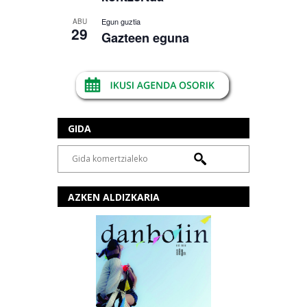
Egun guztia
ABU
29
Gazteen eguna
GIDA
AZKEN ALDIZKARIA