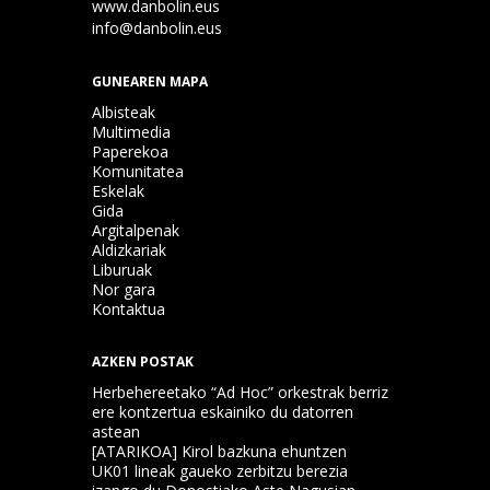
www.danbolin.eus
info@danbolin.eus
GUNEAREN MAPA
Albisteak
Multimedia
Paperekoa
Komunitatea
Eskelak
Gida
Argitalpenak
Aldizkariak
Liburuak
Nor gara
Kontaktua
AZKEN POSTAK
Herbehereetako “Ad Hoc” orkestrak berriz
ere kontzertua eskainiko du datorren
astean
[ATARIKOA] Kirol bazkuna ehuntzen
UK01 lineak gaueko zerbitzu berezia