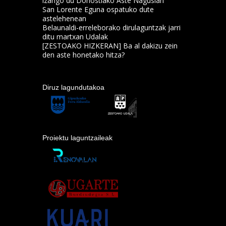
izango du Donostiako Aste Nagusian
San Lorente Eguna ospatuko dute
astelehenean
Belaunaldi-erreleborako dirulaguntzak jarri
ditu martxan Udalak
[ZESTOAKO HIZKERAN] Ba al dakizu zein
den aste honetako hitza?
Diruz lagundutakoa
Proiektu laguntzaileak