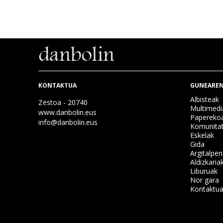
KONTAKTUA
GUNEAREN
Albisteak
Zestoa - 20740
Multimedi
www.danbolin.eus
Papereko
info@danbolin.eus
Komunita
Eskelak
Gida
Argitalpe
Aldizkaria
Liburuak
Nor gara
Kontaktu