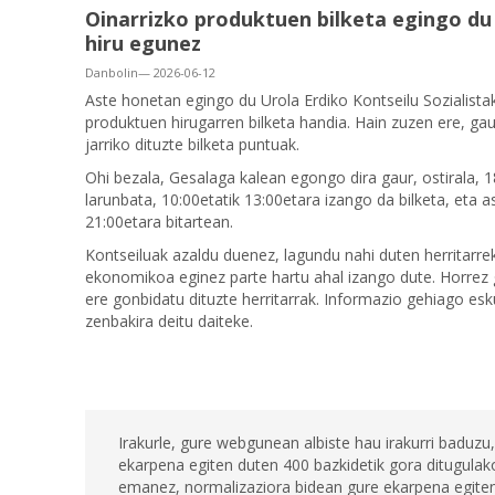
Oinarrizko produktuen bilketa egingo du 
hiru egunez
Danbolin— 2026-06-12
Aste honetan egingo du Urola Erdiko Kontseilu Sozialista
produktuen hirugarren bilketa handia. Hain zuzen ere, gau
jarriko dituzte bilketa puntuak.
Ohi bezala, Gesalaga kalean egongo dira gaur, ostirala, 18
larunbata, 10:00etatik 13:00etara izango da bilketa, eta a
21:00etara bitartean.
Kontseiluak azaldu duenez, lagundu nahi duten herritarr
ekonomikoa eginez parte hartu ahal izango dute. Horrez g
ere gonbidatu dituzte herritarrak. Informazio gehiago es
zenbakira deitu daiteke.
Irakurle, gure webgunean albiste hau irakurri baduzu,
ekarpena egiten duten 400 bazkidetik gora ditugulako
emanez, normalizaziora bidean gure ekarpena egiten 