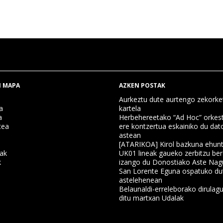
 MAPA
AZKEN POSTAK
Aurkeztu dute aurtengo zekorke
a
kartela
a
Herbehereetako “Ad Hoc” orkest
tea
ere kontzertua eskainiko du dat
astean
[ATARIKOA] Kirol bazkuna ehun
nak
UK01 lineak gaueko zerbitzu ber
k
izango du Donostiako Aste Nag
San Lorente Eguna ospatuko du
astelehenean
a
Belaunaldi-erreleborako dirulagu
ditu martxan Udalak