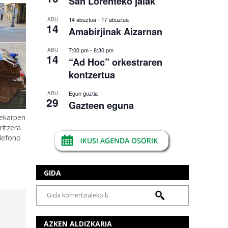
San Lorenteko jaiak
14 abuztua
-
17 abuztua
ABU
14
Amabirjinak Aizarnan
7:00 pm
-
8:30 pm
ABU
14
“Ad Hoc” orkestraren
kontzertua
Egun guztia
ABU
29
Gazteen eguna
 ekarpen
ritzera
elefono
GIDA
AZKEN ALDIZKARIA