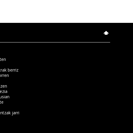
ten
rak berriz
orren
tzen
ezia
usian
te
ntzak jarri