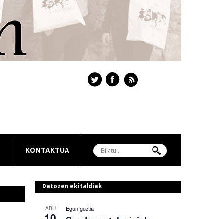
KONTAKTUA
Datozen ekitaldiak
Egun guztia
ABU
10