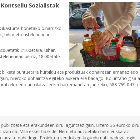
Kontseilu Sozialistak
k ikasturte honetako oinarrizko
r, bihar eta astelehenean
:00etatik 21:00etara. Bihar,
stelehenean berriz, 18:00etatik
ek bilketa puntuetara hurbildu eta produktuak dohaintzan emanez edo
ain, hileroko dohaintza egiteko aukera ere badago. Boluntario gisa a
kuratzeko edo antolatzaileekin harremanetan jartzeko, 688 769 047 t
 publizitate eta erakundeen diru laguntzez gain, urtero 36 euroko diru
 izan da. Mila esker bazkide! Herri eta auzoetako berri euskaraz
jarraitu nahi dugu. Proiektua sendotzen lagundu nahi baduzu, egin