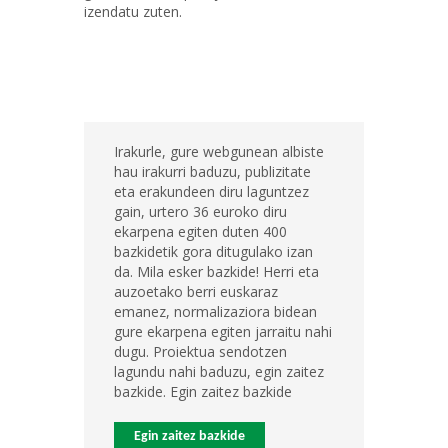
izendatu zuten.
Irakurle, gure webgunean albiste
hau irakurri baduzu, publizitate
eta erakundeen diru laguntzez
gain, urtero 36 euroko diru
ekarpena egiten duten 400
bazkidetik gora ditugulako izan
da. Mila esker bazkide! Herri eta
auzoetako berri euskaraz
emanez, normalizaziora bidean
gure ekarpena egiten jarraitu nahi
dugu. Proiektua sendotzen
lagundu nahi baduzu, egin zaitez
bazkide. Egin zaitez bazkide
Egin zaitez bazkide