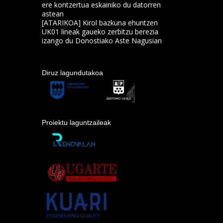
ere kontzertua eskainiko du datorren
astean
[ATARIKOA] Kirol bazkuna ehuntzen
UK01 lineak gaueko zerbitzu berezia
izango du Donostiako Aste Nagusian
Diruz lagundutakoa
Proiektu laguntzaileak