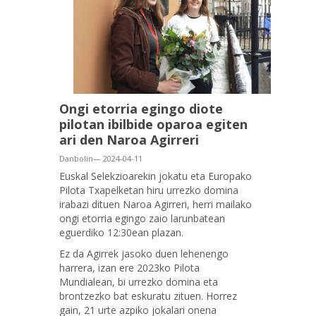
Ongi etorria egingo diote
pilotan ibilbide oparoa egiten
ari den Naroa Agirreri
Danbolin— 2024-04-11
Euskal Selekzioarekin jokatu eta Europako
Pilota Txapelketan hiru urrezko domina
irabazi dituen Naroa Agirreri, herri mailako
ongi etorria egingo zaio larunbatean
eguerdiko 12:30ean plazan.
Ez da Agirrek jasoko duen lehenengo
harrera, izan ere 2023ko Pilota
Mundialean, bi urrezko domina eta
brontzezko bat eskuratu zituen. Horrez
gain, 21 urte azpiko jokalari onena