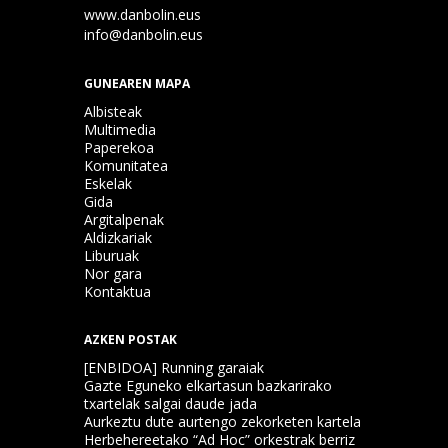
www.danbolin.eus
info@danbolin.eus
GUNEAREN MAPA
Albisteak
Multimedia
Paperekoa
Komunitatea
Eskelak
Gida
Argitalpenak
Aldizkariak
Liburuak
Nor gara
Kontaktua
AZKEN POSTAK
[ENBIDOA] Running garaiak
Gazte Eguneko elkartasun bazkarirako
txartelak salgai daude jada
Aurkeztu dute aurtengo zekorketen kartela
Herbehereetako “Ad Hoc” orkestrak berriz