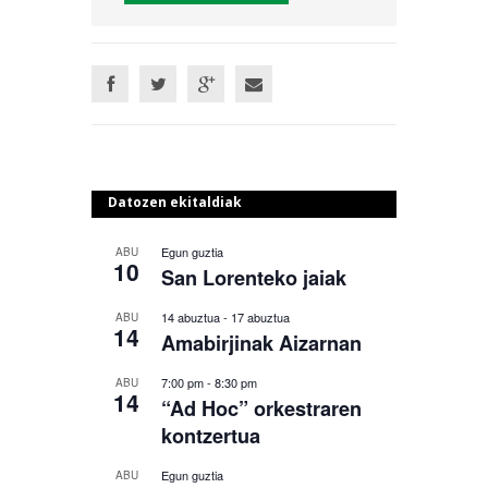
Datozen ekitaldiak
Egun guztia
ABU
10
San Lorenteko jaiak
14 abuztua
-
17 abuztua
ABU
14
Amabirjinak Aizarnan
7:00 pm
-
8:30 pm
ABU
14
“Ad Hoc” orkestraren
kontzertua
Egun guztia
ABU