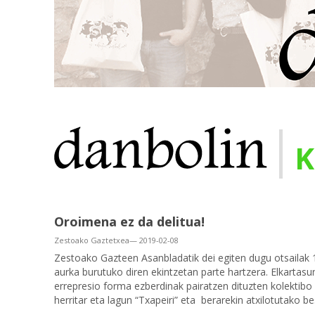
|
K
Oroimena ez da delitua!
Zestoako Gaztetxea— 2019-02-08
Zestoako Gazteen Asanbladatik dei egiten dugu otsailak 
aurka burutuko diren ekintzetan parte hartzera. Elkartasu
errepresio forma ezberdinak pairatzen dituzten kolektibo
herritar eta lagun “Txapeiri” eta berarekin atxilotutako be