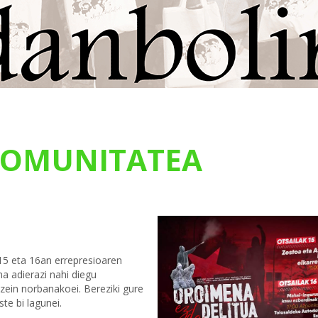
OMUNITATEA
15 eta 16an errepresioaren
na adierazi nahi diegu
 zein norbanakoei. Bereziki gure
ste bi lagunei.