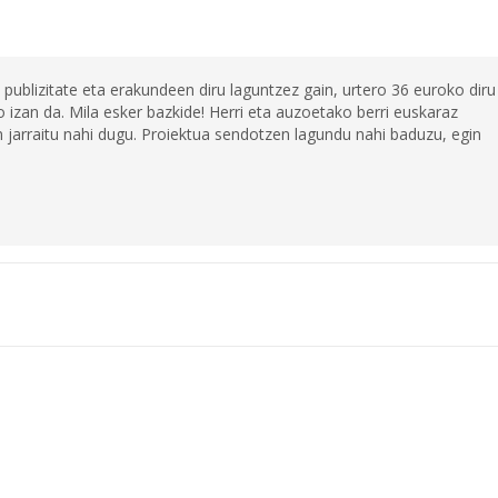
 publizitate eta erakundeen diru laguntzez gain, urtero 36 euroko diru
 izan da. Mila esker bazkide! Herri eta auzoetako berri euskaraz
jarraitu nahi dugu. Proiektua sendotzen lagundu nahi baduzu, egin