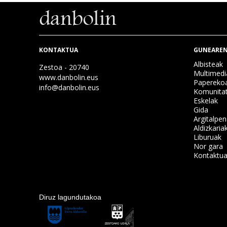
KONTAKTUA
GUNEAREN
Albisteak
Zestoa - 20740
Multimedi
www.danbolin.eus
Papereko
info@danbolin.eus
Komunita
Eskelak
Gida
Argitalpe
Aldizkaria
Liburuak
Nor gara
Kontaktu
Diruz lagundutakoa