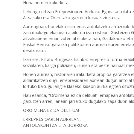
Hona hemen irakurketa:
Lehengo urtean Errepresioaren Aurkako Eguna antolatu z
Altsasuko eta Oreretako gazteen kasuak zirela eta.
Aurtengoan, honelako ekimenak antolatzeko arrazoiak deu
zain daukagu ekainean atxilotua izan ostean. Gasteizen G
aitzakiapean eman zuten atxiloketa hau, Galdakaoko eta Et
Euskal Herriko gatazka politikoaren aurrean euren errelat
desitxuratuz.
Izan ere, Estatu Burgesak hainbat errepresio forma erabi
sozialaren, karga polizialen, isunen eta beste hainbat m
Honen aurrean, historiaren irakurketa propioa garatzea e
aldarrikatzen dugu errepresioaren aurrean dugun antolatz
lortuko baitugu langile klaseko kideon aurka egiten dituzt
Hau esanda, “Oroimena ez da delitua!” lemapean antolatu
gaituzten arren, lanean jarraituko dugulako zapalduon al
OROIMENA EZ DA DELITUA!
ERREPRESIOAREN AURREAN,
ANTOLAKUNTZA ETA BORROKA!