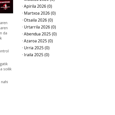
· Apirila 2026 (0)
· Martxoa 2026 (0)
· Otsaila 2026 (0)
iaren
· Urtarrila 2026 (0)
earen
en da
· Abendua 2025 (0)
ak
· Azaroa 2025 (0)
· Urria 2025 (0)
ontrol
· Iraila 2025 (0)
gatik
 soilik
 nahi