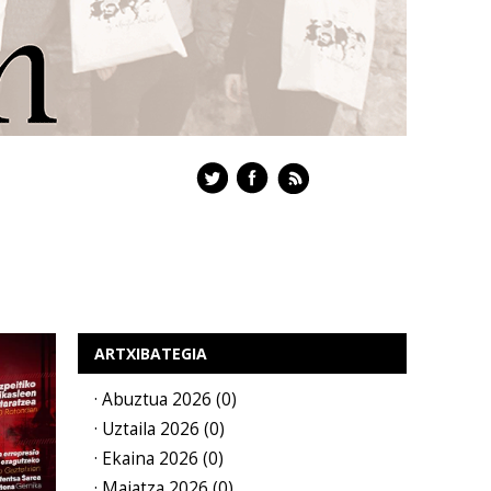
ARTXIBATEGIA
· Abuztua 2026 (0)
· Uztaila 2026 (0)
· Ekaina 2026 (0)
· Maiatza 2026 (0)