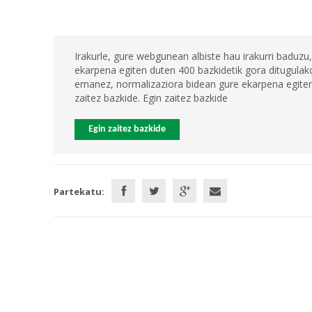
Irakurle, gure webgunean albiste hau irakurri baduzu,
ekarpena egiten duten 400 bazkidetik gora ditugulako
emanez, normalizaziora bidean gure ekarpena egiten 
zaitez bazkide. Egin zaitez bazkide
Egin zaitez bazkide
Partekatu: