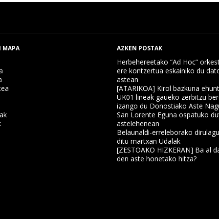
 MAPA
AZKEN POSTAK
Herbehereetako “Ad Hoc” orkest
a
ere kontzertua eskainiko du dat
a
astean
tea
[ATARIKOA] Kirol bazkuna ehun
UK01 lineak gaueko zerbitzu ber
izango du Donostiako Aste Nag
nak
San Lorente Eguna ospatuko du
k
astelehenean
Belaunaldi-erreleborako dirulagu
ditu martxan Udalak
a
[ZESTOAKO HIZKERAN] Ba al da
den aste honetako hitza?