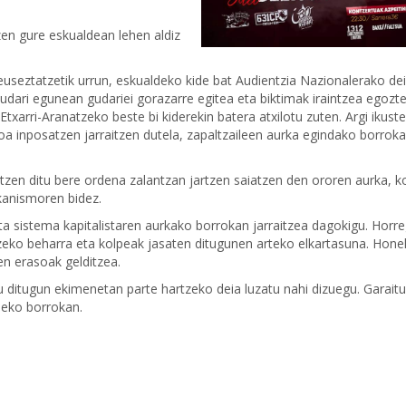
en gure eskualdean lehen aldiz
seztatzetik urrun, eskualdeko kide bat Audientzia Nazionalerako de
udari egunean gudariei gorazarre egitea eta biktimak iraintzea egozt
xarri-Aranatzeko beste bi kiderekin batera atxilotu zuten. Argi ikust
oa inposatzen jarraitzen dutela, zapaltzaileen aurka egindako borrok
ltzen ditu bere ordena zalantzan jartzen saiatzen den ororen aurka, k
ekanismoren bidez.
ta sistema kapitalistaren aurkako borrokan jarraitzea dagokigu. Horre
eko beharra eta kolpeak jasaten ditugunen arteko elkartasuna. Honela
en erasoak gelditzea.
 ditugun ekimenetan parte hartzeko deia luzatu nahi dizuegu. Garaitu
deko borrokan.