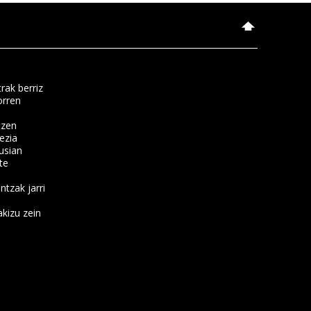
rak berriz
orren
tzen
ezia
usian
te
ntzak jarri
kizu zein