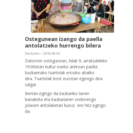
Ostegunean izango da paella
antolatzeko hurrengo bilera
Danbolin— 2018-08-04
Datorren ostegunean, hilak 9, arratsaldeko
19:00etan kultur exeko aretoan paella
bazkarirako txartelak erosiko ahalko
dira. Txartelak bost eurotan egongo dira
salgai.
Bertan egingo da bazkariko lanen
banaketa eta bazkariaren ondorengo
jolasen antolaketari buruz ere hitz egingo
da.