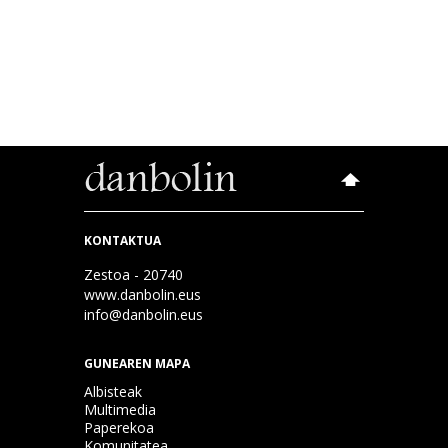
KONTAKTUA
Zestoa - 20740
www.danbolin.eus
info@danbolin.eus
GUNEAREN MAPA
Albisteak
Multimedia
Paperekoa
Komunitatea