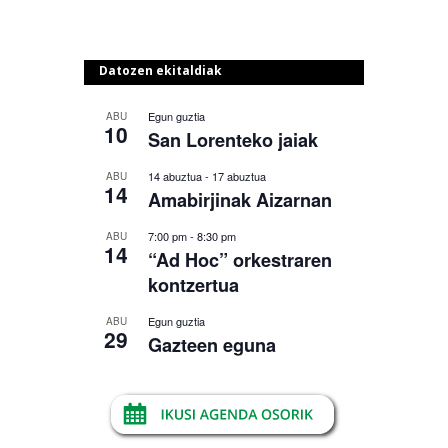
Datozen ekitaldiak
Egun guztia
ABU
10
San Lorenteko jaiak
14 abuztua
-
17 abuztua
ABU
14
Amabirjinak Aizarnan
7:00 pm
-
8:30 pm
ABU
14
“Ad Hoc” orkestraren
kontzertua
Egun guztia
ABU
29
Gazteen eguna