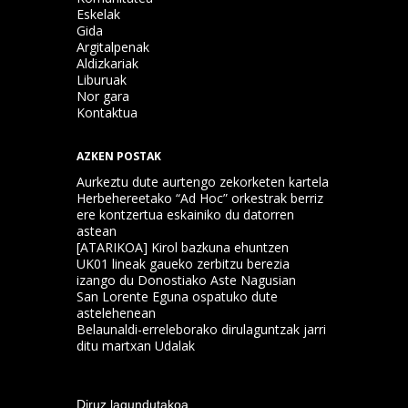
Eskelak
Gida
Argitalpenak
Aldizkariak
Liburuak
Nor gara
Kontaktua
AZKEN POSTAK
Aurkeztu dute aurtengo zekorketen kartela
Herbehereetako “Ad Hoc” orkestrak berriz
ere kontzertua eskainiko du datorren
astean
[ATARIKOA] Kirol bazkuna ehuntzen
UK01 lineak gaueko zerbitzu berezia
izango du Donostiako Aste Nagusian
San Lorente Eguna ospatuko dute
astelehenean
Belaunaldi-erreleborako dirulaguntzak jarri
ditu martxan Udalak
Diruz lagundutakoa