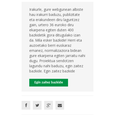
Irakurle, gure webgunean albiste
hau irakurri baduzu, publizitate
eta erakundeen diru laguntzez
gain, urtero 36 euroko diru
ekarpena egiten duten 400
bazkidetik gora ditugulako izan
da. Mila esker bazkide! Herri eta
auzoetako berri euskaraz
emanez, normalizaziora bidean
gure ekarpena egiten jarraitu nahi
dugu. Proiektua sendotzen
lagundu nahi baduzu, egin zaitez
bazkide. Egin zaitez bazkide
Egin zaitez bazkide