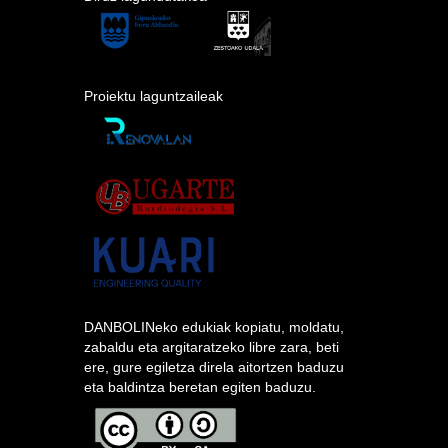
Proiektu laguntzaileak
DANBOLINeko edukiak kopiatu, moldatu,
zabaldu eta argitaratzeko libre zara, beti
ere, gure egiletza direla aitortzen baduzu
eta baldintza beretan egiten baduzu.