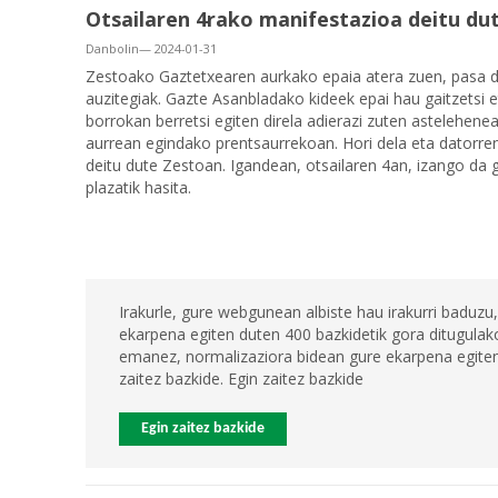
Otsailaren 4rako manifestazioa deitu du
Danbolin— 2024-01-31
Zestoako Gaztetxearen aurkako epaia atera zuen, pasa de
auzitegiak. Gazte Asanbladako kideek epai hau gaitzetsi 
borrokan berretsi egiten direla adierazi zuten astelehen
aurrean egindako prentsaurrekoan. Hori dela eta
datorren
deitu dute Zestoan. Igandean, otsailaren 4an, izango da 
plazatik hasita.
Irakurle, gure webgunean albiste hau irakurri baduzu,
ekarpena egiten duten 400 bazkidetik gora ditugulako
emanez, normalizaziora bidean gure ekarpena egiten 
zaitez bazkide. Egin zaitez bazkide
Egin zaitez bazkide