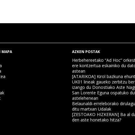
 MAPA
AZKEN POSTAK
Herbehereetako “Ad Hoc” orkest
a
ere kontzertua eskainiko du dat
a
astean
tea
[ATARIKOA] Kirol bazkuna ehun
UK01 lineak gaueko zerbitzu ber
izango du Donostiako Aste Nag
nak
San Lorente Eguna ospatuko du
k
astelehenean
Belaunaldi-erreleborako dirulagu
ditu martxan Udalak
a
[ZESTOAKO HIZKERAN] Ba al da
den aste honetako hitza?