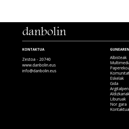
KONTAKTUA
GUNEAREN
Albisteak
Zestoa - 20740
Multimedi
www.danbolin.eus
Papereko
info@danbolin.eus
Komunita
Eskelak
Gida
Argitalpe
Aldizkaria
Liburuak
Nor gara
Kontaktu