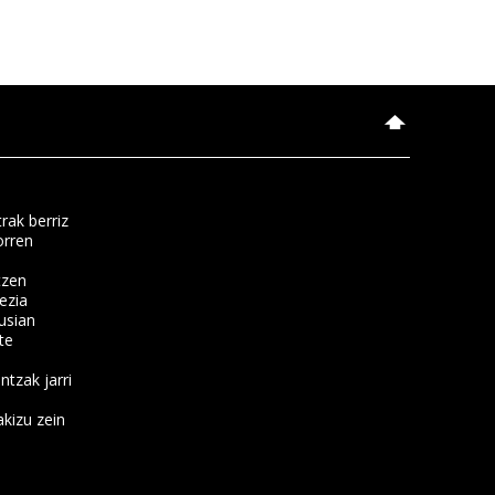
rak berriz
orren
tzen
ezia
usian
te
ntzak jarri
kizu zein