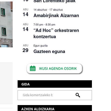
San Lorenteko jaiak
14 abuztua
-
17 abuztua
ABU
14
Amabirjinak Aizarnan
7:00 pm
-
8:30 pm
ABU
14
“Ad Hoc” orkestraren
kontzertua
Egun guztia
ABU
29
Gazteen eguna
GIDA
AZKEN ALDIZKARIA