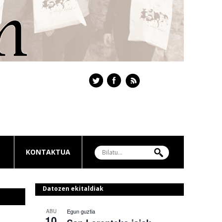
KONTAKTUA
Datozen ekitaldiak
Egun guztia
ABU
10