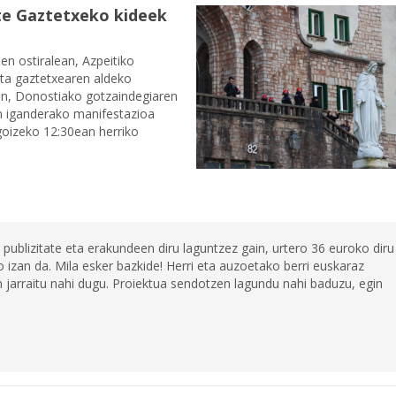
te Gaztetxeko kideek
n ostiralean, Azpeitiko
eta gaztetxearen aldeko
ean, Donostiako gotzaindegiaren
 iganderako manifestazioa
goizeko 12:30ean herriko
 publizitate eta erakundeen diru laguntzez gain, urtero 36 euroko diru
 izan da. Mila esker bazkide! Herri eta auzoetako berri euskaraz
jarraitu nahi dugu. Proiektua sendotzen lagundu nahi baduzu, egin