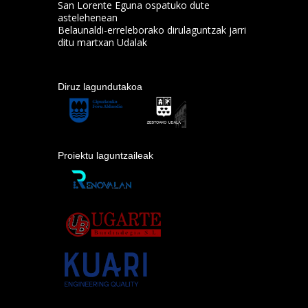
San Lorente Eguna ospatuko dute
astelehenean
Belaunaldi-erreleborako dirulaguntzak jarri
ditu martxan Udalak
Diruz lagundutakoa
Proiektu laguntzaileak