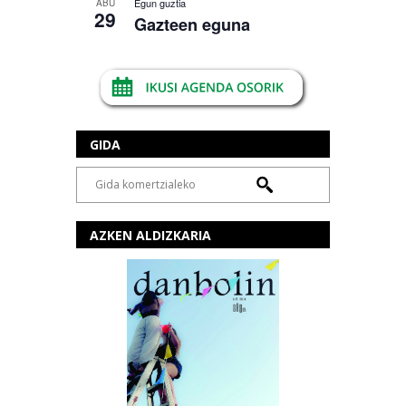
Egun guztia
ABU
29
Gazteen eguna
GIDA
AZKEN ALDIZKARIA