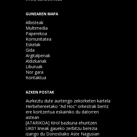
GUNEAREN MAPA
Albisteak
Multimedia
Paperekoa
Komunitatea
Eskelak
Gida
Argitalpenak
Aldizkariak
Liburuak
Nor gara
Kontaktua
AZKEN POSTAK
Aurkeztu dute aurtengo zekorketen kartela
Herbehereetako “Ad Hoc” orkestrak berriz
ere kontzertua eskainiko du datorren
astean
[ATARIKOA] Kirol bazkuna ehuntzen
UK01 lineak gaueko zerbitzu berezia
izango du Donostiako Aste Nagusian