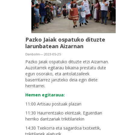
Pazko Jaiak ospatuko dituzte
larunbatean Aizarnan
Danbolin— 2023-05-25
Pazko Jaiak ospatuko dituzte etzi Aizarnan.
Auzotarrek egitarau bikaina prestatu dute
egun osorako, eta antolatzaileek
baserritarrez janzteko deia egin diete
herritarrei.
Hemen egitaraua:
11:00 Artisau postuak plazan
11:30 Haurrentzako ekintzak. Eguerdian
herriko dantzariak trikitilariekin
14:30 Txekorra eta sagardoa txotxetik,
trikitilariek alaiturik