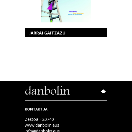
JARRAI GAITZAZU
KONTAKTUA
Zestoa - 20740
www.danbolin.eus
info@danbolin.eus