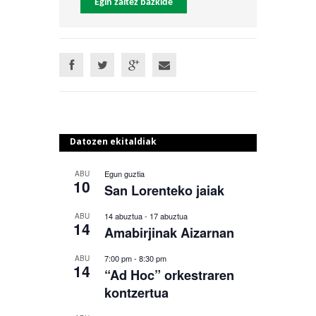
Egin zaitez bazkide
Datozen ekitaldiak
Egun guztia
ABU
10
San Lorenteko jaiak
14 abuztua
-
17 abuztua
ABU
14
Amabirjinak Aizarnan
7:00 pm
-
8:30 pm
ABU
14
“Ad Hoc” orkestraren
kontzertua