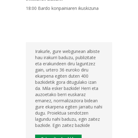
18:00 Bardo konpainiaren ikuskizuna
Irakurle, gure webgunean albiste
hau irakurri baduzu, publizitate
eta erakundeen diru laguntzez
gain, urtero 36 euroko diru
ekarpena egiten duten 400
bazkidetik gora ditugulako izan
da. Mila esker bazkide! Herri eta
auzoetako berri euskaraz
emanez, normalizaziora bidean
gure ekarpena egiten jarraitu nahi
dugu. Proiektua sendotzen
lagundu nahi baduzu, egin zaitez
bazkide. Egin zaitez bazkide