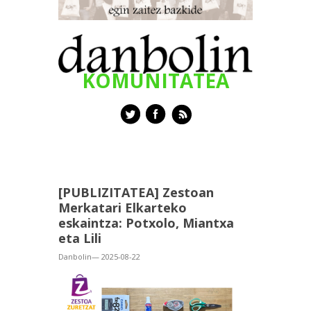
KOMUNITATEA
[PUBLIZITATEA] Zestoan
Merkatari Elkarteko
eskaintza: Potxolo, Miantxa
eta Lili
Danbolin— 2025-08-22