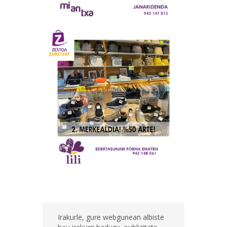
Irakurle, gure webgunean albiste