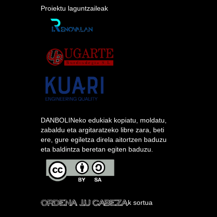
Proiektu laguntzaileak
DANBOLINeko edukiak kopiatu, moldatu,
zabaldu eta argitaratzeko libre zara, beti
ere, gure egiletza direla aitortzen baduzu
eta baldintza beretan egiten baduzu.
k sortua