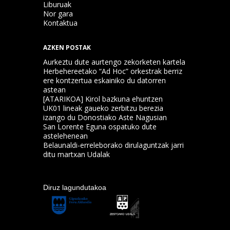
Liburuak
Nor gara
Kontaktua
AZKEN POSTAK
Aurkeztu dute aurtengo zekorketen kartela
Herbehereetako “Ad Hoc” orkestrak berriz
ere kontzertua eskainiko du datorren
astean
[ATARIKOA] Kirol bazkuna ehuntzen
UK01 lineak gaueko zerbitzu berezia
izango du Donostiako Aste Nagusian
San Lorente Eguna ospatuko dute
astelehenean
Belaunaldi-erreleborako dirulaguntzak jarri
ditu martxan Udalak
Diruz lagundutakoa