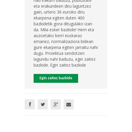
hau irakurri baduzu, publizitate
eta erakundeen diru laguntzez
gain, urtero 36 euroko diru
ekarpena egiten duten 400
bazkidetik gora ditugulako izan
da. Mila esker bazkide! Herri eta
auzoetako berri euskaraz
emanez, normalizaziora bidean
gure ekarpena egiten jarraitu nahi
dugu. Proiektua sendotzen
lagundu nahi baduzu, egin zaitez
bazkide. Egin zaitez bazkide
Egin zaitez bazkide