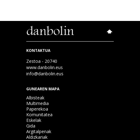
KONTAKTUA
Zestoa - 20740
www.danbolin.eus
info@danbolin.eus
GUNEAREN MAPA
Albisteak
Multimedia
Paperekoa
Komunitatea
Eskelak
Gida
Argitalpenak
Aldizkariak