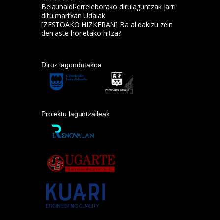
Belaunaldi-erreleborako dirulaguntzak jarri
ditu martxan Udalak
[ZESTOAKO HIZKERAN] Ba al dakizu zein
den aste honetako hitza?
Diruz lagundutakoa
Proiektu laguntzaileak