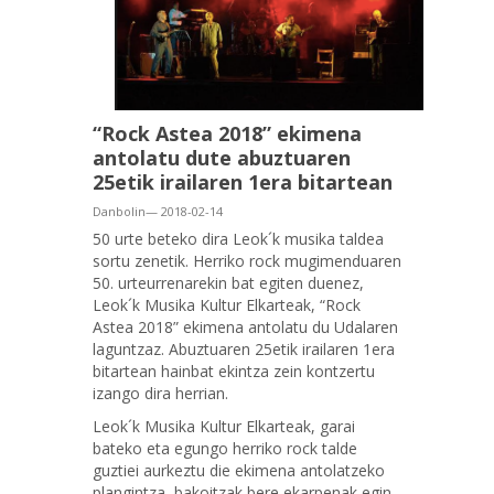
“Rock Astea 2018” ekimena
antolatu dute abuztuaren
25etik irailaren 1era bitartean
Danbolin— 2018-02-14
50 urte beteko dira Leok´k musika taldea
sortu zenetik. Herriko rock mugimenduaren
50. urteurrenarekin bat egiten duenez,
Leok´k Musika Kultur Elkarteak, “Rock
Astea 2018” ekimena antolatu du Udalaren
laguntzaz. Abuztuaren 25etik irailaren 1era
bitartean hainbat ekintza zein kontzertu
izango dira herrian.
Leok´k Musika Kultur Elkarteak, garai
bateko eta egungo herriko rock talde
guztiei aurkeztu die ekimena antolatzeko
plangintza, bakoitzak bere ekarpenak egin