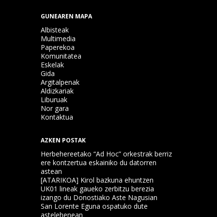
GUNEAREN MAPA
Albisteak
Multimedia
Paperekoa
Komunitatea
Eskelak
Gida
Argitalpenak
Aldizkariak
Liburuak
Nor gara
Kontaktua
AZKEN POSTAK
Herbehereetako “Ad Hoc” orkestrak berriz
ere kontzertua eskainiko du datorren
astean
[ATARIKOA] Kirol bazkuna ehuntzen
UK01 lineak gaueko zerbitzu berezia
izango du Donostiako Aste Nagusian
San Lorente Eguna ospatuko dute
astelehenean