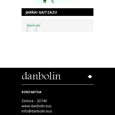
JARRAI GAITZAZU
Danbolin
KONTAKTUA
Zestoa - 20740
www.danbolin.eus
info@danbolin.eus