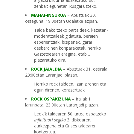
argazki bilduma auzkeztuko du,
zenbait egunetan ikusgai uzteko.
MAHAI-INGURUA
– Abuztuak 30,
osteguna, 19:00etan Udaletxe azpian.
Talde bakoitzeko partaideek, kazetari-
moderatzaileek gidatuta, beraien
esperientziak, bizipenak, garai
desberdinen konparaketak, herriko
Gaztetxearen eragina, etab…
plazaratuko dira.
ROCK JAIALDIA
– Abuztuak 31, ostirala,
23:00etan Laranjadi plazan.
Herriko rock taldeen, izan zirenen eta
egun direnen, kontzertuak.
ROCK OSPAKIZUNA
– Irailak 1,
larunbata, 23:00etan Laranjadi plazan.
Leok´k taldearen 50. urtea ospatzeko
Infinituari segika
3. diskoaren,
aurkezpena eta Grises taldearen
kontzertua.