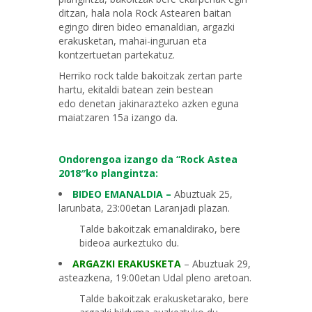
ditzan, hala nola Rock Astearen baitan
egingo diren bideo emanaldian, argazki
erakusketan, mahai-inguruan eta
kontzertuetan partekatuz.
Herriko rock talde bakoitzak zertan parte
hartu, ekitaldi batean zein bestean
edo denetan jakinarazteko azken eguna
maiatzaren 15a izango da.
Ondorengoa izango da “Rock Astea
2018″ko plangintza:
BIDEO EMANALDIA –
Abuztuak 25,
larunbata, 23:00etan Laranjadi plazan.
Talde bakoitzak emanaldirako, bere
bideoa aurkeztuko du.
ARGAZKI ERAKUSKETA
– Abuztuak 29,
asteazkena, 19:00etan Udal pleno aretoan.
Talde bakoitzak erakusketarako, bere