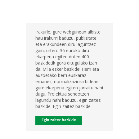
Irakurle, gure webgunean albiste
hau irakurri baduzu, publizitate
eta erakundeen diru laguntzez
gain, urtero 36 euroko diru
ekarpena egiten duten 400
bazkidetik gora ditugulako izan
da. Mila esker bazkide! Herri eta
auzoetako berri euskaraz
emanez, normalizaziora bidean
gure ekarpena egiten jarraitu nahi
dugu. Proiektua sendotzen
lagundu nahi baduzu, egin zaitez
bazkide. Egin zaitez bazkide
Egin zaitez bazkide