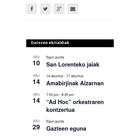
Datozen ekitaldiak
Egun guztia
ABU
10
San Lorenteko jaiak
14 abuztua
-
17 abuztua
ABU
14
Amabirjinak Aizarnan
7:00 pm
-
8:30 pm
ABU
14
“Ad Hoc” orkestraren
kontzertua
Egun guztia
ABU
29
Gazteen eguna