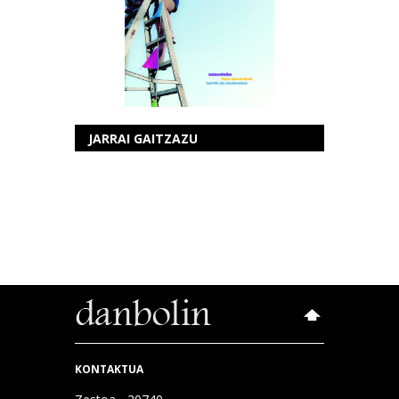
JARRAI GAITZAZU
KONTAKTUA