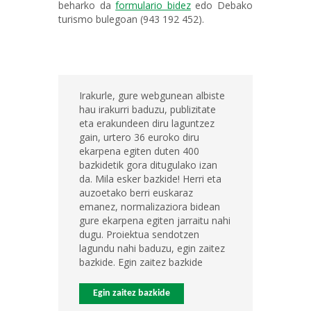
beharko da
formulario bidez
edo
Debako
turismo bulegoan (943 192 452).
Irakurle, gure webgunean albiste
hau irakurri baduzu, publizitate
eta erakundeen diru laguntzez
gain, urtero 36 euroko diru
ekarpena egiten duten 400
bazkidetik gora ditugulako izan
da. Mila esker bazkide! Herri eta
auzoetako berri euskaraz
emanez, normalizaziora bidean
gure ekarpena egiten jarraitu nahi
dugu. Proiektua sendotzen
lagundu nahi baduzu, egin zaitez
bazkide. Egin zaitez bazkide
Egin zaitez bazkide