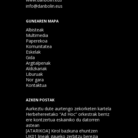
info@danbolin.eus
GUNEAREN MAPA
Albisteak
Multimedia
Paperekoa
Komunitatea
Eskelak
Gida
Argitalpenak
Aldizkariak
Liburuak
Nor gara
Kontaktua
AZKEN POSTAK
Aurkeztu dute aurtengo zekorketen kartela
Herbehereetako “Ad Hoc” orkestrak berriz
ere kontzertua eskainiko du datorren
astean
[ATARIKOA] Kirol bazkuna ehuntzen
UK01 lineak gaueko zerbitzu berezia