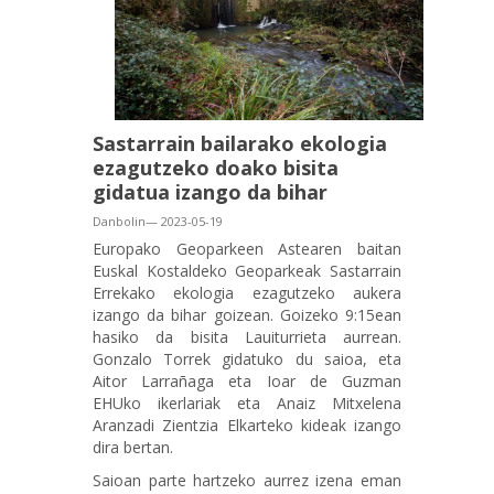
Sastarrain bailarako ekologia
ezagutzeko doako bisita
gidatua izango da bihar
Danbolin— 2023-05-19
Europako Geoparkeen Astearen baitan
Euskal Kostaldeko Geoparkeak Sastarrain
Errekako ekologia ezagutzeko aukera
izango da bihar goizean. Goizeko 9:15ean
hasiko da bisita Lauiturrieta aurrean.
Gonzalo Torrek gidatuko du saioa, eta
Aitor Larrañaga eta Ioar de Guzman
EHUko ikerlariak eta Anaiz Mitxelena
Aranzadi Zientzia Elkarteko kideak izango
dira bertan.
Saioan parte hartzeko aurrez izena eman