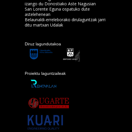
izango du Donostiako Aste Nagusian
San Lorente Eguna ospatuko dute
astelehenean
Belaunaldi-erreleborako dirulaguntzak jarri
ditu martxan Udalak
Diruz lagundutakoa
Proiektu laguntzaileak