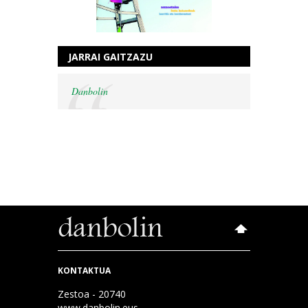
JARRAI GAITZAZU
Danbolin
KONTAKTUA
Zestoa - 20740
www.danbolin.eus