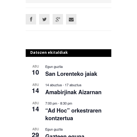
Datozen ekitaldiak
Egun guztia
ABU
10
San Lorenteko jaiak
14 abuztua
-
17 abuztua
ABU
14
Amabirjinak Aizarnan
7:00 pm
-
8:30 pm
ABU
14
“Ad Hoc” orkestraren
kontzertua
Egun guztia
ABU
29
Gazteen eguna