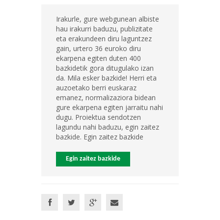
Irakurle, gure webgunean albiste
hau irakurri baduzu, publizitate
eta erakundeen diru laguntzez
gain, urtero 36 euroko diru
ekarpena egiten duten 400
bazkidetik gora ditugulako izan
da. Mila esker bazkide! Herri eta
auzoetako berri euskaraz
emanez, normalizaziora bidean
gure ekarpena egiten jarraitu nahi
dugu. Proiektua sendotzen
lagundu nahi baduzu, egin zaitez
bazkide. Egin zaitez bazkide
Egin zaitez bazkide