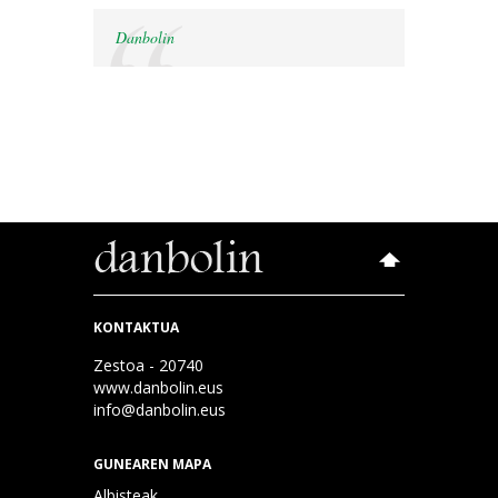
Danbolin
KONTAKTUA
Zestoa - 20740
www.danbolin.eus
info@danbolin.eus
GUNEAREN MAPA
Albisteak