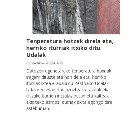
Tenperatura hotzak direla eta,
herriko iturriak itxiko ditu
Udalak
Danbolin— 2022-01-21
Datozen egunetarako tenperatura baxuak
iragarri dituzte eta hori dela eta, herriko
iturriak ixtea erabaki du Zestoako Udalak.
Udalaren esanetan, izozteak arazoak ekar
ditzake iturrien instalazioetan eta kalteak
ekiditeko asmoz, iturriak itxita egongo dira
asteburuan.