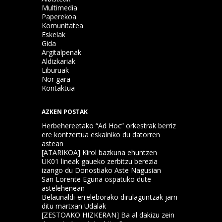
Multimedia
Paperekoa
Komunitatea
Eskelak
Gida
Argitalpenak
Aldizkariak
Liburuak
Nor gara
Kontaktua
AZKEN POSTAK
Herbehereetako “Ad Hoc” orkestrak berriz
ere kontzertua eskainiko du datorren
astean
[ATARIKOA] Kirol bazkuna ehuntzen
UK01 lineak gaueko zerbitzu berezia
izango du Donostiako Aste Nagusian
San Lorente Eguna ospatuko dute
astelehenean
Belaunaldi-erreleborako dirulaguntzak jarri
ditu martxan Udalak
[ZESTOAKO HIZKERAN] Ba al dakizu zein