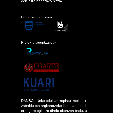
den aste honetako hitza?
Diruz lagundutakoa
Proiektu laguntzaileak
DANBOLINeko edukiak kopiatu, moldatu,
zabaldu eta argitaratzeko libre zara, beti
ere, gure egiletza direla aitortzen baduzu