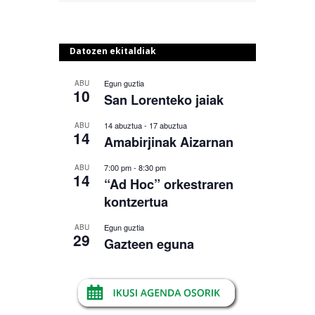
Datozen ekitaldiak
Egun guztia
ABU
10
San Lorenteko jaiak
14 abuztua
-
17 abuztua
ABU
14
Amabirjinak Aizarnan
7:00 pm
-
8:30 pm
ABU
14
“Ad Hoc” orkestraren
kontzertua
Egun guztia
ABU
29
Gazteen eguna