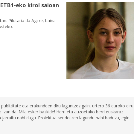
 ETB1-eko kirol saioan
an. Pilotaria da Agirre, baina
usteko.
 publizitate eta erakundeen diru laguntzez gain, urtero 36 euroko diru
 izan da. Mila esker bazkide! Herri eta auzoetako berri euskaraz
jarraitu nahi dugu. Proiektua sendotzen lagundu nahi baduzu, egin