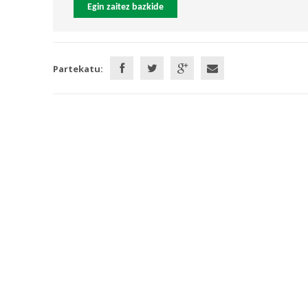
Egin zaitez bazkide
Partekatu: