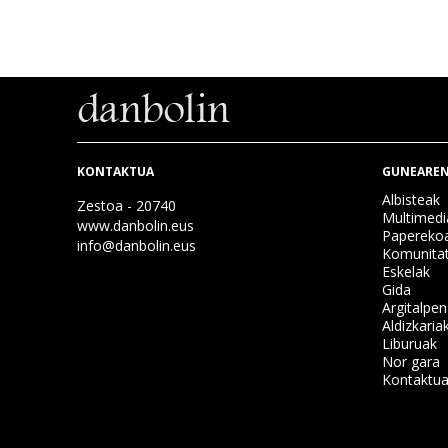
KONTAKTUA
GUNEAREN
Albisteak
Zestoa - 20740
Multimedi
www.danbolin.eus
Papereko
info@danbolin.eus
Komunita
Eskelak
Gida
Argitalpe
Aldizkaria
Liburuak
Nor gara
Kontaktu