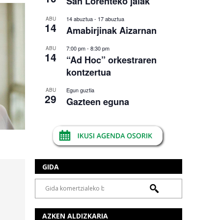
San Lorenteko jaiak
14 abuztua
-
17 abuztua
ABU
14
Amabirjinak Aizarnan
7:00 pm
-
8:30 pm
ABU
14
“Ad Hoc” orkestraren
kontzertua
Egun guztia
ABU
29
Gazteen eguna
GIDA
AZKEN ALDIZKARIA