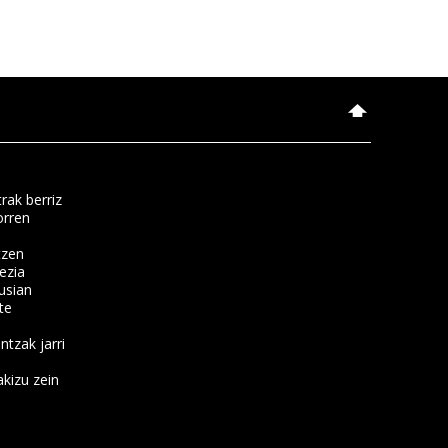
rak berriz
orren
tzen
ezia
usian
te
ntzak jarri
kizu zein