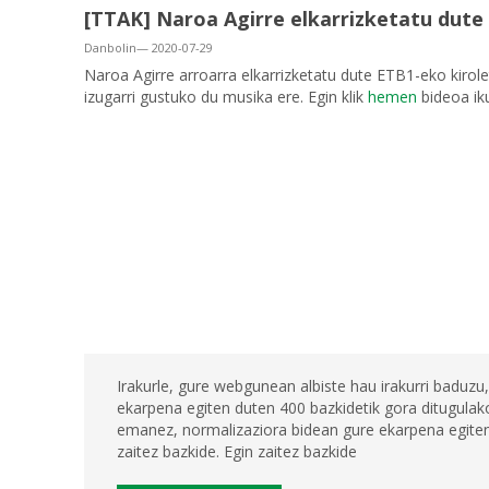
[TTAK] Naroa Agirre elkarrizketatu dute
Danbolin— 2020-07-29
Naroa Agirre arroarra elkarrizketatu dute ETB1-eko kirolet
izugarri gustuko du musika ere. Egin klik
hemen
bideoa ik
Irakurle, gure webgunean albiste hau irakurri baduzu,
ekarpena egiten duten 400 bazkidetik gora ditugulako
emanez, normalizaziora bidean gure ekarpena egiten 
zaitez bazkide. Egin zaitez bazkide