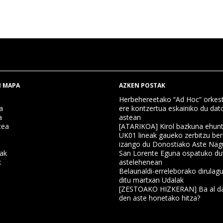
 MAPA
AZKEN POSTAK
Herbehereetako “Ad Hoc” orkest
a
ere kontzertua eskainiko du dat
a
astean
tea
[ATARIKOA] Kirol bazkuna ehun
UK01 lineak gaueko zerbitzu ber
izango du Donostiako Aste Nag
nak
San Lorente Eguna ospatuko du
k
astelehenean
Belaunaldi-erreleborako dirulagu
ditu martxan Udalak
a
[ZESTOAKO HIZKERAN] Ba al da
den aste honetako hitza?