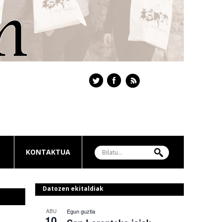
KONTAKTUA
Datozen ekitaldiak
Egun guztia
ABU
10