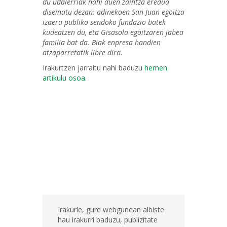
du udalerriak nahi duen zaintza eredua
diseinatu dezan: adinekoen San Juan egoitza
izaera publiko sendoko fundazio batek
kudeatzen du, eta Gisasola egoitzaren jabea
familia bat da. Biak enpresa handien
atzaparretatik libre dira.
Irakurtzen jarraitu nahi baduzu
hemen
artikulu osoa
.
Irakurle, gure webgunean albiste
hau irakurri baduzu, publizitate