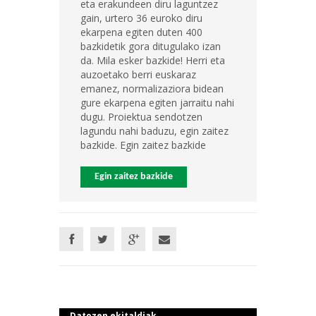
eta erakundeen diru laguntzez
gain, urtero 36 euroko diru
ekarpena egiten duten 400
bazkidetik gora ditugulako izan
da. Mila esker bazkide! Herri eta
auzoetako berri euskaraz
emanez, normalizaziora bidean
gure ekarpena egiten jarraitu nahi
dugu. Proiektua sendotzen
lagundu nahi baduzu, egin zaitez
bazkide. Egin zaitez bazkide
Egin zaitez bazkide
Datozen ekitaldiak