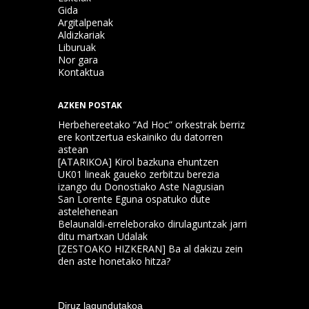
Gida
Argitalpenak
Aldizkariak
Liburuak
Nor gara
Kontaktua
AZKEN POSTAK
Herbehereetako “Ad Hoc” orkestrak berriz
ere kontzertua eskainiko du datorren
astean
[ATARIKOA] Kirol bazkuna ehuntzen
UK01 lineak gaueko zerbitzu berezia
izango du Donostiako Aste Nagusian
San Lorente Eguna ospatuko dute
astelehenean
Belaunaldi-erreleborako dirulaguntzak jarri
ditu martxan Udalak
[ZESTOAKO HIZKERAN] Ba al dakizu zein
den aste honetako hitza?
Diruz lagundutakoa