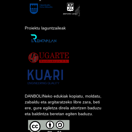
Proiektu laguntzaileak
DANBOLINeko edukiak kopiatu, moldatu,
zabaldu eta argitaratzeko libre zara, beti
ere, gure egiletza direla aitortzen baduzu
eta baldintza beretan egiten baduzu.