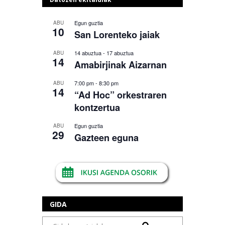
Egun guztia
ABU
10
San Lorenteko jaiak
14 abuztua
-
17 abuztua
ABU
14
Amabirjinak Aizarnan
7:00 pm
-
8:30 pm
ABU
14
“Ad Hoc” orkestraren
kontzertua
Egun guztia
ABU
29
Gazteen eguna
GIDA