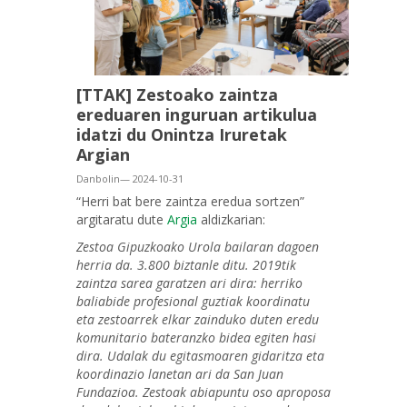
[TTAK] Zestoako zaintza
ereduaren inguruan artikulua
idatzi du Onintza Iruretak
Argian
Danbolin— 2024-10-31
“Herri bat bere zaintza eredua sortzen”
argitaratu dute
Argia
aldizkarian:
Zestoa Gipuzkoako Urola bailaran dagoen
herria da. 3.800 biztanle ditu. 2019tik
zaintza sarea garatzen ari dira: herriko
baliabide profesional guztiak koordinatu
eta zestoarrek elkar zainduko duten eredu
komunitario bateranzko bidea egiten hasi
dira. Udalak du egitasmoaren gidaritza eta
koordinazio lanetan ari da San Juan
Fundazioa. Zestoak abiapuntu oso aproposa