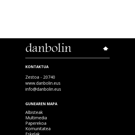
KONTAKTUA
Zestoa - 20740
www.danbolin.eus
info@danbolin.eus
GUNEAREN MAPA
Albisteak
Multimedia
Paperekoa
Komunitatea
Eskelak