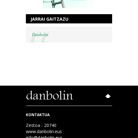
JARRAI GAITZAZU
Danbolin
KONTAKTUA
Zestoa - 20740
www.danbolin.eus
info@danbolin.eus