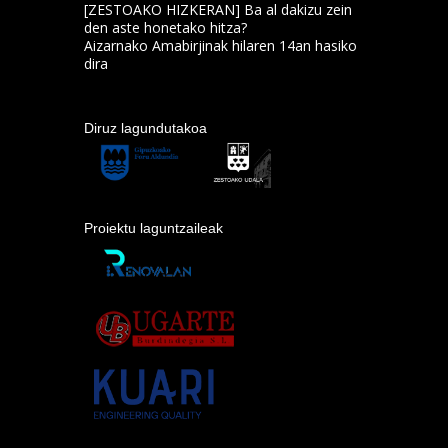
[ZESTOAKO HIZKERAN] Ba al dakizu zein
den aste honetako hitza?
Aizarnako Amabirjinak hilaren 14an hasiko
dira
Diruz lagundutakoa
Proiektu laguntzaileak