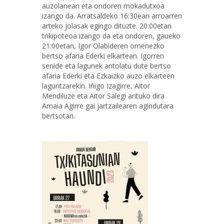
auzolanean eta ondoren mokadutxoa
izango da. Arratsaldeko 16:30ean arroarren
arteko jolasak egingo dituzte. 20:00etan
trikipoteoa izango da eta ondoren, gaueko
21:00etan, Igor Olabideren omenezko
bertso afaria Ederki elkartean. Igorren
senide eta lagunek antolatu dute bertso
afaria Ederki eta Ezkaizko auzo elkarteen
laguntzarekin. Iñigo Izagirre, Aitor
Mendiluze eta Aitor Salegi arituko dira
Amaia Agirre gai jartzailearen agindutara
bertsotan.