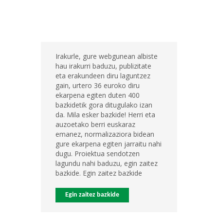
Irakurle, gure webgunean albiste
hau irakurri baduzu, publizitate
eta erakundeen diru laguntzez
gain, urtero 36 euroko diru
ekarpena egiten duten 400
bazkidetik gora ditugulako izan
da. Mila esker bazkide! Herri eta
auzoetako berri euskaraz
emanez, normalizaziora bidean
gure ekarpena egiten jarraitu nahi
dugu. Proiektua sendotzen
lagundu nahi baduzu, egin zaitez
bazkide. Egin zaitez bazkide
Egin zaitez bazkide