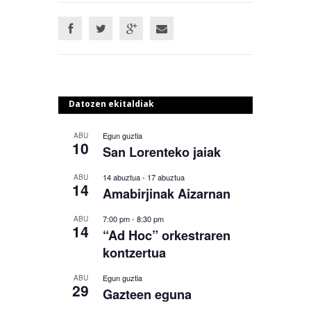
Datozen ekitaldiak
Egun guztia
ABU
10
San Lorenteko jaiak
14 abuztua
-
17 abuztua
ABU
14
Amabirjinak Aizarnan
7:00 pm
-
8:30 pm
ABU
14
“Ad Hoc” orkestraren
kontzertua
Egun guztia
ABU
29
Gazteen eguna