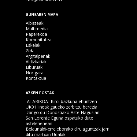
GUNEAREN MAPA
Albisteak
Multimedia
Paperekoa
Komunitatea
Eskelak
Gida
Argitalpenak
Aldizkariak
Liburuak
Nor gara
Kontaktua
AZKEN POSTAK
[ATARIKOA] Kirol bazkuna ehuntzen
UK01 lineak gaueko zerbitzu berezia
izango du Donostiako Aste Nagusian
San Lorente Eguna ospatuko dute
astelehenean
Belaunaldi-erreleborako dirulaguntzak jarri
ditu martxan Udalak