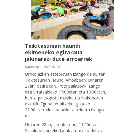
Txikitasunian haundi
ekimeneko egitaraua
jakinarazi dute arroarrek
Danbolin— 2023-10-23
Urriko azken asteburuan izango da aurten
Txikitasunian Haundi Arroabean. Urriaren
27an, ostiralean, Potx pailazoak izango
dira arratsaldeko 17:00etan eta 19:00etan,
berriz, pintxopote musikatua Nokonoren
eskutik. Eguna amaitzeko, gaueko
22:00etan Mus txapelketa azkarra izango
da.
Urriaren 28an, larunbatean, 11:00etan
Sakulupe parkeko lanak amaituko dituzte