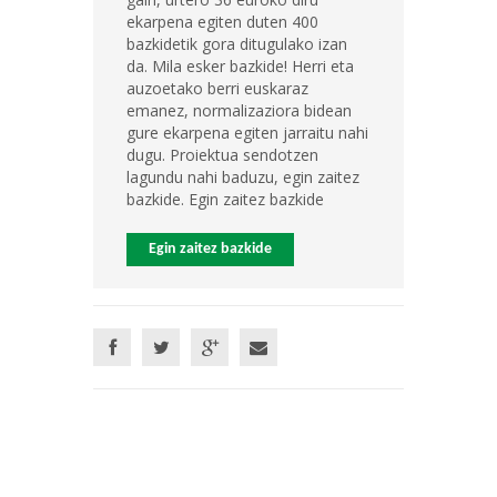
ekarpena egiten duten 400
bazkidetik gora ditugulako izan
da. Mila esker bazkide! Herri eta
auzoetako berri euskaraz
emanez, normalizaziora bidean
gure ekarpena egiten jarraitu nahi
dugu. Proiektua sendotzen
lagundu nahi baduzu, egin zaitez
bazkide. Egin zaitez bazkide
Egin zaitez bazkide