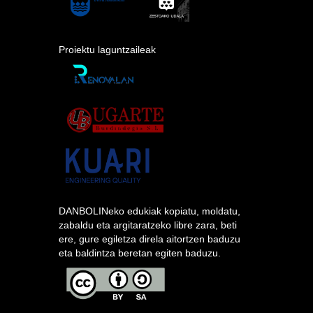
Proiektu laguntzaileak
DANBOLINeko edukiak kopiatu, moldatu,
zabaldu eta argitaratzeko libre zara, beti
ere, gure egiletza direla aitortzen baduzu
eta baldintza beretan egiten baduzu.