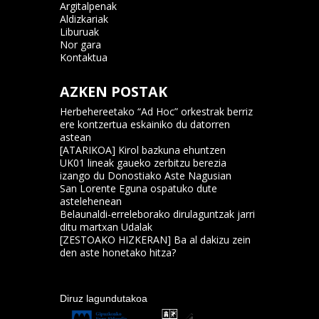
Argitalpenak
Aldizkariak
Liburuak
Nor gara
Kontaktua
AZKEN POSTAK
Herbehereetako “Ad Hoc” orkestrak berriz
ere kontzertua eskainiko du datorren
astean
[ATARIKOA] Kirol bazkuna ehuntzen
UK01 lineak gaueko zerbitzu berezia
izango du Donostiako Aste Nagusian
San Lorente Eguna ospatuko dute
astelehenean
Belaunaldi-erreleborako dirulaguntzak jarri
ditu martxan Udalak
[ZESTOAKO HIZKERAN] Ba al dakizu zein
den aste honetako hitza?
Diruz lagundutakoa