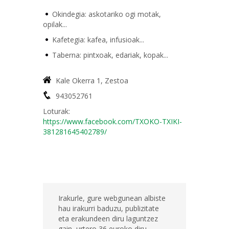
Okindegia: askotariko ogi motak,
opilak...
Kafetegia: kafea, infusioak...
Taberna: pintxoak, edariak, kopak...
Kale Okerra 1, Zestoa
943052761
Loturak:
https://www.facebook.com/TXOKO-TXIKI-
381281645402789/
Irakurle, gure webgunean albiste
hau irakurri baduzu, publizitate
eta erakundeen diru laguntzez
gain, urtero 36 euroko diru