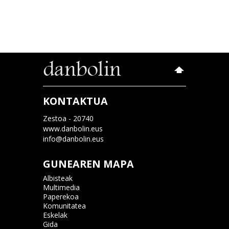
KONTAKTUA
Zestoa - 20740
www.danbolin.eus
info@danbolin.eus
GUNEAREN MAPA
Albisteak
Multimedia
Paperekoa
Komunitatea
Eskelak
Gida