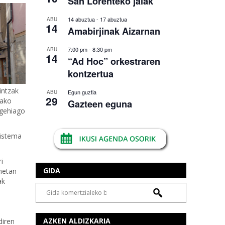
San Lorenteko jaiak
14 abuztua
-
17 abuztua
ABU
14
Amabirjinak Aizarnan
7:00 pm
-
8:30 pm
ABU
14
“Ad Hoc” orkestraren
kontzertua
intzak
Egun guztia
ABU
29
nako
Gazteen eguna
 gehiago
sistema
i
GIDA
anetan
ak
AZKEN ALDIZKARIA
diren