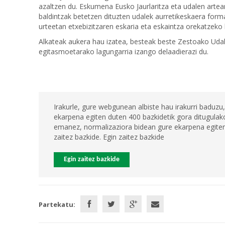
azaltzen du. Eskumena Eusko Jaurlaritza eta udalen arte
baldintzak betetzen dituzten udalek aurretikeskaera for
urteetan etxebizitzaren eskaria eta eskaintza orekatzeko 
Alkateak aukera hau izatea, besteak beste Zestoako Udal
egitasmoetarako lagungarria izango delaadierazi du.
Irakurle, gure webgunean albiste hau irakurri baduzu,
ekarpena egiten duten 400 bazkidetik gora ditugulako
emanez, normalizaziora bidean gure ekarpena egiten 
zaitez bazkide. Egin zaitez bazkide
Egin zaitez bazkide
Partekatu: