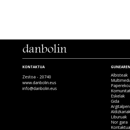
KONTAKTUA
GUNEAREN
Albisteak
Zestoa - 20740
Multimedi
www.danbolin.eus
Papereko
info@danbolin.eus
Komunita
Eskelak
Gida
Argitalpe
Aldizkaria
Liburuak
Nor gara
Kontaktu