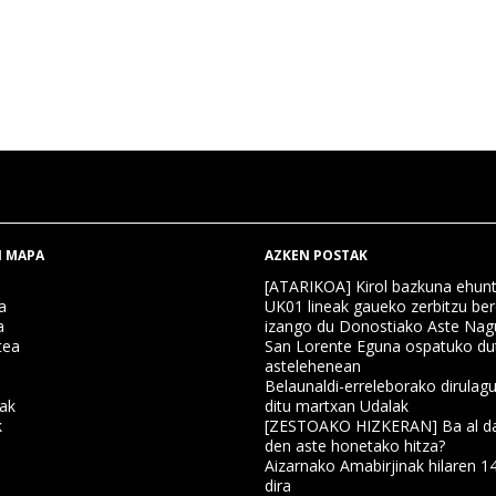
 MAPA
AZKEN POSTAK
[ATARIKOA] Kirol bazkuna ehun
a
UK01 lineak gaueko zerbitzu ber
a
izango du Donostiako Aste Nag
tea
San Lorente Eguna ospatuko du
astelehenean
Belaunaldi-erreleborako dirulagu
nak
ditu martxan Udalak
k
[ZESTOAKO HIZKERAN] Ba al da
den aste honetako hitza?
Aizarnako Amabirjinak hilaren 1
a
dira