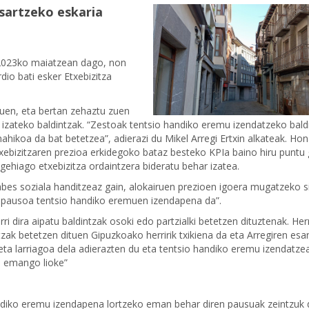
sartzeko eskaria
 2023ko maiatzean dago, non
io bati esker Etxebizitza
ituen, eta bertan zehaztu zuen
 izateko baldintzak. “Zestoak tentsio handiko eremu izendatzeko bald
nahikoa da bat betetzea”, adierazi du Mikel Arregi Ertxin alkateak. Ho
etxebizitzaren prezioa erkidegoko bataz besteko KPIa baino hiru puntu
 gehiago etxebizitza ordaintzera bideratu behar izatea.
abes soziala handitzeaz gain, alokairuen prezioen igoera mugatzeko 
n pausoa tentsio handiko eremuen izendapena da”.
i dira aipatu baldintzak osoki edo partzialki betetzen dituztenak. Herr
tzak betetzen dituen Gipuzkoako herririk txikiena da eta Arregiren es
eta larriagoa dela adierazten du eta tentsio handiko eremu izendatze
a emango lioke”
andiko eremu izendapena lortzeko eman behar diren pausuak zeintzuk 