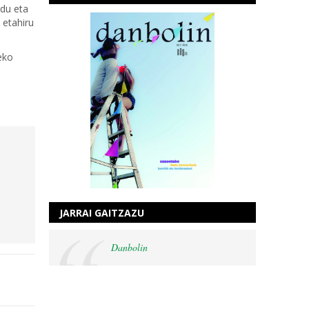
 du eta
 etahiru
eko
JARRAI GAITZAZU
Danbolin