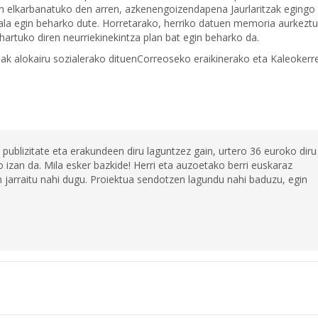
an elkarbanatuko den arren, azkenengoizendapena Jaurlaritzak egingo
mala egin beharko dute. Horretarako, herriko datuen memoria aurkeztu
hartuko diren neurriekinekintza plan bat egin beharko da.
ak alokairu sozialerako dituenCorreoseko eraikinerako eta Kaleokerr
 publizitate eta erakundeen diru laguntzez gain, urtero 36 euroko diru
 izan da. Mila esker bazkide! Herri eta auzoetako berri euskaraz
jarraitu nahi dugu. Proiektua sendotzen lagundu nahi baduzu, egin