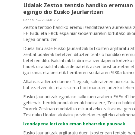
Udalak Zestoa tentsio handiko eremuan 
egingo dio Eusko Jaurlaritzari
Danbolin— 2024-01-12
Zestoa tentsio handiko eremu izendatzearen aurrekaria
EH Bildu eta ERCk espainiar Gobernuarekin lortutako akord
Legea onartu zen.
Duela hiru aste Eusko Jaurlaritzak bi txosten argitaratu z
zenbat udalerrik betetzen dituzten tentsio handiko eremu
betetzen ditu. Baldintzak bi dira eta izendapena lortzeko 
hauek dira baldintzak: alde batetik azken bost urteetan 
igo izana, eta bestetik herritarren soldataren %30a baino
Alkateak adierazi duenez “Legeak, kaleratzeen aurreko b
bat ezartzen du, eta sistema hori martxan jartzeko lehe
Eusko Jaurlaritzak egindako kalkuluen arabera EAEn 41 herr
gehienak, herririk populatuenak badira ere, Zestoa baldin
“horrek Zestoan etxebizitza eskuratzeko zailtasuna gero 
Zestoako Udalari alokairu prezioetan eragiteko ahalmen
Izendapena lortzeko eman beharreko pausoak
Eusko Jaurlaritzak argitaratu duen txostenean tentsio h