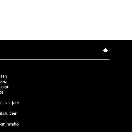
tzen
ezia
usian
te
ntzak jarri
kizu zein
4an hasiko