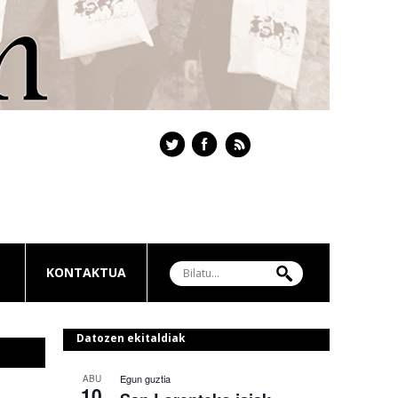
KONTAKTUA
Datozen ekitaldiak
Egun guztia
ABU
10