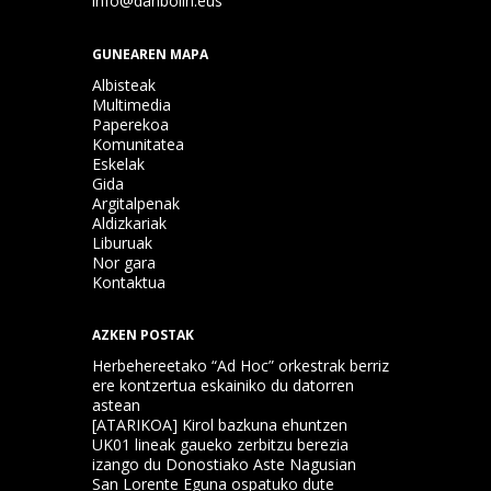
info@danbolin.eus
GUNEAREN MAPA
Albisteak
Multimedia
Paperekoa
Komunitatea
Eskelak
Gida
Argitalpenak
Aldizkariak
Liburuak
Nor gara
Kontaktua
AZKEN POSTAK
Herbehereetako “Ad Hoc” orkestrak berriz
ere kontzertua eskainiko du datorren
astean
[ATARIKOA] Kirol bazkuna ehuntzen
UK01 lineak gaueko zerbitzu berezia
izango du Donostiako Aste Nagusian
San Lorente Eguna ospatuko dute