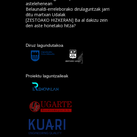
astelehenean
Belaunaldi-erreleborako dirulaguntzak jarri
ditu martxan Udalak
[ZESTOAKO HIZKERAN] Ba al dakizu zein
den aste honetako hitza?
Diruz lagundutakoa
Proiektu laguntzaileak