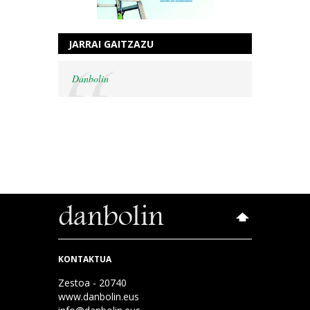
JARRAI GAITZAZU
Danbolin
KONTAKTUA
Zestoa - 20740
www.danbolin.eus