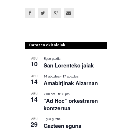
Datozen ekitaldiak
Egun guztia
ABU
10
San Lorenteko jaiak
14 abuztua
-
17 abuztua
ABU
14
Amabirjinak Aizarnan
7:00 pm
-
8:30 pm
ABU
14
“Ad Hoc” orkestraren
kontzertua
Egun guztia
ABU
29
Gazteen eguna