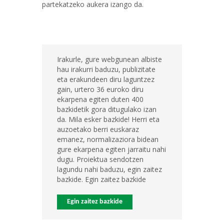
partekatzeko aukera izango da.
Irakurle, gure webgunean albiste
hau irakurri baduzu, publizitate
eta erakundeen diru laguntzez
gain, urtero 36 euroko diru
ekarpena egiten duten 400
bazkidetik gora ditugulako izan
da. Mila esker bazkide! Herri eta
auzoetako berri euskaraz
emanez, normalizaziora bidean
gure ekarpena egiten jarraitu nahi
dugu. Proiektua sendotzen
lagundu nahi baduzu, egin zaitez
bazkide. Egin zaitez bazkide
Egin zaitez bazkide