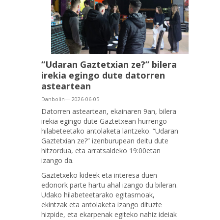
“Udaran Gaztetxian ze?” bilera
irekia egingo dute datorren
asteartean
Danbolin— 2026-06-05
Datorren asteartean, ekainaren 9an, bilera
irekia egingo dute Gaztetxean hurrengo
hilabeteetako antolaketa lantzeko. “Udaran
Gaztetxian ze?” izenburupean deitu dute
hitzordua, eta arratsaldeko 19:00etan
izango da.
Gaztetxeko kideek eta interesa duen
edonork parte hartu ahal izango du bileran.
Udako hilabeteetarako egitasmoak,
ekintzak eta antolaketa izango dituzte
hizpide, eta ekarpenak egiteko nahiz ideiak