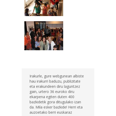
Irakurle, gure webgunean albiste
hau irakurri baduzu, publizitate
eta erakundeen diru laguntzez
gain, urtero 36 euroko diru
ekarpena egiten duten 400
bazkidetik gora ditugulako izan
da. Mila esker bazkide! Herri eta
auzoetako berri euskaraz