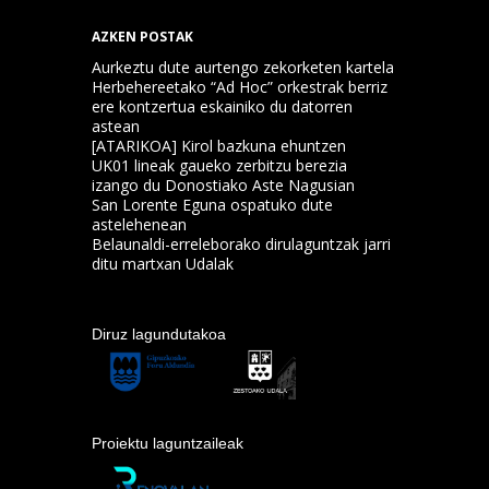
AZKEN POSTAK
Aurkeztu dute aurtengo zekorketen kartela
Herbehereetako “Ad Hoc” orkestrak berriz
ere kontzertua eskainiko du datorren
astean
[ATARIKOA] Kirol bazkuna ehuntzen
UK01 lineak gaueko zerbitzu berezia
izango du Donostiako Aste Nagusian
San Lorente Eguna ospatuko dute
astelehenean
Belaunaldi-erreleborako dirulaguntzak jarri
ditu martxan Udalak
Diruz lagundutakoa
Proiektu laguntzaileak