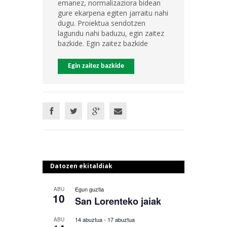
emanez, normalizaziora bidean
gure ekarpena egiten jarraitu nahi
dugu. Proiektua sendotzen
lagundu nahi baduzu, egin zaitez
bazkide. Egin zaitez bazkide
Egin zaitez bazkide
Datozen ekitaldiak
Egun guztia
ABU
10
San Lorenteko jaiak
14 abuztua
-
17 abuztua
ABU