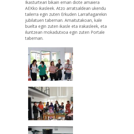
Ikasturteari bikain eman diote amaiera
AEKko ikasleek. Atzo arratsaldean ukendu
tailerra egin zuten Erkuden Larrañagarekin
jubilatuen tabernan. Amaitutakoan, kale
buelta egin zuten ikasle eta irakasleek, eta
iluntzean mokadutxoa egin zuten Portale
tabernan.