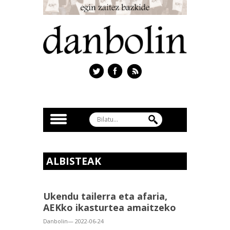
ALBISTEAK
Ukendu tailerra eta afaria,
AEKko ikasturtea amaitzeko
Danbolin— 2022-06-24