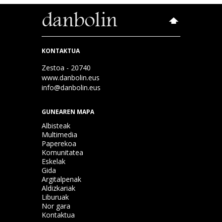
KONTAKTUA
Zestoa - 20740
www.danbolin.eus
info@danbolin.eus
GUNEAREN MAPA
Albisteak
Multimedia
Paperekoa
Komunitatea
Eskelak
Gida
Argitalpenak
Aldizkariak
Liburuak
Nor gara
Kontaktua