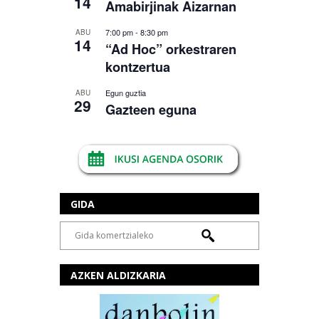
14
Amabirjinak Aizarnan
7:00 pm
-
8:30 pm
ABU
14
“Ad Hoc” orkestraren
kontzertua
Egun guztia
ABU
29
Gazteen eguna
GIDA
AZKEN ALDIZKARIA