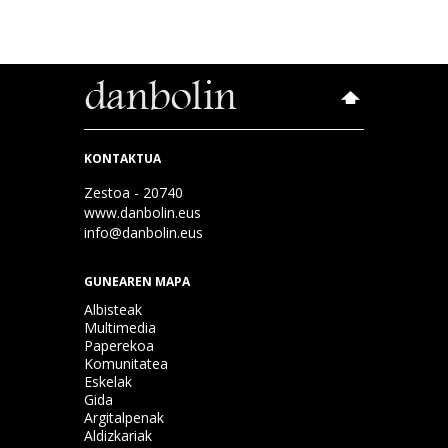
KONTAKTUA
Zestoa - 20740
www.danbolin.eus
info@danbolin.eus
GUNEAREN MAPA
Albisteak
Multimedia
Paperekoa
Komunitatea
Eskelak
Gida
Argitalpenak
Aldizkariak