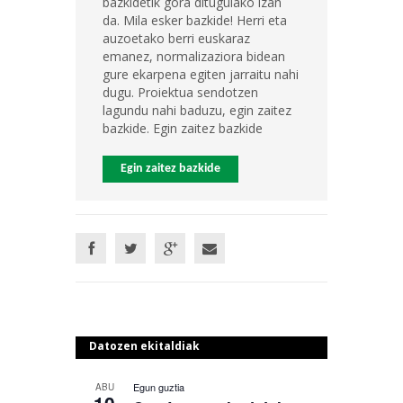
bazkidetik gora ditugulako izan
da. Mila esker bazkide! Herri eta
auzoetako berri euskaraz
emanez, normalizaziora bidean
gure ekarpena egiten jarraitu nahi
dugu. Proiektua sendotzen
lagundu nahi baduzu, egin zaitez
bazkide. Egin zaitez bazkide
Egin zaitez bazkide
Datozen ekitaldiak
Egun guztia
ABU
10