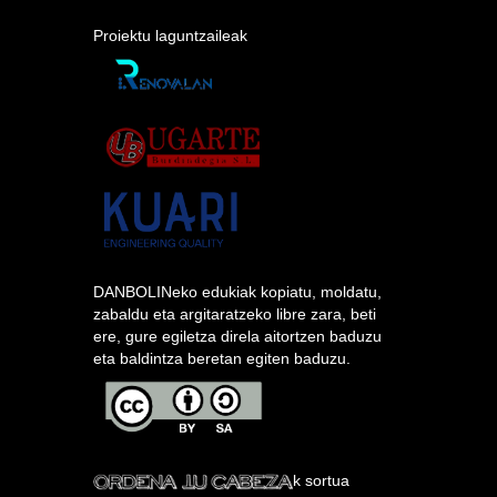
Proiektu laguntzaileak
DANBOLINeko edukiak kopiatu, moldatu,
zabaldu eta argitaratzeko libre zara, beti
ere, gure egiletza direla aitortzen baduzu
eta baldintza beretan egiten baduzu.
k sortua