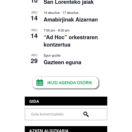
San Lorenteko jaiak
14 abuztua
-
17 abuztua
ABU
14
Amabirjinak Aizarnan
7:00 pm
-
8:30 pm
ABU
14
“Ad Hoc” orkestraren
kontzertua
Egun guztia
ABU
29
Gazteen eguna
GIDA
AZKEN ALDIZKARIA