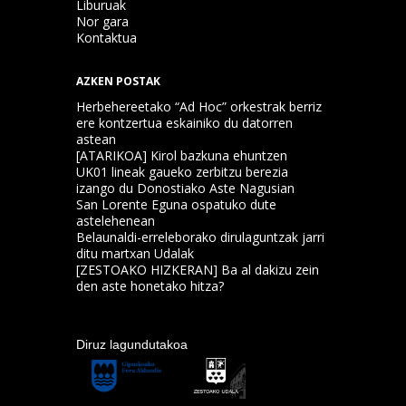
Liburuak
Nor gara
Kontaktua
AZKEN POSTAK
Herbehereetako “Ad Hoc” orkestrak berriz
ere kontzertua eskainiko du datorren
astean
[ATARIKOA] Kirol bazkuna ehuntzen
UK01 lineak gaueko zerbitzu berezia
izango du Donostiako Aste Nagusian
San Lorente Eguna ospatuko dute
astelehenean
Belaunaldi-erreleborako dirulaguntzak jarri
ditu martxan Udalak
[ZESTOAKO HIZKERAN] Ba al dakizu zein
den aste honetako hitza?
Diruz lagundutakoa