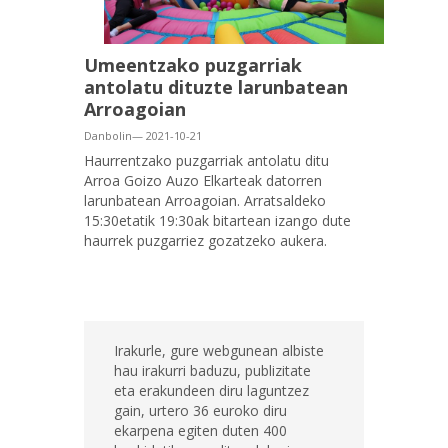
Umeentzako puzgarriak
antolatu dituzte larunbatean
Arroagoian
Danbolin— 2021-10-21
Haurrentzako puzgarriak antolatu ditu
Arroa Goizo Auzo Elkarteak datorren
larunbatean Arroagoian. Arratsaldeko
15:30etatik 19:30ak bitartean izango dute
haurrek puzgarriez gozatzeko aukera.
Irakurle, gure webgunean albiste
hau irakurri baduzu, publizitate
eta erakundeen diru laguntzez
gain, urtero 36 euroko diru
ekarpena egiten duten 400