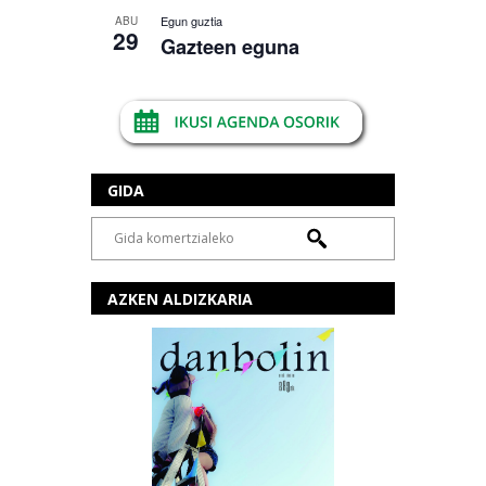
Egun guztia
ABU
29
Gazteen eguna
GIDA
AZKEN ALDIZKARIA