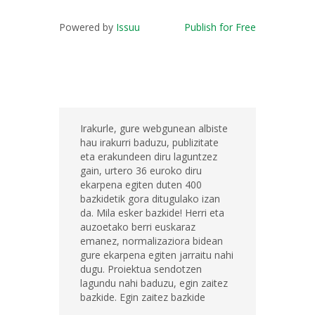
Powered by
Issuu
Publish for Free
Irakurle, gure webgunean albiste
hau irakurri baduzu, publizitate
eta erakundeen diru laguntzez
gain, urtero 36 euroko diru
ekarpena egiten duten 400
bazkidetik gora ditugulako izan
da. Mila esker bazkide! Herri eta
auzoetako berri euskaraz
emanez, normalizaziora bidean
gure ekarpena egiten jarraitu nahi
dugu. Proiektua sendotzen
lagundu nahi baduzu, egin zaitez
bazkide. Egin zaitez bazkide