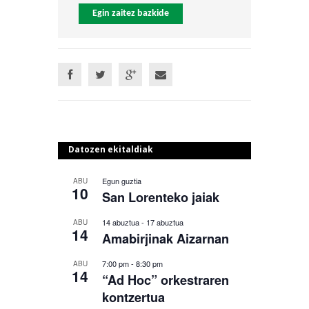
Egin zaitez bazkide
Datozen ekitaldiak
Egun guztia
ABU
10
San Lorenteko jaiak
14 abuztua
-
17 abuztua
ABU
14
Amabirjinak Aizarnan
7:00 pm
-
8:30 pm
ABU
14
“Ad Hoc” orkestraren
kontzertua