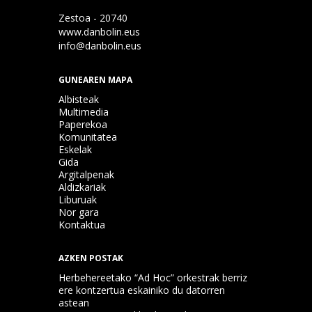
Zestoa - 20740
www.danbolin.eus
info@danbolin.eus
GUNEAREN MAPA
Albisteak
Multimedia
Paperekoa
Komunitatea
Eskelak
Gida
Argitalpenak
Aldizkariak
Liburuak
Nor gara
Kontaktua
AZKEN POSTAK
Herbehereetako “Ad Hoc” orkestrak berriz
ere kontzertua eskainiko du datorren
astean