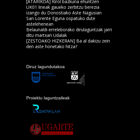
[ATARIKOA] Kirol bazkuna ehuntzen
UK01 lineak gaueko zerbitzu berezia
izango du Donostiako Aste Nagusian
San Lorente Eguna ospatuko dute
astelehenean
Belaunaldi-erreleborako dirulaguntzak jarri
ditu martxan Udalak
[ZESTOAKO HIZKERAN] Ba al dakizu zein
den aste honetako hitza?
Diruz lagundutakoa
Proiektu laguntzaileak