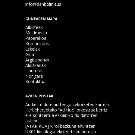
info@danbolin.eus
GUNEAREN MAPA
Albisteak
Multimedia
Paperekoa
Komunitatea
Eskelak
Gida
Argitalpenak
Aldizkariak
Liburuak
Nor gara
Kontaktua
AZKEN POSTAK
Aurkeztu dute aurtengo zekorketen kartela
Herbehereetako “Ad Hoc” orkestrak berriz
ere kontzertua eskainiko du datorren
astean
[ATARIKOA] Kirol bazkuna ehuntzen
UK01 lineak gaueko zerbitzu berezia