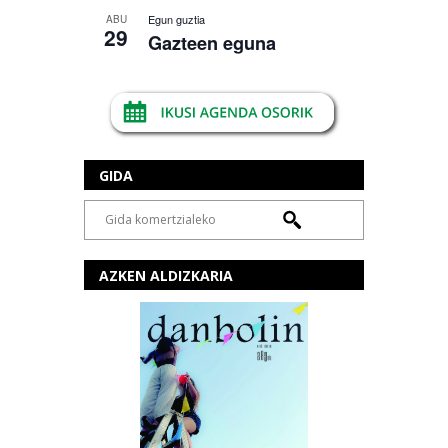
Egun guztia
ABU
29
Gazteen eguna
GIDA
AZKEN ALDIZKARIA