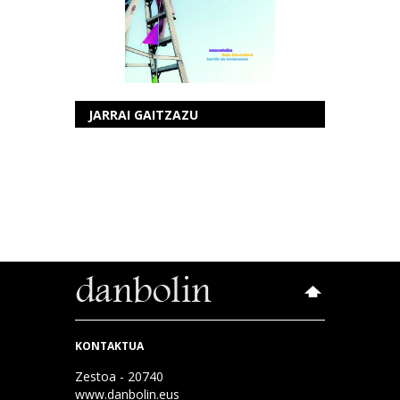
JARRAI GAITZAZU
KONTAKTUA
Zestoa - 20740
www.danbolin.eus