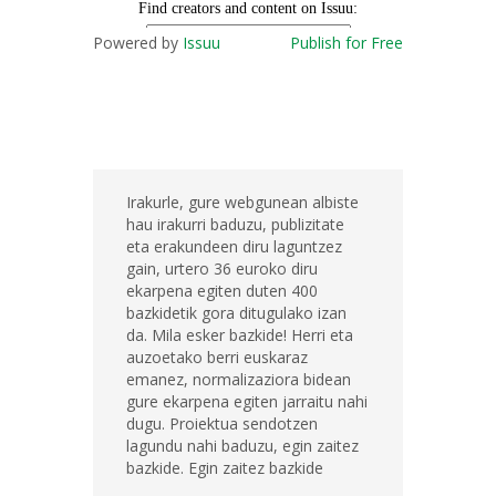
Powered by
Issuu
Publish for Free
Irakurle, gure webgunean albiste
hau irakurri baduzu, publizitate
eta erakundeen diru laguntzez
gain, urtero 36 euroko diru
ekarpena egiten duten 400
bazkidetik gora ditugulako izan
da. Mila esker bazkide! Herri eta
auzoetako berri euskaraz
emanez, normalizaziora bidean
gure ekarpena egiten jarraitu nahi
dugu. Proiektua sendotzen
lagundu nahi baduzu, egin zaitez
bazkide. Egin zaitez bazkide