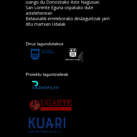
izango du Donostiako Aste Nagusian
San Lorente Eguna ospatuko dute
astelehenean
Belaunaldi-erreleborako dirulaguntzak jarri
ditu martxan Udalak
Diruz lagundutakoa
Proiektu laguntzaileak