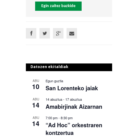
Egin zaitez bazkide
Datozen ekitaldiak
Egun guztia
ABU
10
San Lorenteko jaiak
14 abuztua
-
17 abuztua
ABU
14
Amabirjinak Aizarnan
7:00 pm
-
8:30 pm
ABU
14
“Ad Hoc” orkestraren
kontzertua