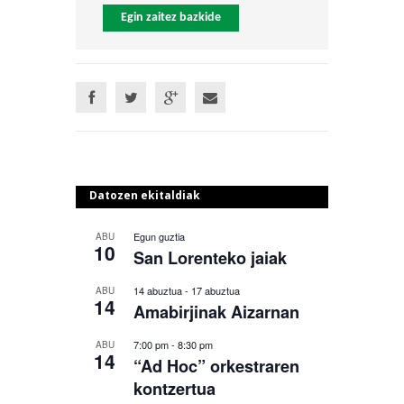
Egin zaitez bazkide
Datozen ekitaldiak
Egun guztia
ABU
10
San Lorenteko jaiak
14 abuztua
-
17 abuztua
ABU
14
Amabirjinak Aizarnan
7:00 pm
-
8:30 pm
ABU
14
“Ad Hoc” orkestraren
kontzertua