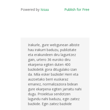
Powered by
Issuu
Publish for Free
Irakurle, gure webgunean albiste
hau irakurri baduzu, publizitate
eta erakundeen diru laguntzez
gain, urtero 36 euroko diru
ekarpena egiten duten 400
bazkidetik gora ditugulako izan
da. Mila esker bazkide! Herri eta
auzoetako berri euskaraz
emanez, normalizaziora bidean
gure ekarpena egiten jarraitu nahi
dugu. Proiektua sendotzen
lagundu nahi baduzu, egin zaitez
bazkide. Egin zaitez bazkide