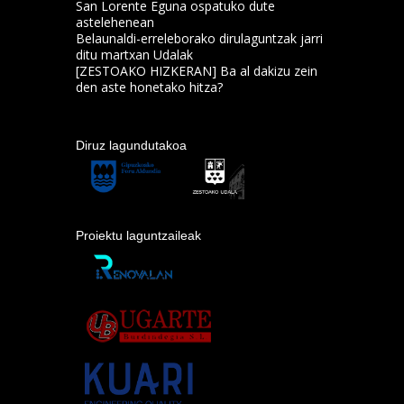
San Lorente Eguna ospatuko dute
astelehenean
Belaunaldi-erreleborako dirulaguntzak jarri
ditu martxan Udalak
[ZESTOAKO HIZKERAN] Ba al dakizu zein
den aste honetako hitza?
Diruz lagundutakoa
Proiektu laguntzaileak