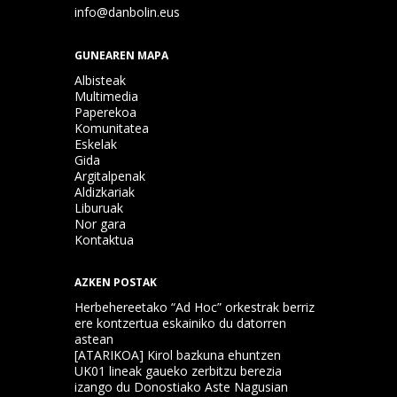
info@danbolin.eus
GUNEAREN MAPA
Albisteak
Multimedia
Paperekoa
Komunitatea
Eskelak
Gida
Argitalpenak
Aldizkariak
Liburuak
Nor gara
Kontaktua
AZKEN POSTAK
Herbehereetako “Ad Hoc” orkestrak berriz
ere kontzertua eskainiko du datorren
astean
[ATARIKOA] Kirol bazkuna ehuntzen
UK01 lineak gaueko zerbitzu berezia
izango du Donostiako Aste Nagusian