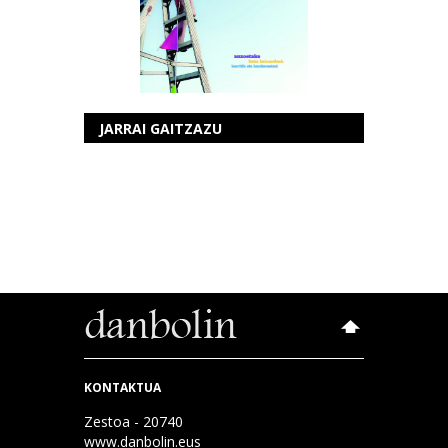
JARRAI GAITZAZU
KONTAKTUA
Zestoa - 20740
www.danbolin.eus