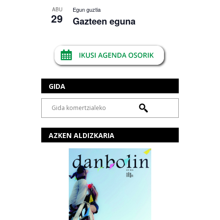
Egun guztia
ABU
29
Gazteen eguna
GIDA
AZKEN ALDIZKARIA