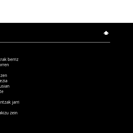
rak berriz
orren
tzen
ezia
usian
te
ntzak jarri
kizu zein