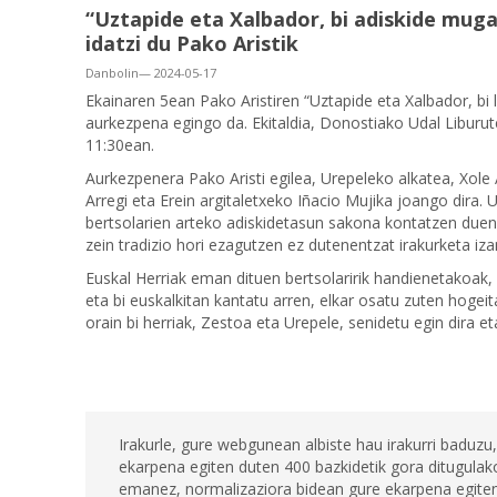
“Uztapide eta Xalbador, bi adiskide muga
idatzi du Pako Aristik
Danbolin— 2024-05-17
Ekainaren 5ean Pako Aristiren “Uztapide eta Xalbador, bi 
aurkezpena egingo da. Ekitaldia, Donostiako Udal Liburu
11:30ean.
Aurkezpenera Pako Aristi egilea, Urepeleko alkatea, Xole 
Arregi eta Erein argitaletxeko Iñacio Mujika joango dira. 
bertsolarien arteko adiskidetasun sakona kontatzen duen
zein tradizio hori ezagutzen ez dutenentzat irakurketa iz
Euskal Herriak eman dituen bertsolaririk handienetakoak, 
eta bi euskalkitan kantatu arren, elkar osatu zuten hogeit
orain bi herriak, Zestoa eta Urepele, senidetu egin dira e
Irakurle, gure webgunean albiste hau irakurri baduzu,
ekarpena egiten duten 400 bazkidetik gora ditugulako
emanez, normalizaziora bidean gure ekarpena egiten 