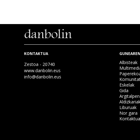
KONTAKTUA
GUNEAREN
Albisteak
Zestoa - 20740
Multimedi
www.danbolin.eus
Papereko
info@danbolin.eus
Komunita
Eskelak
Gida
Argitalpe
Aldizkaria
Liburuak
Nor gara
Kontaktu