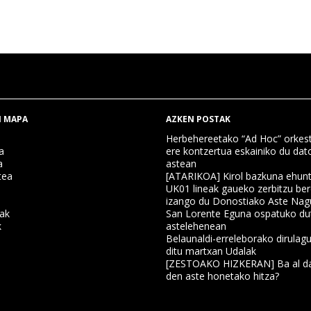
 MAPA
AZKEN POSTAK
Herbehereetako “Ad Hoc” orkest
a
ere kontzertua eskainiko du dat
a
astean
tea
[ATARIKOA] Kirol bazkuna ehun
UK01 lineak gaueko zerbitzu ber
izango du Donostiako Aste Nag
nak
San Lorente Eguna ospatuko du
k
astelehenean
Belaunaldi-erreleborako dirulagu
ditu martxan Udalak
a
[ZESTOAKO HIZKERAN] Ba al da
den aste honetako hitza?