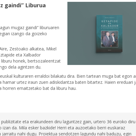
z gaindi” Liburua
lagun mugaz gaindi” liburuaren
tegian izango da goizeko
Aire, Zestoako alkatea, Mikel
Uztapide eta Xalbador
 liburu honek, bertsozaleentzat
ango dela agintzen du.
euskal kulturaren erraldoi bilakatu dira. Bien tartean muga bat egon a
a hamar urtez iraun zuen adiskidantza baten bitartez. Haien ereduari j
ta horren emaitzetako bat da liburu hau.
 publizitate eta erakundeen diru laguntzez gain, urtero 36 euroko diru
 izan da. Mila esker bazkide! Herri eta auzoetako berri euskaraz
jarraitu nahi dugu. Proiektua sendotzen lagundu nahi baduzu, egin