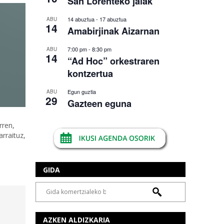
San Lorenteko jaiak
14 abuztua
-
17 abuztua
ABU
14
Amabirjinak Aizarnan
7:00 pm
-
8:30 pm
ABU
14
“Ad Hoc” orkestraren
kontzertua
Egun guztia
ABU
29
Gazteen eguna
rren,
arraituz,
GIDA
AZKEN ALDIZKARIA