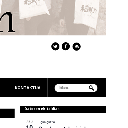
KONTAKTUA
Datozen ekitaldiak
Egun guztia
ABU
10