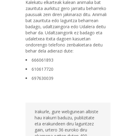
Kalekatu elkarteak kalean animalia bat
zaurituta aurkituz gero jarraitu beharreko
pausuak zein diren jakinarazi ditu. Animali
bat zaurituta edo laguntza beharrean
badago, udaltzaingora edo Udalera deitu
behar da. Udaltzaingorik ez badago eta
udaletxea itxita dagoen kasuetan
ondorengo telefono zenbakietara deitu
behar dela adierazi dute:
666061893
610617720
697630039
Irakurle, gure webgunean albiste
hau irakurri baduzu, publizitate
eta erakundeen diru laguntzez
gain, urtero 36 euroko diru
ekarpena egiten duten 400