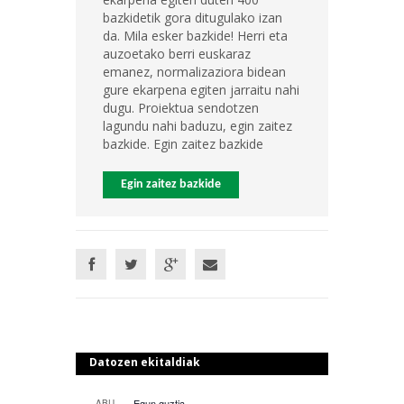
bazkidetik gora ditugulako izan
da. Mila esker bazkide! Herri eta
auzoetako berri euskaraz
emanez, normalizaziora bidean
gure ekarpena egiten jarraitu nahi
dugu. Proiektua sendotzen
lagundu nahi baduzu, egin zaitez
bazkide. Egin zaitez bazkide
Egin zaitez bazkide
Datozen ekitaldiak
Egun guztia
ABU