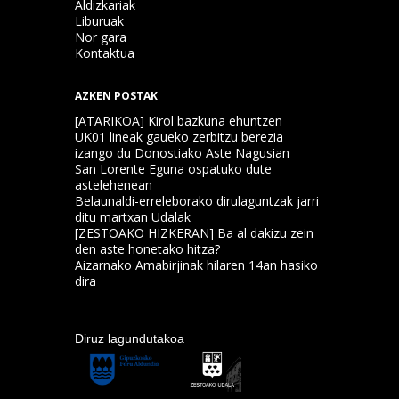
Aldizkariak
Liburuak
Nor gara
Kontaktua
AZKEN POSTAK
[ATARIKOA] Kirol bazkuna ehuntzen
UK01 lineak gaueko zerbitzu berezia
izango du Donostiako Aste Nagusian
San Lorente Eguna ospatuko dute
astelehenean
Belaunaldi-erreleborako dirulaguntzak jarri
ditu martxan Udalak
[ZESTOAKO HIZKERAN] Ba al dakizu zein
den aste honetako hitza?
Aizarnako Amabirjinak hilaren 14an hasiko
dira
Diruz lagundutakoa