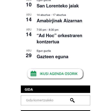
10
San Lorenteko jaiak
14 abuztua
-
17 abuztua
ABU
14
Amabirjinak Aizarnan
7:00 pm
-
8:30 pm
ABU
14
“Ad Hoc” orkestraren
kontzertua
Egun guztia
ABU
29
Gazteen eguna
GIDA