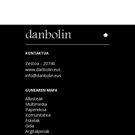
KONTAKTUA
Zestoa - 20740
www.danbolin.eus
info@danbolin.eus
GUNEAREN MAPA
Albisteak
Multimedia
Paperekoa
Komunitatea
Eskelak
Gida
Argitalpenak