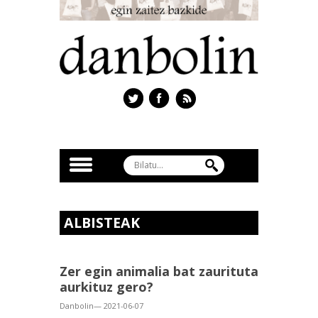
ALBISTEAK
Zer egin animalia bat zaurituta
aurkituz gero?
Danbolin— 2021-06-07