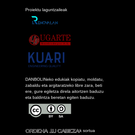
Proiektu laguntzaileak
DANBOLINeko edukiak kopiatu, moldatu,
zabaldu eta argitaratzeko libre zara, beti
ere, gure egiletza direla aitortzen baduzu
eta baldintza beretan egiten baduzu.
k sortua